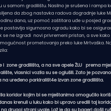
ju u samom gradilištu. Nasilno je srušena i rampa k
 prisiljena da zbog nastavka radova dogradnje luke M
 godinu dana, uz pomoć zaštitara uđe u posjed gradi
 se postavlja sigurnosna ogradu kako bi se osigura
 se ne izgradi novi privremeni pristan, a sve kako 
u mogućnost prometovanja preko luke Mrtvaška. Na
ila:
e i zone gradilišta, a na sve apele ŽLU prema mj
ište, vlasnici vozila su se oglušili. Zato je pozvano
la na uređeno parkirališt4e izvan zone gradilišta.
a koridor kojim bi se mještanima omogućilo koriš
anas krenuli u luku kako bi upravo uredili taj korid
a drugoj strani uvale. Laž je da su bageri došli ruš