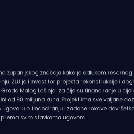
ma županijskog značaja kako je odlukom resornog
ju. ŽLU je i investitor projekta rekonstrukcije i dog
Grada Malog Lošinja za čije su financiranje u cijel
i od 80 milijuna kuna. Projekt ima sve valjane do
m ugovoru o financiranju i zadane rokove dovršetka
ju prema svim stavkama ugovora.