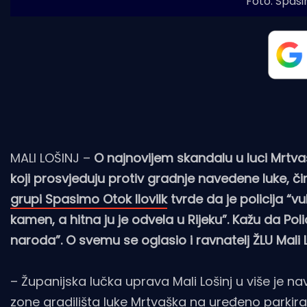
Foto: Spasi
MALI LOŠINJ –
O najnovijem skandalu u luci Mrtvaš
koji prosvjeduju protiv gradnje navedene luke, či
grupi Spasimo Otok Ilovilk
tvrde da je policija “vu
kamen, a hitna ju je odvela u Rijeku”. Kažu da Polic
naroda”. O svemu se oglasio i ravnatelj ŽLU Mali L
– Županijska lučka uprava Mali Lošinj u više je na
zone gradilišta luke Mrtvaška na uređeno parkira