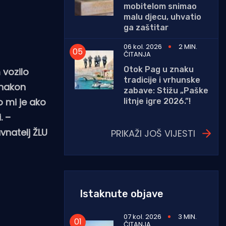
mobitelom snimao
malu djecu, uhvatio
ga zaštitar
06 kol. 2026
2 MIN.
ČITANJA
Otok Pag u znaku
 vozilo
tradicije i vrhunske
 nakon
zabave: Stižu „Paške
o mi je ako
litnje igre 2026.”!
. –
vnatelj ŽLU
PRIKAŽI JOŠ VIJESTI
Istaknute objave
07 kol. 2026
3 MIN.
ČITANJA