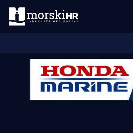
Početna
Morski plus
Morski TV
Obala
Otoci
Turizam i nautika