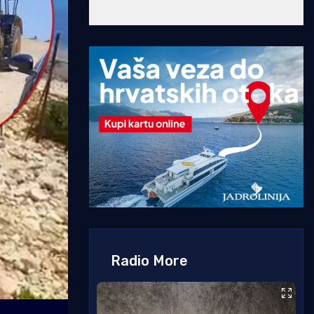
Radio More