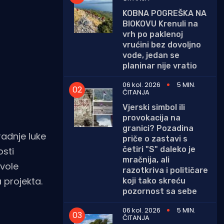
KOBNA POGREŠKA NA
BIOKOVU Krenuli na
vrh po paklenoj
vrućini bez dovoljno
vode, jedan se
planinar nije vratio
06 kol. 2026
5 MIN.
ČITANJA
Vjerski simbol ili
provokacija na
granici? Pozadina
radnje luke
priče o zastavi s
četiri "S" daleko je
osti
mračnija, ali
zvole
razotkriva i političare
 projekta.
koji tako skreću
pozornost sa sebe
06 kol. 2026
5 MIN.
ČITANJA