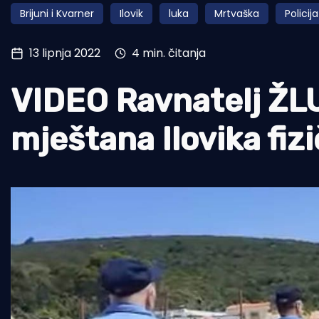
Brijuni i Kvarner
Ilovik
luka
Mrtvaška
Policija
Pomorstvo
Ribolov
13 lipnja 2022
4 min. čitanja
Ekologija
VIDEO Ravnatelj ŽLU
Tradicija i kultura
mještana Ilovika fizi