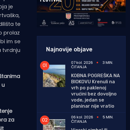
oja je
rtvaška,
lišta te
o prolaz
bi im se
Najnovije objave
 tvrdnju
07 kol. 2026
3 MIN.
ČITANJA
eštanima
KOBNA POGREŠKA NA
BIOKOVU Krenuli na
 u
vrh po paklenoj
vrućini bez dovoljno
vode, jedan se
planinar nije vratio
tenje
06 kol. 2026
5 MIN.
ora za
ČITANJA
it