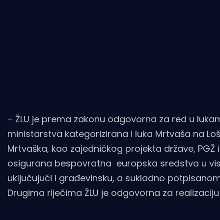
– ŽLU je prema zakonu odgovorna za red u luka
ministarstva kategorizirana i luka Mrtvaša na Lošin
Mrtvaška, kao zajedničkog projekta države, PGŽ i 
osigurana bespovratna europska sredstva u visin
uključujući i građevinsku, a sukladno potpisano
Drugima riječima ŽLU je odgovorna za realizaci