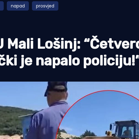
napad
prosvjed
 Mali Lošinj: “Četver
čki je napalo policiju!