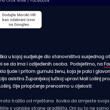
mo Otok Ilovik / Facebook
ka u kojoj sudjeluje dio stanovništva susjednog ot
ni se da ima i ozlijeđenih osoba. Podsjetimo, na
Fa
kla ljude i pritom gurnula ženu, koja je pala i glavo
ija asistira Županijskoj lučkoj upravi Mali Lošinj pro
ošinj, čije priopćenje prenosimo u cijelosti:
vrata tražila od mještana Ilovika da izmjeste svoja 
lište s vanjske strane gradilišta. Oni su to ne sam