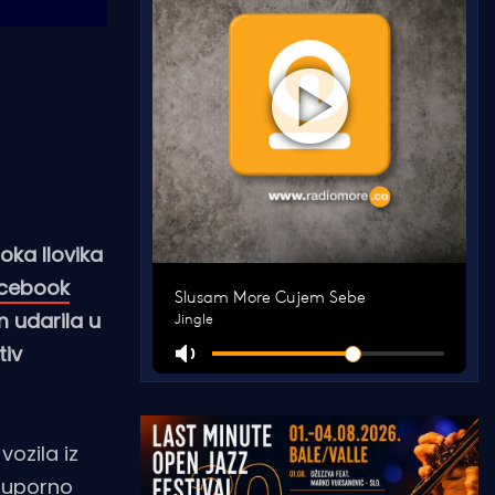
oka Ilovika
cebook
m udarila u
tiv
vozila iz
o uporno