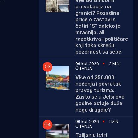
Vjerski simbol ili
provokacija na
granici? Pozadina
priče o zastavi s
četiri "S" daleko je
mračnija, ali
razotkriva i političare
koji tako skreću
pozornost sa sebe
06 kol. 2026
2 MIN.
ČITANJA
Više od 250.000
noćenja i povratak
pravog turizma:
Zašto se u Jelsi ove
godine ostaje duže
nego drugdje?
06 kol. 2026
1 MIN.
ČITANJA
Talijan u Istri