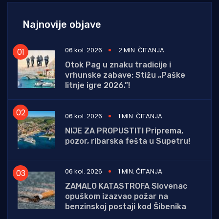
Najnovije objave
06 kol. 2026
2 MIN. ČITANJA
Otok Pag u znaku tradicije i
vrhunske zabave: Stižu „Paške
litnje igre 2026.”!
06 kol. 2026
1 MIN. ČITANJA
NIJE ZA PROPUSTITI Priprema,
pozor, ribarska fešta u Supetru!
06 kol. 2026
1 MIN. ČITANJA
ZAMALO KATASTROFA Slovenac
opuškom izazvao požar na
benzinskoj postaji kod Šibenika