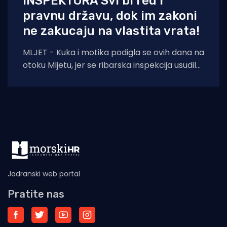
INSPEKTORA Svi bi red i
pravnu državu, dok im zakoni
ne zakucaju na vlastita vrata!
MLJET - Kuka i motika podigla se ovih dana na
otoku Mljetu, jer se ribarska inspekcija usudila
iz Šibenika potegnuti skroz
Jadranski web portal
Pratite nas