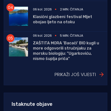
06 kol. 2026
2 MIN. ČITANJA
Klasični glazbeni festival Mljet
obojao ljeto na otoku
06 kol. 2026
5 MIN. ČITANJA
ZAŠTITA MORA 'Bacači' BIO kugli u
more odgovorili stručnjaku za
morsku biologiju: "Ugarkoviću,
nismo šuplja priča"
PRIKAŽI JOŠ VIJESTI
Istaknute objave