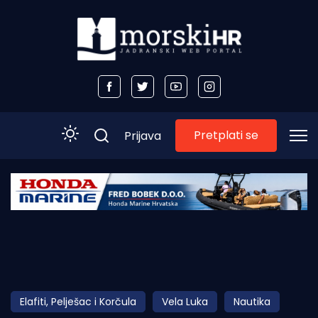
Pretplati se
Prijava
Početna
Morski plus
Morski TV
Obala
Elafiti, Pelješac i Korčula
Vela Luka
Nautika
Otoci