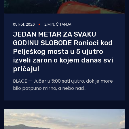
05 kol. 2026
2 MIN. ČITANJA
JEDAN METAR ZA SVAKU
GODINU SLOBODE Ronioci kod
Pelješkog mosta u 5 ujutro
izveli zaron o kojem danas svi
pričaju!
BLACE — Jučer u 5:00 sati ujutro, dok je more
bilo potpuno mirno, a nebo nad
dalmatinskom obalom još obavijeno