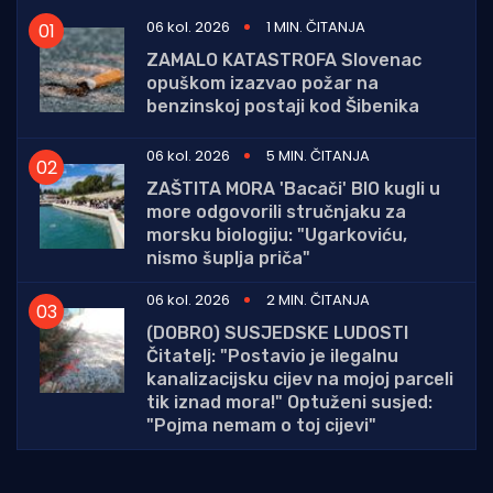
06 kol. 2026
1 MIN. ČITANJA
ZAMALO KATASTROFA Slovenac
opuškom izazvao požar na
benzinskoj postaji kod Šibenika
06 kol. 2026
5 MIN. ČITANJA
ZAŠTITA MORA 'Bacači' BIO kugli u
more odgovorili stručnjaku za
morsku biologiju: "Ugarkoviću,
nismo šuplja priča"
06 kol. 2026
2 MIN. ČITANJA
(DOBRO) SUSJEDSKE LUDOSTI
Čitatelj: "Postavio je ilegalnu
kanalizacijsku cijev na mojoj parceli
tik iznad mora!" Optuženi susjed:
"Pojma nemam o toj cijevi"