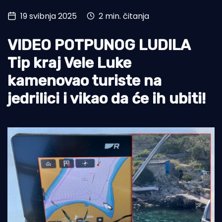
19 svibnja 2025
2 min. čitanja
Turizam i nautika
Pomorstvo
VIDEO POTPUNOG LUDILA
Ribolov
Tip kraj Vele Luke
kamenovao turiste na
Ekologija
jedrilici i vikao da će ih ubiti!
Tradicija i kultura