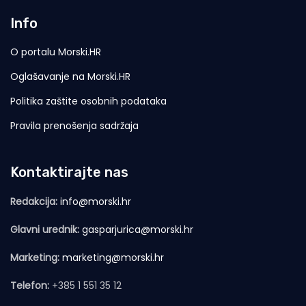
Info
O portalu Morski.HR
Oglašavanje na Morski.HR
Politika zaštite osobnih podataka
Pravila prenošenja sadržaja
Kontaktirajte nas
Redakcija:
info@morski.hr
Glavni urednik:
gasparjurica@morski.hr
Marketing:
marketing@morski.hr
Telefon:
+385 1 551 35 12