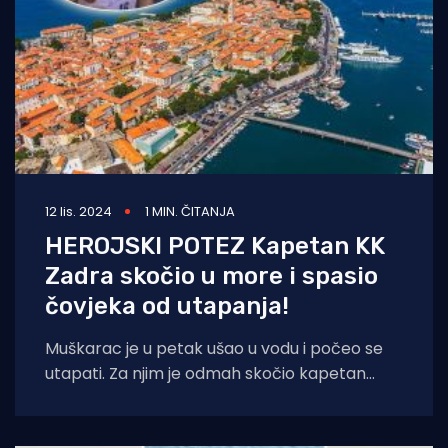
12 lis. 2024
1 MIN. ČITANJA
HEROJSKI POTEZ Kapetan KK
Zadra skočio u more i spasio
čovjeka od utapanja!
Muškarac je u petak ušao u vodu i počeo se
utapati. Za njim je odmah skočio kapetan
košarkaškog kluba Zadar