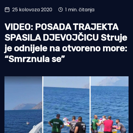
25 kolovoza 2020
1 min. čitanja
Turizam i nautika
Pomorstvo
VIDEO: POSADA TRAJEKTA
Ribolov
SPASILA DJEVOJČICU Struje
je odnijele na otvoreno more:
Ekologija
“Smrznula se”
Tradicija i kultura