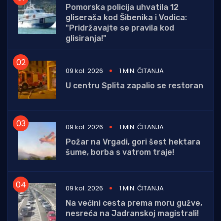
Pomorska policija uhvatila 12
gliseraša kod Šibenika i Vodica:
"Pridržavajte se pravila kod
glisiranja!"
09 kol. 2026
1 MIN. ČITANJA
U centru Splita zapalio se restoran
09 kol. 2026
1 MIN. ČITANJA
Požar na Vrgadi, gori šest hektara
šume, borba s vatrom traje!
09 kol. 2026
1 MIN. ČITANJA
Na većini cesta prema moru gužve,
nesreća na Jadranskoj magistrali!