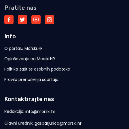
Pratite nas
Info
O portalu Morski.HR
Oglašavanje na Morski.HR
Politika zaštite osobnih podataka
Pravila prenošenja sadržaja
Kontaktirajte nas
Redakcija:
info@morski.hr
Glavni urednik:
gasparjurica@morski.hr