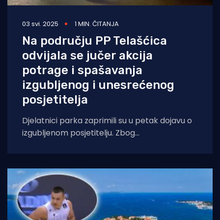
03 svi. 2025
1 MIN. ČITANJA
Na području PP Telašćica
odvijala se jučer akcija
potrage i spašavanja
izgubljenog i unesrećenog
posjetitelja
Djelatnici parka zaprimili su u petak dojavu o
izgubljenom posjetitelju. Zbog
nepristupačnog terena te ozljede
unesrećenog na intervenciju je pozvan