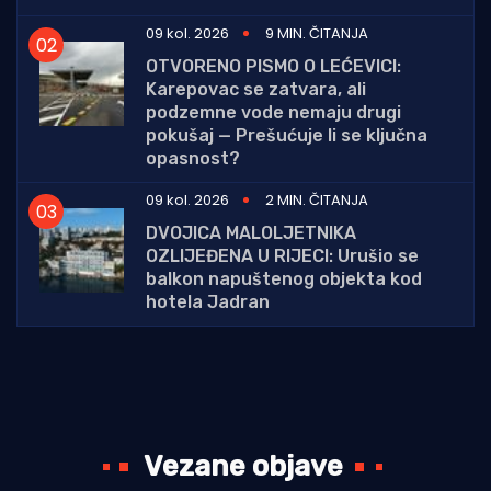
09 kol. 2026
9 MIN. ČITANJA
OTVORENO PISMO O LEĆEVICI:
Karepovac se zatvara, ali
podzemne vode nemaju drugi
pokušaj — Prešućuje li se ključna
opasnost?
09 kol. 2026
2 MIN. ČITANJA
DVOJICA MALOLJETNIKA
OZLIJEĐENA U RIJECI: Urušio se
balkon napuštenog objekta kod
hotela Jadran
Vezane objave