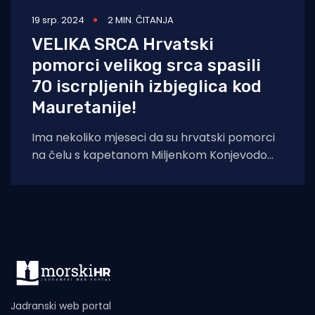
19 srp. 2024
2 MIN. ČITANJA
VELIKA SRCA Hrvatski
pomorci velikog srca spasili
70 iscrpljenih izbjeglica kod
Mauretanije!
Ima nekoliko mjeseci da su hrvatski pomorci
na čelu s kapetanom Miljenkom Konjevodom
demonstrirali što znači biti čovjekom. Sve se
Jadranski web portal