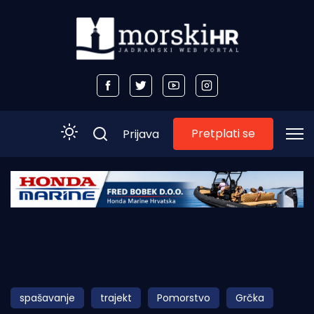
Pretplati se
Prijava
Početna
Morski plus
Morski TV
Obala
spašavanje
trajekt
Pomorstvo
Grčka
Otoci