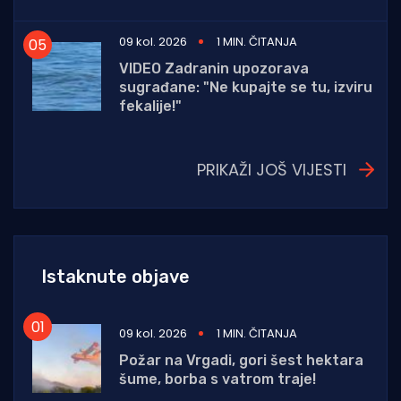
09 kol. 2026
1 MIN. ČITANJA
VIDEO Zadranin upozorava
sugrađane: "Ne kupajte se tu, izviru
fekalije!"
PRIKAŽI JOŠ VIJESTI
Istaknute objave
09 kol. 2026
1 MIN. ČITANJA
Požar na Vrgadi, gori šest hektara
šume, borba s vatrom traje!