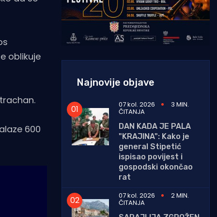
os
e oblikuje
Najnovije objave
Strachan.
07 kol. 2026
3 MIN.
ČITANJA
DAN KADA JE PALA
nalaze 600
"KRAJINA": Kako je
general Stipetić
ispisao povijest i
gospodski okončao
rat
07 kol. 2026
2 MIN.
ČITANJA