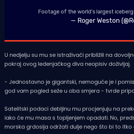
Footage of the world's largest iceberg
— Roger Weston (@
U nedjelju su mu se istraživači približili na dovo
pokraj ovog ledenjačkog diva neopisiv doživljaj.
- Jednostavno je gigantski, nemoguće je i pomisli
god vam pogled seže u oba smjera - tvrde pripad
Satelitski podaci debljinu mu procjenjuju na preko
iako će mu masa s topljenjem opadati. No, predsto
morska grdosija održati dulje nego što bi to itk