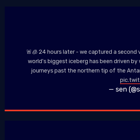
🚨🧊 24 hours later - we captured a second
world's biggest iceberg has been driven by w
journeys past the northern tip of the Anta
pic.tw
— sen (@