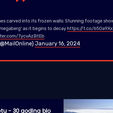
hes carved into its frozen walls: Stunning footage sho
 'megaberg' as it begins to decay
https://t.co/65Oa9X
itter.com/7ycvAzBtEb
 (@MailOnline)
January 16, 2024
etu - 30 godina bio