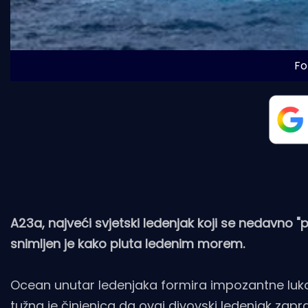
Fo
A23a, najveći svjetski ledenjak koji se nedavno 
snimljen je kako pluta ledenim morem.
Ocean unutar ledenjaka formira impozantne lukove
tužna je činjenica da ovaj divovski ledenjak zap