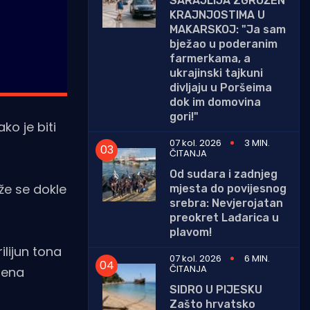
SARAJLIJA ZGROŽEN
KRAJNJOSTIMA U
MAKARSKOJ: "Ja sam
bježao u poderanim
farmerkama, a
ukrajinski tajkuni
divljaju u Poršeima
dok im domovina
gori!"
ko je biti
07 kol. 2026
3 MIN.
ČITANJA
Od sudara i zadnjeg
eže se dokle
mjesta do povijesnog
srebra: Nevjerojatan
preokret Lađarica u
plavom!
ilijun tona
07 kol. 2026
6 MIN.
ČITANJA
dena
SIDRO U PIJESKU
Zašto hrvatsko