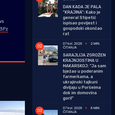
DAN KADA JE PALA
"KRAJINA": Kako je
general Stipetić
ws
ispisao povijest i
gospodski okončao
x3Pz
rat
07 kol. 2026
2 MIN.
ČITANJA
SARAJLIJA ZGROŽEN
KRAJNJOSTIMA U
MAKARSKOJ: "Ja sam
bježao u poderanim
farmerkama, a
ukrajinski tajkuni
divljaju u Poršeima
dok im domovina
gori!"
07 kol. 2026
6 MIN.
ČITANJA