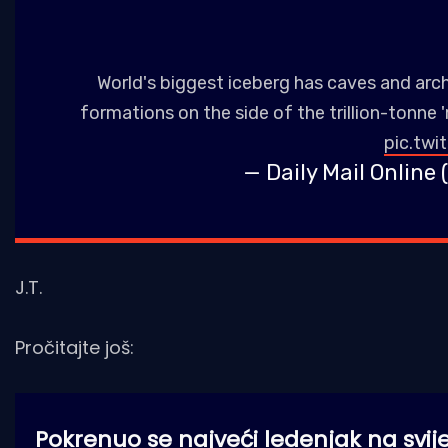
World's biggest iceberg has caves and arc
formations on the side of the trillion-tonne
pic.tw
— Daily Mail Online
J.T.
Pročitajte još:
Pokrenuo se najveći ledenjak na svij