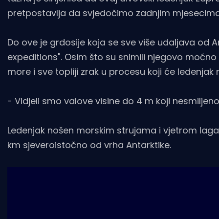
pretpostavlja da svjedočimo zadnjim mjesecima
Do ove je grdosije koja se sve više udaljava od 
expeditions". Osim što su snimili njegovo moćno kre
more i sve topliji zrak u procesu koji će ledenjak n
- Vidjeli smo valove visine do 4 m koji nesmiljeno
Ledenjak nošen morskim strujama i vjetrom lagan
km sjeveroistočno od vrha Antarktike.