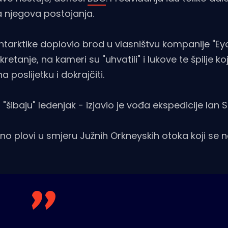
 njegova postojanja.
Antarktike doplovio brod u vlasništvu kompanije "Ey
tanje, na kameri su "uhvatili" i lukove te špilje koj
a poslijetku i dokrajčiti.
 "šibaju" ledenjak - izjavio je vođa ekspedicije Ian 
o plovi u smjeru Južnih Orkneyskih otoka koji se 