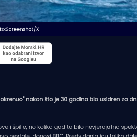
to:Screenshot/X
"pokrenuo" nakon što je 30 godina bio usidren za d
 i špilje, no koliko god to bilo nevjerojatno spekt
ravo nestaje, donosi
BBC
. Predviđanja idu toliko da