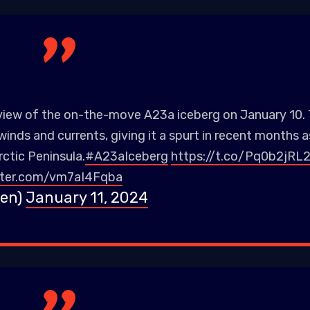
 view of the on-the-move A23a iceberg on January 10.
inds and currents, giving it a spurt in recent months as
rctic Peninsula.
#A23aIceberg
https://t.co/Pq0b2jRL
itter.com/vm7aI4Fqba
sen)
January 11, 2024