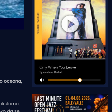
no oceana,
akularno,
leko da se