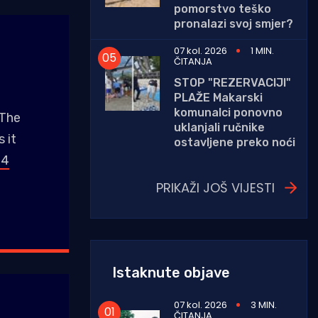
pomorstvo teško
pronalazi svoj smjer?
07 kol. 2026
1 MIN.
ČITANJA
STOP "REZERVACIJI"
PLAŽE Makarski
komunalci ponovno
 The
uklanjali ručnike
 it
ostavljene preko noći
24
PRIKAŽI JOŠ VIJESTI
Istaknute objave
07 kol. 2026
3 MIN.
ČITANJA