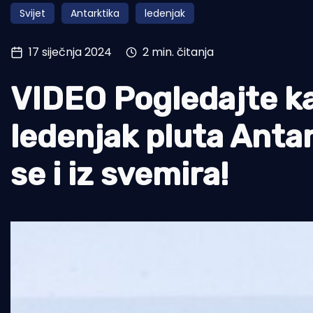
Svijet
Antarktika
ledenjak
Pomorstvo
Ribolov
17 siječnja 2024
2 min. čitanja
Ekologija
VIDEO Pogledajte ka
Tradicija i kultura
ledenjak pluta Anta
se i iz svemira!