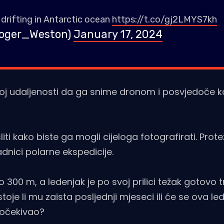
 drifting in Antarctic ocean
https://t.co/gj2LMYS7kh
Roger_Weston)
January 17, 2024
ljnoj udaljenosti da ga snime dronom i posvjedoče ka
ti kako biste ga mogli cijeloga fotografirati. Prot
nici polarne ekspedicije.
 300 m, a ledenjak je po svoj prilici težak gotovo tr
je li mu zaista posljednji mjeseci ili će se ova le
o očekivao?