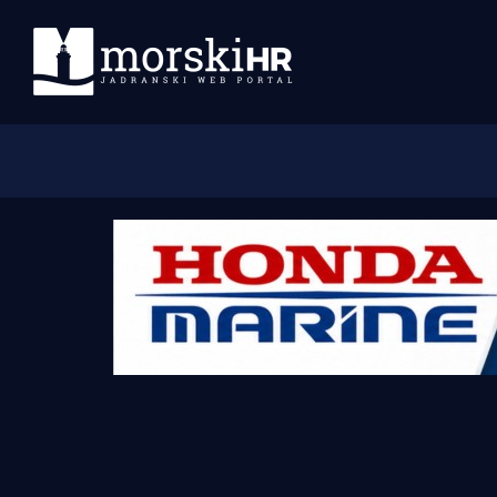
Početna
Morski plus
Morski TV
Obala
Otoci
Turizam i nautika