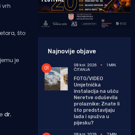
 vrh
etara, što
Najnovije objave
njemu je
08 kol. 2026
1 MIN.
ČITANJA
FOTO/VIDEO
Umjetnička
instalacija na ušću
Neretve oduševila
prolaznike: Znate li
što predstavljaju
je
dr.
lađa i spužva u
pijesku?
08 kol. 2026
7 MIN.