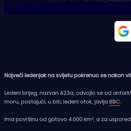
Najveći ledenjak na svijetu pokrenuo se nakon vi
Ledeni brijeg, nazvan A23a, odvojio se od antark
moru, postajući, u biti, ledeni otok, javlja
BBC
.
Ima površinu od gotovo 4.000 km², a za usporedb