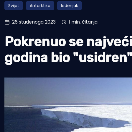
Svijet
Antarktika
ledenjak
Pomorstvo
Ribolov
26 studenoga 2023
1 min. čitanja
Ekologija
Pokrenuo se najveći 
Tradicija i kultura
godina bio "usidren