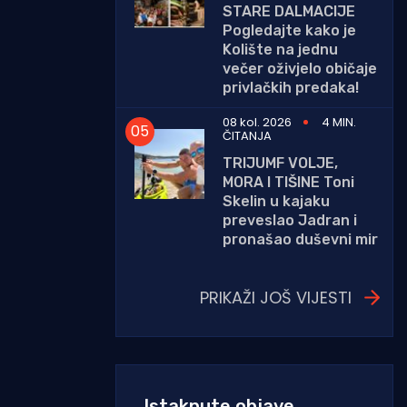
STARE DALMACIJE
Pogledajte kako je
Kolište na jednu
večer oživjelo običaje
privlačkih predaka!
08 kol. 2026
4 MIN.
ČITANJA
TRIJUMF VOLJE,
MORA I TIŠINE Toni
Skelin u kajaku
preveslao Jadran i
pronašao duševni mir
PRIKAŽI JOŠ VIJESTI
Istaknute objave