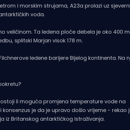
etrom i morskim strujama, A23a prolazi uz sjeverni
antarktičkih voda.
amo veličinom. Ta ledena ploče debela je oko 400 m
dbu, splitski Marjan visok 178 m.
ilchnerove ledene barijere Bijelog kontinenta. Na 
pokretu?
 postoji li moguća promjena temperature vode na
li konsenzus je da je upravo došlo vrijeme - rekao 
nja iz Britanskog antarktičkog istraživanja.