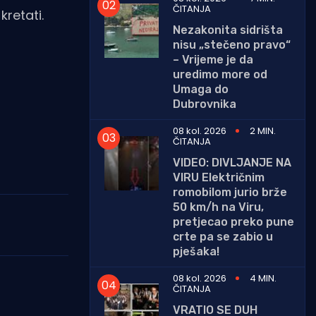
ČITANJA
kretati.
Nezakonita sidrišta
nisu „stečeno pravo“
– Vrijeme je da
uredimo more od
Umaga do
Dubrovnika
08 kol. 2026
2 MIN.
ČITANJA
VIDEO: DIVLJANJE NA
VIRU Električnim
romobilom jurio brže
50 km/h na Viru,
pretjecao preko pune
crte pa se zabio u
pješaka!
08 kol. 2026
4 MIN.
ČITANJA
VRATIO SE DUH