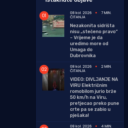
08 kol. 2026
7 MIN.
ČITANJA
Nezakonita sidrišta
nisu „stečeno pravo“
– Vrijeme je da
uredimo more od
Umaga do
Dubrovnika
08 kol. 2026
2 MIN.
ČITANJA
VIDEO: DIVLJANJE NA
VIRU Električnim
romobilom jurio brže
50 km/h na Viru,
pretjecao preko pune
crte pa se zabio u
pješaka!
08 kol. 2026
4 MIN.