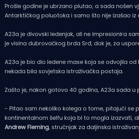
Prošle godine je ubrzano plutao, a sada nošen vj
Antarktičkog poluotoka i samo što nije izašao iz 
A23a je divovski ledenjak, ali ne impresionira s
je visina dubrovačkog brda Srđ, dok je, za uspore
A23a je bio dio ledene mase koja se odvojila od F
nekada bila sovjetska istraživačka postaja.
Zašto je, nakon gotovo 40 godina, A23a sada u 
- Pitao sam nekoliko kolega o tome, pitajući se
kontinentalnom šelfu koja bi to mogla izazvati, a
Andrew Fleming
, stručnjak za daljinska istraživa