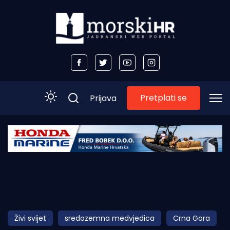
Pretplati se
Prijava
Početna
Morski plus
Morski TV
Obala
Živi svijet
sredozemna medvjedica
Crna Gora
Otoci