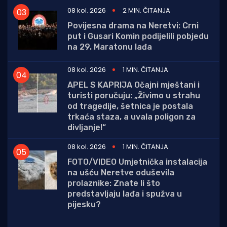
08 kol. 2026
2 MIN. ČITANJA
Povijesna drama na Neretvi: Crni
put i Gusari Komin podijelili pobjedu
na 29. Maratonu lađa
08 kol. 2026
1 MIN. ČITANJA
APEL S KAPRIJA Očajni mještani i
turisti poručuju: „Živimo u strahu
od tragedije, šetnica je postala
trkaća staza, a uvala poligon za
divljanje!“
08 kol. 2026
1 MIN. ČITANJA
FOTO/VIDEO Umjetnička instalacija
na ušću Neretve oduševila
prolaznike: Znate li što
predstavljaju lađa i spužva u
pijesku?