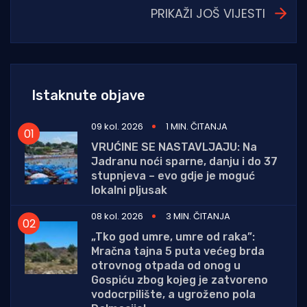
PRIKAŽI JOŠ VIJESTI
Istaknute objave
09 kol. 2026
1 MIN. ČITANJA
VRUĆINE SE NASTAVLJAJU: Na
Jadranu noći sparne, danju i do 37
stupnjeva – evo gdje je moguć
lokalni pljusak
08 kol. 2026
3 MIN. ČITANJA
„Tko god umre, umre od raka”:
Mračna tajna 5 puta većeg brda
otrovnog otpada od onog u
Gospiću zbog kojeg je zatvoreno
vodocrpilište, a ugroženo pola