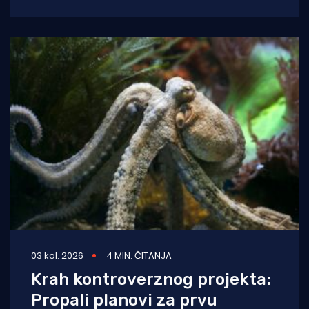
balavaca do samog izvora
03 kol. 2026
4 MIN. ČITANJA
Krah kontroverznog projekta:
Propali planovi za prvu