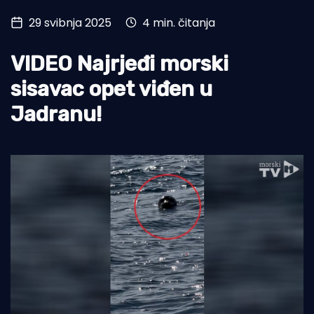
29 svibnja 2025
4 min. čitanja
Turizam i nautika
Pomorstvo
VIDEO Najrjeđi morski
Ribolov
sisavac opet viđen u
Jadranu!
Ekologija
Tradicija i kultura