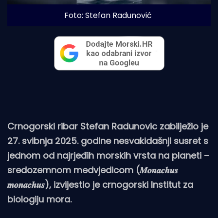
Foto: Stefan Radunović
Crnogorski ribar Stefan Radunovic zabilježio je
27. svibnja 2025. godine nesvakidašnji susret s
jednom od najrjeđih morskih vrsta na planeti –
sredozemnom medvjedicom (𝑴𝒐𝒏𝒂𝒄𝒉𝒖𝒔
𝒎𝒐𝒏𝒂𝒄𝒉𝒖𝒔), izvijestio je crnogorski Institut za
biologiju mora.