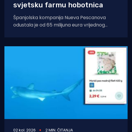
svjetsku farmu hobotnica
Španjolska kompanija Nueva Pescanova
odustala je od 65 milijuna eura vrijednog
projekta na Kanarskim otocima. Odluka
dolazi nakon petogodišnje pravne
02 kol. 2026
2 MIN. ČITANJA