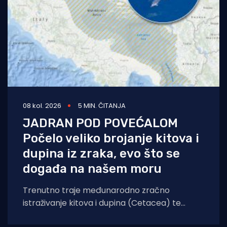
08 kol. 2026
5 MIN. ČITANJA
JADRAN POD POVEĆALOM
Počelo veliko brojanje kitova i
dupina iz zraka, evo što se
događa na našem moru
Trenutno traje međunarodno zračno
istraživanje kitova i dupina (Cetacea) te
morskih kornjača koje će obuhvatiti cijelo