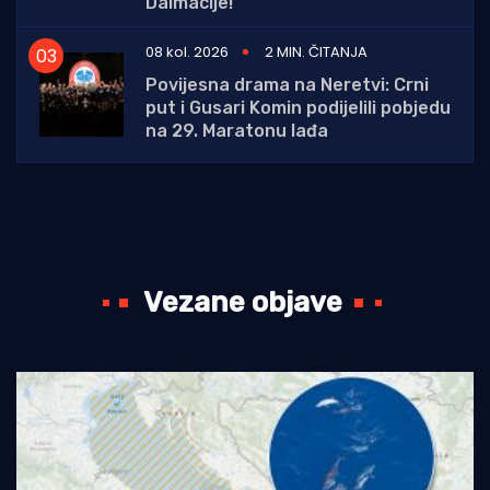
Dalmacije!
08 kol. 2026
2 MIN. ČITANJA
Povijesna drama na Neretvi: Crni
put i Gusari Komin podijelili pobjedu
na 29. Maratonu lađa
Vezane objave