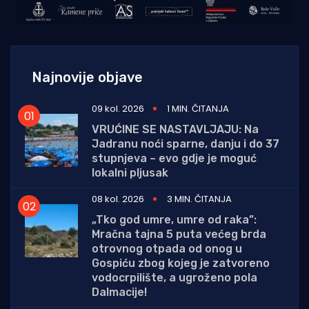
Najnovije objave
09 kol. 2026
1 MIN. ČITANJA
VRUĆINE SE NASTAVLJAJU: Na
Jadranu noći sparne, danju i do 37
stupnjeva – evo gdje je moguć
lokalni pljusak
08 kol. 2026
3 MIN. ČITANJA
„Tko god umre, umre od raka”:
Mračna tajna 5 puta većeg brda
otrovnog otpada od onog u
Gospiću zbog kojeg je zatvoreno
vodocrpilište, a ugroženo pola
Dalmacije!