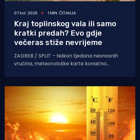
07 kol. 2026
1 MIN. ČITANJA
Kraj toplinskog vala ili samo
kratki predah? Evo gdje
večeras stiže nevrijeme
ZAGREB / SPLIT – Nakon tjedana nesnosnih
vrućina, meteorološke karte konačno
pokazuju znakove nestabilnosti. Pred nama je
dan obilježen izraženim vremenskim
kontrastima,