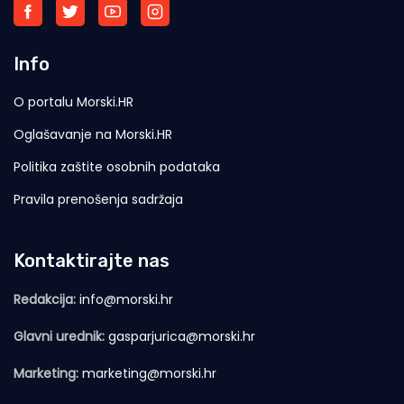
Info
O portalu Morski.HR
Oglašavanje na Morski.HR
Politika zaštite osobnih podataka
Pravila prenošenja sadržaja
Kontaktirajte nas
Redakcija:
info@morski.hr
Glavni urednik:
gasparjurica@morski.hr
Marketing:
marketing@morski.hr