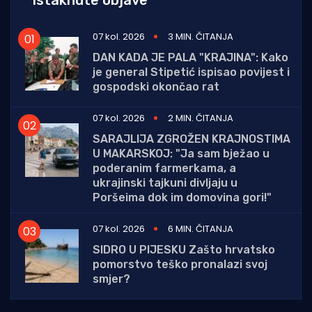
Istaknute objave
07 kol. 2026
3 MIN. ČITANJA
DAN KADA JE PALA "KRAJINA": Kako
je general Stipetić ispisao povijest i
gospodski okončao rat
07 kol. 2026
2 MIN. ČITANJA
SARAJLIJA ZGROŽEN KRAJNOSTIMA
U MAKARSKOJ: "Ja sam bježao u
poderanim farmerkama, a
ukrajinski tajkuni divljaju u
Poršeima dok im domovina gori!"
07 kol. 2026
6 MIN. ČITANJA
SIDRO U PIJESKU Zašto hrvatsko
pomorstvo teško pronalazi svoj
smjer?