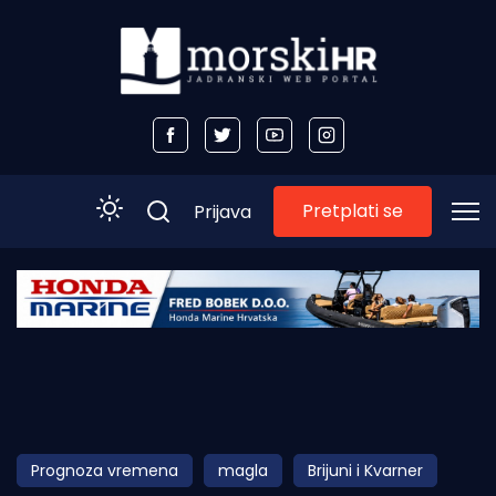
Pretplati se
Prijava
Početna
Morski plus
Morski TV
Obala
Prognoza vremena
magla
Brijuni i Kvarner
Otoci