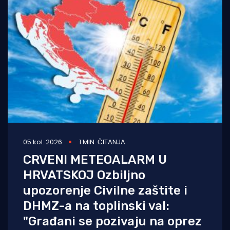
05 kol. 2026
1 MIN. ČITANJA
CRVENI METEOALARM U
HRVATSKOJ Ozbiljno
upozorenje Civilne zaštite i
DHMZ-a na toplinski val:
"Građani se pozivaju na oprez