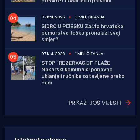
preokret Lađarica u plavom!
07 kol. 2026
6 MIN. ČITANJA
SIDRO U PIJESKU Zašto hrvatsko
pomorstvo teško pronalazi svoj
smjer?
07 kol. 2026
1 MIN. ČITANJA
STOP "REZERVACIJI" PLAŽE
Makarski komunalci ponovno
uklanjali ručnike ostavljene preko
noći
PRIKAŽI JOŠ VIJESTI