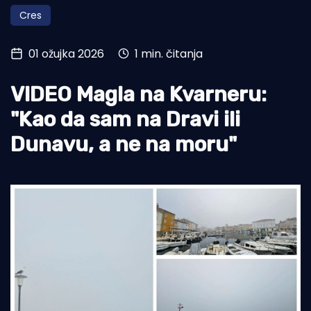
Cres
Turizam i nautika
Pomorstvo
01 ožujka 2026
1 min. čitanja
Ribolov
VIDEO Magla na Kvarneru:
Ekologija
"Kao da sam na Dravi ili
Tradicija i kultura
Dunavu, a ne na moru"