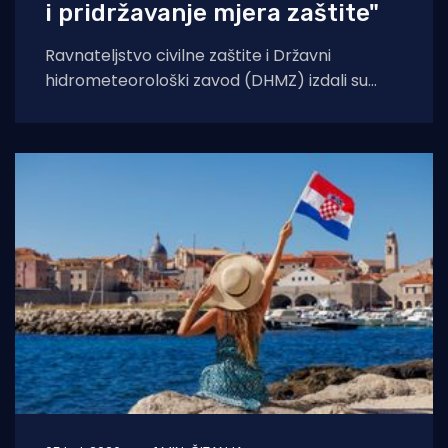
i pridržavanje mjera zaštite"
Ravnateljstvo civilne zaštite i Državni
hidrometeorološki zavod (DHMZ) izdali su
upozorenje na toplinski val koji će danas i
sutra zahvatiti