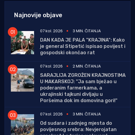
Najnovije objave
07 kol. 2026
3 MIN. ČITANJA
DAN KADA JE PALA "KRAJINA": Kako
je general Stipetić ispisao povijest i
gospodski okončao rat
07 kol. 2026
2 MIN. ČITANJA
SARAJLIJA ZGROŽEN KRAJNOSTIMA
U MAKARSKOJ: "Ja sam bježao u
poderanim farmerkama, a
ukrajinski tajkuni divljaju u
Poršeima dok im domovina gori!"
07 kol. 2026
3 MIN. ČITANJA
Od sudara i zadnjeg mjesta do
povijesnog srebra: Nevjerojatan