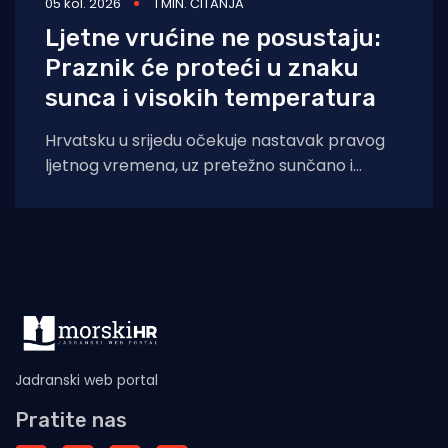
05 kol. 2026
1 MIN. ČITANJA
Ljetne vrućine ne posustaju:
Praznik će proteći u znaku
sunca i visokih temperatura
Hrvatsku u srijedu očekuje nastavak pravog
ljetnog vremena, uz pretežno sunčano i
iznimno vruće vrijeme diljem zemlje, napose
na Jadranu
Jadranski web portal
Pratite nas