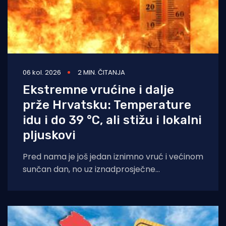
06 kol. 2026
2 MIN. ČITANJA
Ekstremne vrućine i dalje
prže Hrvatsku: Temperature
idu i do 39 °C, ali stižu i lokalni
pljuskovi
Pred nama je još jedan iznimno vruć i većinom
sunčan dan, no uz iznadprosječne
temperature stižu i povremene nestabilnosti
u