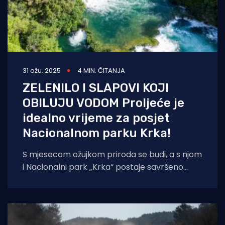
31 ožu. 2025
4 MIN. ČITANJA
ZELENILO I SLAPOVI KOJI
OBILUJU VODOM Proljeće je
idealno vrijeme za posjet
Nacionalnom parku Krka!
S mjesecom ožujkom priroda se budi, a s njom
i Nacionalni park „Krka“ postaje savršeno
mjesto za istraživanje i uživanje.