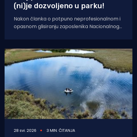
(ni)je dozvoljeno u parku!
Nakon članka o potpuno neprofesionalnom i
opasnom glisiranju zaposlenika Nacionalnog
parka Kornati i ništa više profesionalnom
odgovoru ravnatelja, stiže jedan
28 svi. 2026
3 MIN. ČITANJA