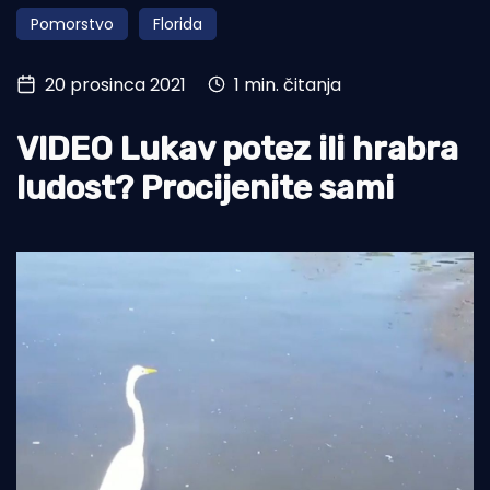
Pomorstvo
Florida
Turizam i nautika
Pomorstvo
20 prosinca 2021
1 min. čitanja
Ribolov
VIDEO Lukav potez ili hrabra
Ekologija
ludost? Procijenite sami
Tradicija i kultura