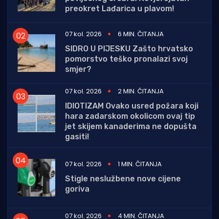
preokret Lađarica u plavom!
07 kol. 2026
6 MIN. ČITANJA
SIDRO U PIJESKU Zašto hrvatsko
pomorstvo teško pronalazi svoj
smjer?
07 kol. 2026
2 MIN. ČITANJA
IDIOTIZAM Ovako usred požara koji
hara zadarskom okolicom ovaj tip
jet skijem kanaderima ne dopušta
gasiti!
07 kol. 2026
1 MIN. ČITANJA
Stigle neslužbene nove cijene
goriva
07 kol. 2026
4 MIN. ČITANJA