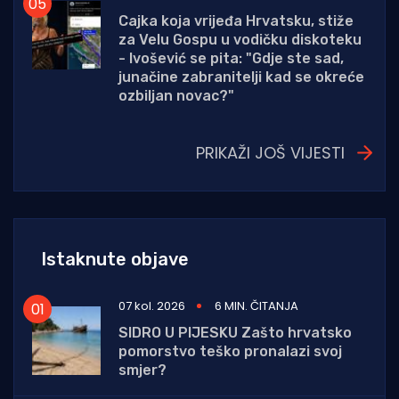
Cajka koja vrijeđa Hrvatsku, stiže
za Velu Gospu u vodičku diskoteku
- Ivošević se pita: "Gdje ste sad,
junačine zabranitelji kad se okreće
ozbiljan novac?"
PRIKAŽI JOŠ VIJESTI
Istaknute objave
07 kol. 2026
6 MIN. ČITANJA
SIDRO U PIJESKU Zašto hrvatsko
pomorstvo teško pronalazi svoj
smjer?