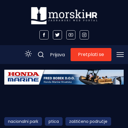
Pretplati se
Prijava
Početna
Morski plus
Morski TV
Obala
nacionalni park
ptica
zaštićeno područje
Otoci