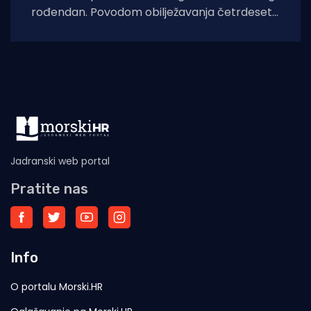
rođendan. Povodom obilježavanja četrdeset
godina od proglašenja nacionalnog parka, 24.
siječnja 1985. godine,
Jadranski web portal
Pratite nas
Info
O portalu Morski.HR