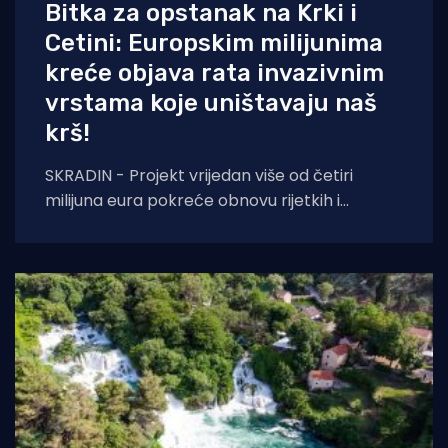
Bitka za opstanak na Krki i
Cetini: Europskim milijunima
kreće objava rata invazivnim
vrstama koje uništavaju naš
krš!
SKRADIN - Projekt vrijedan više od četiri
milijuna eura pokreće obnovu rijetkih i
ugroženih vrsta u slivu Krke i Cetine Hrvatske