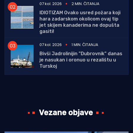
07 kol. 2026
2 MIN. ČITANJA
IDIOTIZAM Ovako usred požara koji
hara zadarskom okolicom ovaj tip
jet skijem kanaderima ne dopušta
gasiti!
07 kol. 2026
1 MIN. ČITANJA
Bivši Jadrolinijin "Dubrovnik" danas
je nasukan i oronuo u rezalištu u
Turskoj
Vezane objave