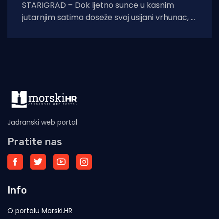
STARIGRAD – Dok ljetno sunce u kasnim
jutarnjim satima doseže svoj usijani vrhunac, a
asfalt na obalnoj prometnici prijeti da će
Jadranski web portal
Pratite nas
Info
O portalu Morski.HR