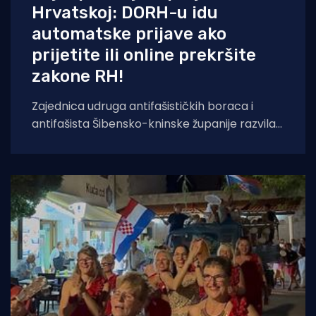
Hrvatskoj: DORH-u idu
automatske prijave ako
prijetite ili online prekršite
zakone RH!
Zajednica udruga antifašističkih boraca i
antifašista Šibensko-kninske županije razvila
je sustav temeljen na umjetnoj inteligenciji koji
će kontinuirano pratiti,