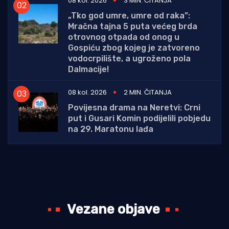
08 kol. 2026
3 MIN. ČITANJA
„Tko god umre, umre od raka”:
Mračna tajna 5 puta većeg brda
otrovnog otpada od onog u
Gospiću zbog kojeg je zatvoreno
vodocrpilište, a ugroženo pola
Dalmacije!
08 kol. 2026
2 MIN. ČITANJA
Povijesna drama na Neretvi: Crni
put i Gusari Komin podijelili pobjedu
na 29. Maratonu lađa
Vezane objave