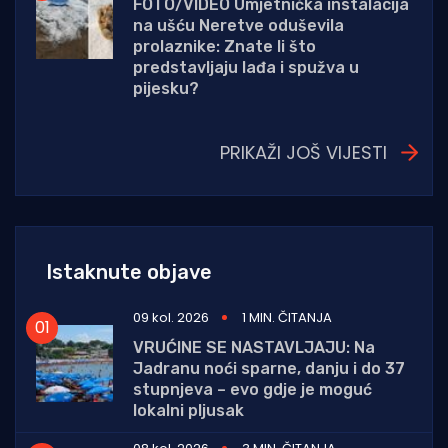
FOTO/VIDEO Umjetnička instalacija
na ušću Neretve oduševila
prolaznike: Znate li što
predstavljaju lađa i spužva u
pijesku?
PRIKAŽI JOŠ VIJESTI
Istaknute objave
09 kol. 2026
1 MIN. ČITANJA
VRUĆINE SE NASTAVLJAJU: Na
Jadranu noći sparne, danju i do 37
stupnjeva – evo gdje je moguć
lokalni pljusak