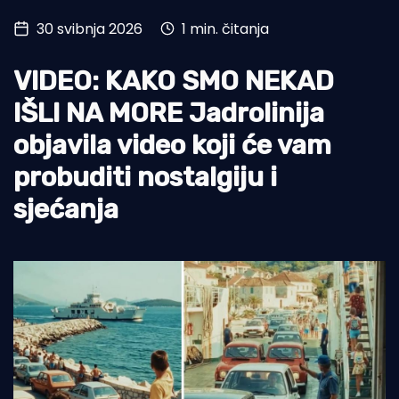
30 svibnja 2026
1 min. čitanja
Turizam i nautika
Pomorstvo
VIDEO: KAKO SMO NEKAD
Ribolov
IŠLI NA MORE Jadrolinija
objavila video koji će vam
Ekologija
probuditi nostalgiju i
Tradicija i kultura
sjećanja