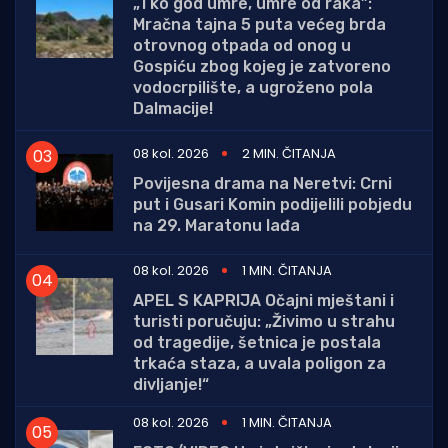
„Tko god umre, umre od raka”:
Mračna tajna 5 puta većeg brda
otrovnog otpada od onog u
Gospiću zbog kojeg je zatvoreno
vodocrpilište, a ugroženo pola
Dalmacije!
08 kol. 2026
2 MIN. ČITANJA
Povijesna drama na Neretvi: Crni
put i Gusari Komin podijelili pobjedu
na 29. Maratonu lađa
08 kol. 2026
1 MIN. ČITANJA
APEL S KAPRIJA Očajni mještani i
turisti poručuju: „Živimo u strahu
od tragedije, šetnica je postala
trkaća staza, a uvala poligon za
divljanje!“
08 kol. 2026
1 MIN. ČITANJA