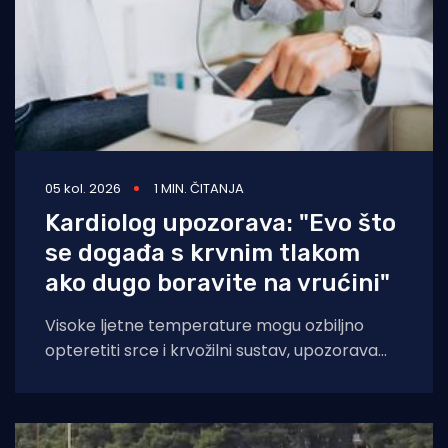
05 kol. 2026
1 MIN. ČITANJA
Kardiolog upozorava: "Evo što
se događa s krvnim tlakom
ako dugo boravite na vrućini"
Visoke ljetne temperature mogu ozbiljno
opteretiti srce i krvožilni sustav, upozorava
kardiologinja dr. Nieca Goldberg iz
zdravstvenog sustava NYU Langone