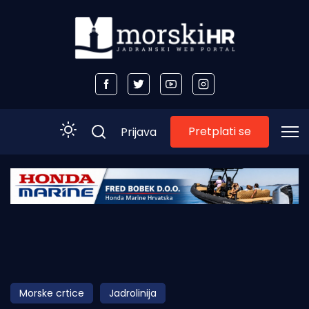
Pretplati se
Prijava
Početna
Morski plus
Morski TV
Obala
Morske crtice
Jadrolinija
Otoci