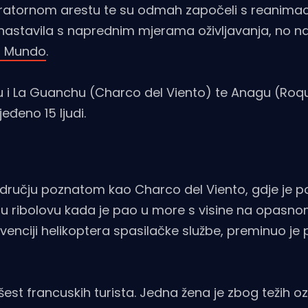
piratornom arestu te su odmah započeli s reanimac
 nastavila s naprednim mjerama oživljavanja, no na
l Mundo
.
 su i La Guanchu (Charco del Viento) te Anagu (Roq
eđeno 15 ljudi.
odručju poznatom kao Charco del Viento, gdje je 
o u ribolovu kada je pao u more s visine na opasn
venciji helikoptera spasilačke službe, preminuo je p
est francuskih turista. Jedna žena je zbog težih oz