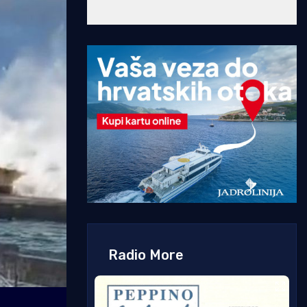
Radio More