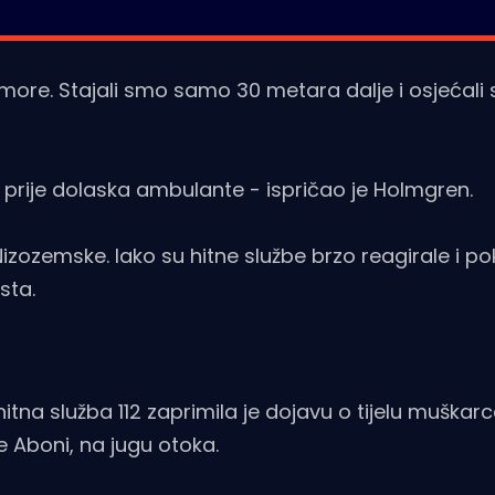
u more. Stajali smo samo 30 metara dalje i osjećali 
ju prije dolaska ambulante - ispričao je Holmgren.
 Nizozemske. Iako su hitne službe brzo reagirale i p
sta.
itna služba 112 zaprimila je dojavu o tijelu muškarc
 Aboni, na jugu otoka.