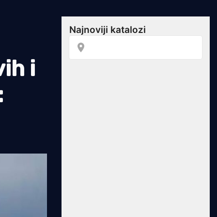
ih i
: