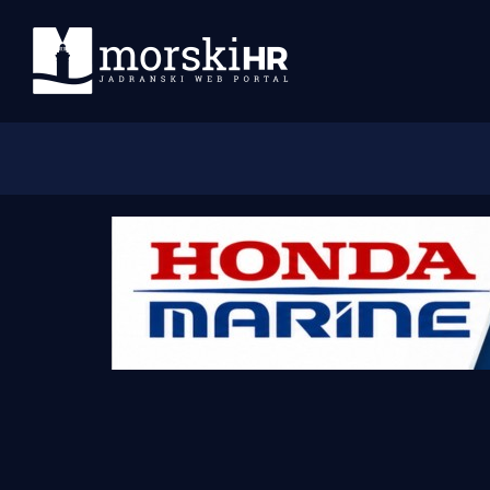
Početna
Morski plus
Morski TV
Obala
Otoci
Turizam i nautika