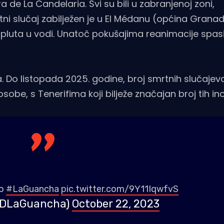
de La Candelaria. Svi su bili u zabranjenoj zoni,
ni slučaj zabilježen je u El Médanu (općina Granadi
pluta u vodi. Unatoč pokušajima reanimacije spasi
 Do listopada 2025. godine, broj smrtnih slučajev
e, s Tenerifima koji bilježe značajan broj tih in
to
#LaGuancha
pic.twitter.com/9Y11IqwfvS
sDLaGuancha)
October 22, 2023