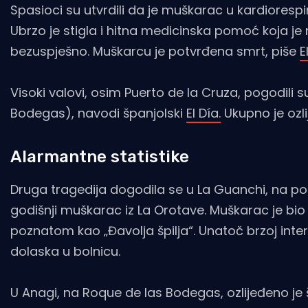
Spasioci su utvrdili da je muškarac u kardiores
Ubrzo je stigla i hitna medicinska pomoć koja je
bezuspješno. Muškarcu je potvrđena smrt, piše
E
Visoki valovi, osim Puerto de la Cruza, pogodili
Bodegas), navodi španjolski
El Día.
Ukupno je ozlij
Alarmantne statistike
Druga tragedija dogodila se u La Guanchi, na p
godišnji muškarac iz La Orotave. Muškarac je bi
poznatom kao „Đavolja špilja“. Unatoč brzoj inter
dolaska u bolnicu.
U Anagi, na Roque de las Bodegas, ozlijeđeno je š