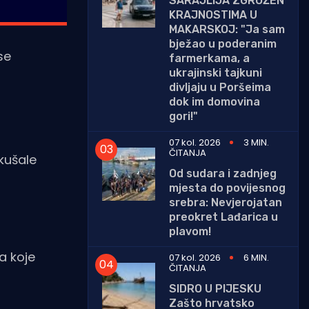
SARAJLIJA ZGROŽEN
KRAJNOSTIMA U
MAKARSKOJ: "Ja sam
bježao u poderanim
se
farmerkama, a
ukrajinski tajkuni
divljaju u Poršeima
dok im domovina
gori!"
07 kol. 2026
3 MIN.
ČITANJA
okušale
Od sudara i zadnjeg
mjesta do povijesnog
srebra: Nevjerojatan
preokret Lađarica u
plavom!
a koje
07 kol. 2026
6 MIN.
ČITANJA
SIDRO U PIJESKU
Zašto hrvatsko