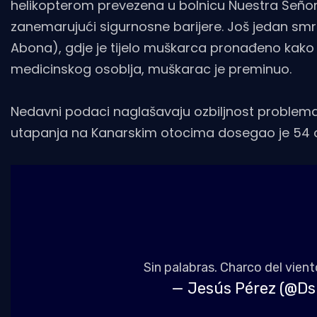
helikopterom prevezena u bolnicu Nuestra Señora 
zanemarujući sigurnosne barijere. Još jedan smrt
Abona), gdje je tijelo muškarca pronađeno kako 
medicinskog osoblja, muškarac je preminuo.
Nedavni podaci naglašavaju ozbiljnost problema.
utapanja na Kanarskim otocima dosegao je 54 osob
Sin palabras. Charco del vien
— Jesús Pérez (@D