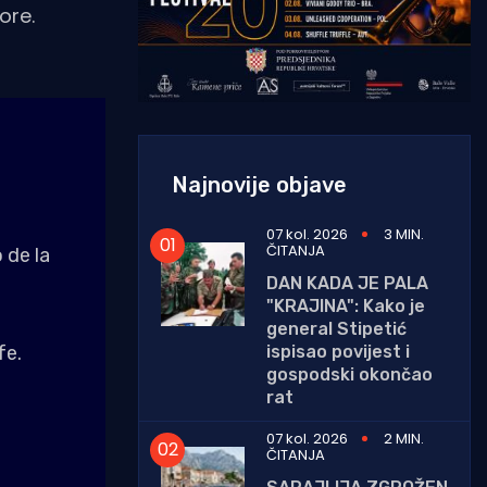
ore.
Najnovije objave
07 kol. 2026
3 MIN.
ČITANJA
 de la
DAN KADA JE PALA
"KRAJINA": Kako je
general Stipetić
ispisao povijest i
fe.
gospodski okončao
rat
07 kol. 2026
2 MIN.
ČITANJA