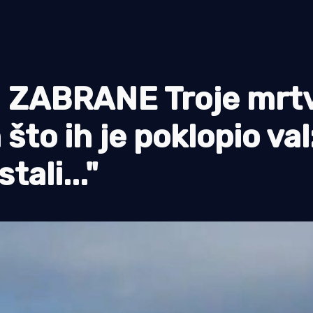
 ZABRANE Troje mrtv
što ih je poklopio val
ali..."