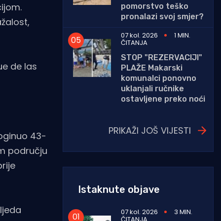
ijom.
pomorstvo teško
pronalazi svoj smjer?
žalost,
07 kol. 2026
1 MIN.
ČITANJA
STOP "REZERVACIJI"
ue de las
PLAŽE Makarski
komunalci ponovno
uklanjali ručnike
ostavljene preko noći
PRIKAŽI JOŠ VIJESTI
poginuo 43-
om području
rije
Istaknute objave
ljeda
07 kol. 2026
3 MIN.
ČITANJA