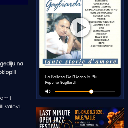
agediju na
klopili
kom i
i valovi.