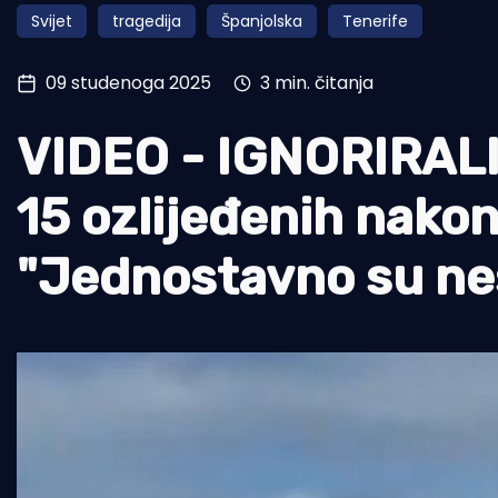
Svijet
tragedija
Španjolska
Tenerife
Pomorstvo
Ribolov
09 studenoga 2025
3 min. čitanja
Ekologija
VIDEO - IGNORIRALI
Tradicija i kultura
15 ozlijeđenih nakon 
"Jednostavno su nest