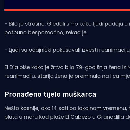
- Bilo je strašno. Gledali smo kako ljudi padaju 
potpuno bespomoćno, rekao je.
- Ljudi su očajnički pokušavali izvesti reanimaci
El Día piše kako je žrtva bila 79-godišnja žena iz
reanimaciju, starija žena je preminula na licu mje
Pronađeno tijelo muškarca
Nešto kasnije, oko 14 sati po lokalnom vremenu, h
pluta u moru kod plaže El Cabezo u Granadilla de