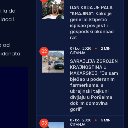
DAN KADA JE PALA
lla de
"KRAJINA": Kako je
laca i
general Stipetić
ispisao povijest i
gospodski okončao
rat
a od
07 kol. 2026
2 MIN.
ČITANJA
cidenata.
SARAJLIJA ZGROŽEN
KRAJNOSTIMA U
MAKARSKOJ: "Ja sam
bježao u poderanim
farmerkama, a
ukrajinski tajkuni
divljaju u Poršeima
dok im domovina
gori!"
07 kol. 2026
6 MIN.
ČITANJA