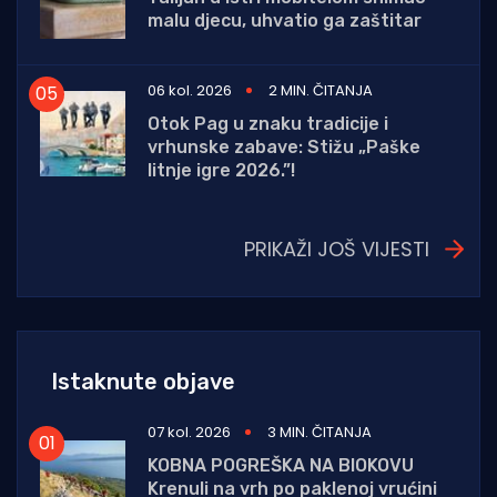
malu djecu, uhvatio ga zaštitar
06 kol. 2026
2 MIN. ČITANJA
Otok Pag u znaku tradicije i
vrhunske zabave: Stižu „Paške
litnje igre 2026.”!
PRIKAŽI JOŠ VIJESTI
Istaknute objave
07 kol. 2026
3 MIN. ČITANJA
KOBNA POGREŠKA NA BIOKOVU
Krenuli na vrh po paklenoj vrućini