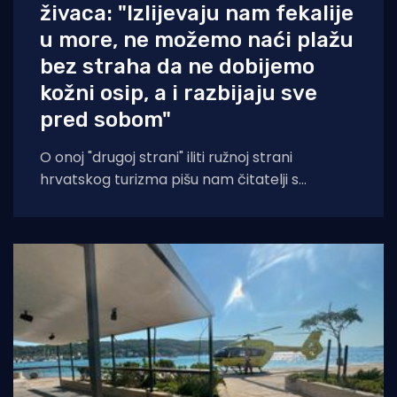
živaca: "Izlijevaju nam fekalije
u more, ne možemo naći plažu
bez straha da ne dobijemo
kožni osip, a i razbijaju sve
pred sobom"
O onoj "drugoj strani" iliti ružnoj strani
hrvatskog turizma pišu nam čitatelji s
Murtera koji, kažu, muku muče