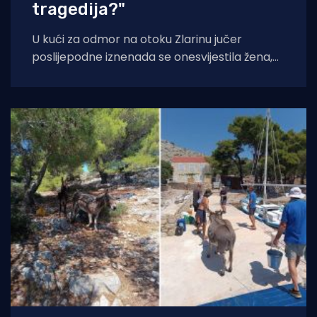
tragedija?"
U kući za odmor na otoku Zlarinu jučer
poslijepodne iznenada se onesvijestila žena,
nakon čega je medicinskim helikopterom
prevezena u