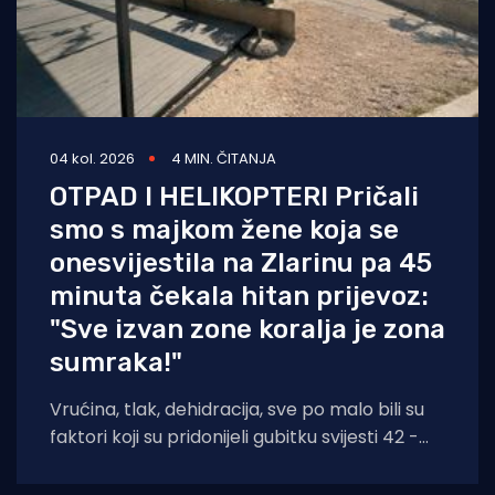
04 kol. 2026
4 MIN. ČITANJA
OTPAD I HELIKOPTERI Pričali
smo s majkom žene koja se
onesvijestila na Zlarinu pa 45
minuta čekala hitan prijevoz:
"Sve izvan zone koralja je zona
sumraka!"
Vrućina, tlak, dehidracija, sve po malo bili su
faktori koji su pridonijeli gubitku svijesti 42 -
godišnjakinje iz Zagreba koja je