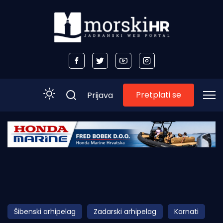
Pretplati se
Prijava
Početna
Morski plus
Morski TV
Obala
Šibenski arhipelag
Zadarski arhipelag
Kornati
Otoci