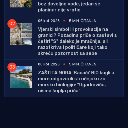
bez dovoljno vode, jedan se
planinar nije vratio
06 kol. 2026
5 MIN. ČITANJA
Vjerski simbol ili provokacija na
granici? Pozadina priče o zastavi s
četiri "S" daleko je mračnija, ali
razotkriva i političare koji tako
skreću pozornost sa sebe
06 kol. 2026
5 MIN. ČITANJA
ZAŠTITA MORA 'Bacači' BIO kugli u
more odgovorili stručnjaku za
morsku biologiju: "Ugarkoviću,
nismo šuplja priča"