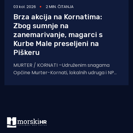
03 kol. 2026
2 MIN. ČITANJA
Brza akcija na Kornatima:
Zbog sumnje na
zanemarivanje, magarci s
Kurbe Male preseljeni na
Piškeru
MURTER / KORNATI –Udruženim snagama
Općine Murter-Kornati, lokalnih udruga i NP
Kornati, napuštenim je životinjama osiguran
novi dom s adekvatnom