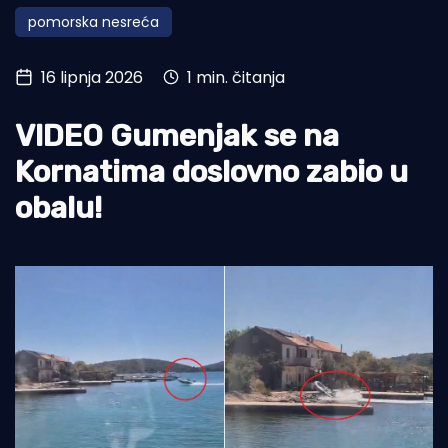
pomorska nesreća
Turizam i nautika
Pomorstvo
16 lipnja 2026
1 min. čitanja
Ribolov
VIDEO Gumenjak se na
Ekologija
Kornatima doslovno zabio u
Tradicija i kultura
obalu!