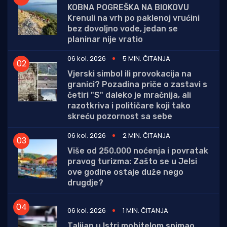
KOBNA POGREŠKA NA BIOKOVU
Krenuli na vrh po paklenoj vrućini
bez dovoljno vode, jedan se
planinar nije vratio
06 kol. 2026
5 MIN. ČITANJA
Vjerski simbol ili provokacija na
granici? Pozadina priče o zastavi s
četiri "S" daleko je mračnija, ali
razotkriva i političare koji tako
skreću pozornost sa sebe
06 kol. 2026
2 MIN. ČITANJA
Više od 250.000 noćenja i povratak
pravog turizma: Zašto se u Jelsi
ove godine ostaje duže nego
drugdje?
06 kol. 2026
1 MIN. ČITANJA
Talijan u Istri mobitelom snimao