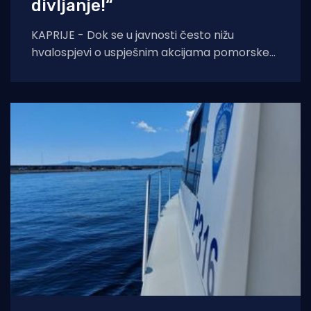
divljanje!“
KAPRIJE - Dok se u javnosti često nižu
hvalospjevi o uspješnim akcijama pomorske
policije i Lučke kapetanije, s otoka Kaprija
stiže