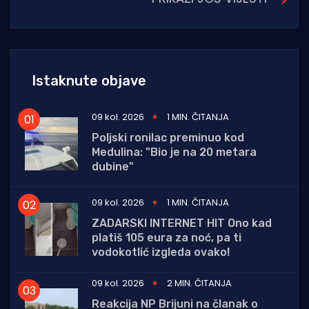
Istaknute objave
09 kol. 2026
1 MIN. ČITANJA
Poljski ronilac preminuo kod
Medulina: "Bio je na 20 metara
dubine"
09 kol. 2026
1 MIN. ČITANJA
ZADARSKI INTERNET HIT Ono kad
platiš 105 eura za noć, pa ti
vodokotlić izgleda ovako!
09 kol. 2026
2 MIN. ČITANJA
Reakcija NP Brijuni na članak o