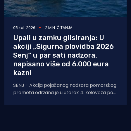
05 kol. 2026
2 MIN. ČITANJA
Upali u zamku glisiranja: U
akciji „Sigurna plovidba 2026
Senj“ u par sati nadzora,
napisano više od 6.000 eura
kazni
SENJ - Akcija pojačanog nadzora pomorskog
prometa održana je u utorak 4. kolovoza pod
nazivom „Sigurna plovidba 2026 Senj“, u širem