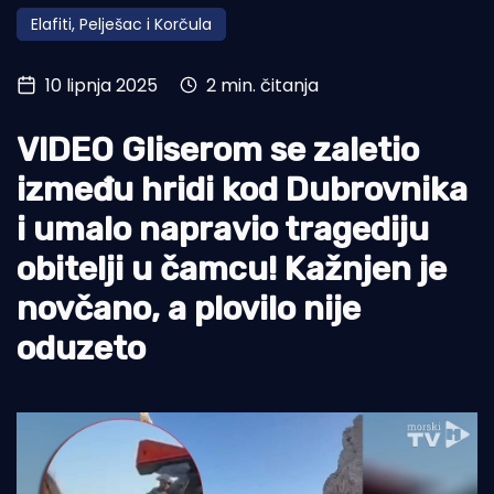
Elafiti, Pelješac i Korčula
Turizam i nautika
Pomorstvo
10 lipnja 2025
2 min. čitanja
Ribolov
VIDEO Gliserom se zaletio
Ekologija
između hridi kod Dubrovnika
Tradicija i kultura
i umalo napravio tragediju
obitelji u čamcu! Kažnjen je
novčano, a plovilo nije
oduzeto