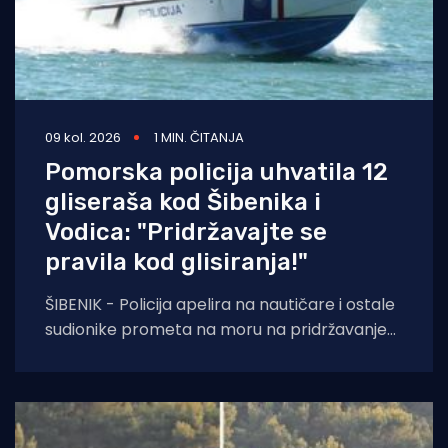
09 kol. 2026
1 MIN. ČITANJA
Pomorska policija uhvatila 12
gliseraša kod Šibenika i
Vodica: "Pridržavajte se
pravila kod glisiranja!"
ŠIBENIK - Policija apelira na nautičare i ostale
sudionike prometa na moru na pridržavanje
odredbi ne samo Pomorskog zakonika, već i