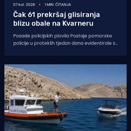
07 kol. 2026
1 MIN. ČITANJA
Čak 61 prekršaj glisiranja
blizu obale na Kvarneru
Posade policijskih plovila Postaje pomorske
policije u proteklih tjedan dana evidentirale su
61 prekršaj nedozvoljenog glisiranja, odnosno
glisiranja na udaljenosti