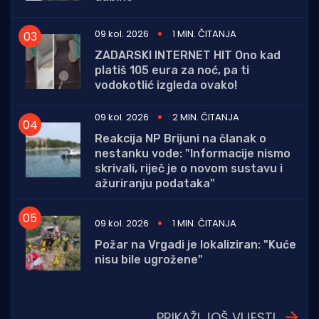
09 kol. 2026
1 MIN. ČITANJA
ZADARSKI INTERNET HIT Ono kad
platiš 105 eura za noć, pa ti
vodokotlić izgleda ovako!
09 kol. 2026
2 MIN. ČITANJA
Reakcija NP Brijuni na članak o
nestanku vode: "Informacije nismo
skrivali, riječ je o novom sustavu i
ažuriranju podataka"
09 kol. 2026
1 MIN. ČITANJA
Požar na Vrgadi je lokaliziran: "Kuće
nisu bile ugrožene"
PRIKAŽI JOŠ VIJESTI