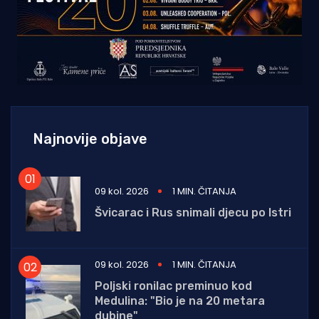
Najnovije objave
09 kol. 2026
1 MIN. ČITANJA
Švicarac i Rus snimali djecu po Istri
09 kol. 2026
1 MIN. ČITANJA
Poljski ronilac preminuo kod
Medulina: "Bio je na 20 metara
dubine"