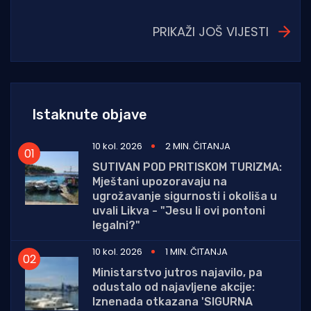
PRIKAŽI JOŠ VIJESTI
Istaknute objave
10 kol. 2026
2 MIN. ČITANJA
SUTIVAN POD PRITISKOM TURIZMA:
Mještani upozoravaju na
ugrožavanje sigurnosti i okoliša u
uvali Likva - "Jesu li ovi pontoni
legalni?"
10 kol. 2026
1 MIN. ČITANJA
Ministarstvo jutros najavilo, pa
odustalo od najavljene akcije:
Iznenada otkazana 'SIGURNA