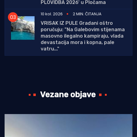
PLOVIDBA 2026' u Pločama
10 kol. 2026
2 MIN. ČITANJA
VRISAK IZ PULE Građani oštro
poručuju: "Na Galebovim stijenama
masovno ilegalno kampiraju, vlada
devastacija mora i kopna, pale
vatru..."
Vezane objave