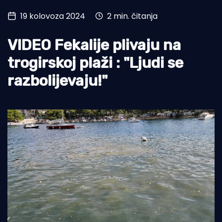
19 kolovoza 2024
2 min. čitanja
Turizam i nautika
Pomorstvo
VIDEO Fekalije plivaju na
Ribolov
trogirskoj plaži : "Ljudi se
razbolijevaju!"
Ekologija
Tradicija i kultura