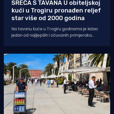
SREĆA S TAVANA U obiteljskoj
kući u Trogiru pronađen reljef
star više od 2000 godina
Na tavanu kuće u Trogiru godinama je ležao
jedan od najljepših i očuvanih primjeraka
starogrčke umjetnosti, star više od 2000