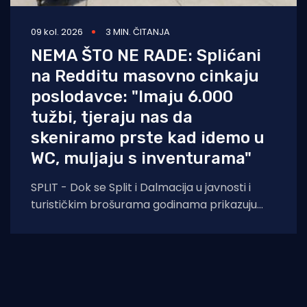
09 kol. 2026
3 MIN. ČITANJA
NEMA ŠTO NE RADE: Splićani
na Redditu masovno cinkaju
poslodavce: "Imaju 6.000
tužbi, tjeraju nas da
skeniramo prste kad idemo u
WC, muljaju s inventurama"
SPLIT - Dok se Split i Dalmacija u javnosti i
turističkim brošurama godinama prikazuju
kao idilične destinacije ugodnog života i
gospodarskog