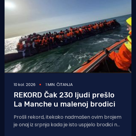
10 kol. 2026
1 MIN. ČITANJA
REKORD Čak 230 ljudi prešlo
La Manche u malenoj brodici
Prošli rekord, itekako nadmašen ovim brojem
je onaj iz srpnja kada je isto uspjelo brodici na
kojoj se nalazilo 165