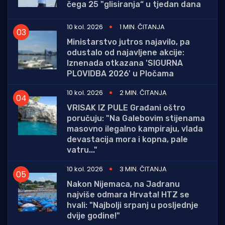
čega 25 "glisiranja“ u tjedan dana
10 kol. 2026
1 MIN. ČITANJA
Ministarstvo jutros najavilo, pa
odustalo od najavljene akcije:
Iznenada otkazana 'SIGURNA
PLOVIDBA 2026' u Pločama
10 kol. 2026
2 MIN. ČITANJA
VRISAK IZ PULE Građani oštro
poručuju: "Na Galebovim stijenama
masovno ilegalno kampiraju, vlada
devastacija mora i kopna, pale
vatru..."
10 kol. 2026
3 MIN. ČITANJA
Nakon Nijemaca, na Jadranu
najviše odmara Hrvata! HTZ se
hvali: "Najbolji srpanj u posljednje
dvije godine!"