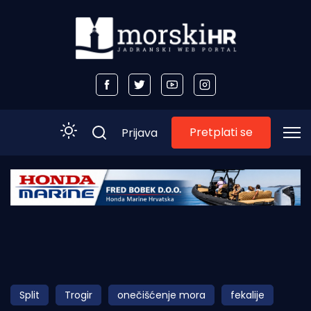
Pretplati se
Prijava
Početna
Morski plus
Morski TV
Obala
Split
Trogir
onečišćenje mora
fekalije
Otoci