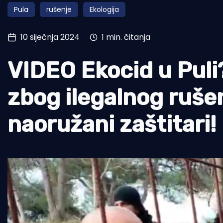
Pula
rušenje
Ekologija
Pomorstvo
Ribolov
10 siječnja 2024
1 min. čitanja
Ekologija
VIDEO Ekocid u Puli
Tradicija i kultura
zbog ilegalnog rušen
naoružani zaštitari!