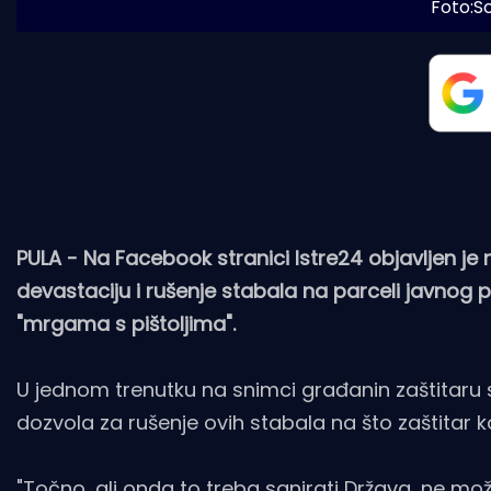
Foto:S
PULA - Na Facebook stranici Istre24 objavljen j
devastaciju i rušenje stabala na parceli javnog 
"mrgama s pištoljima".
U jednom trenutku na snimci građanin zaštitaru s
dozvola za rušenje ovih stabala na što zaštitar koj
"Točno, ali onda to treba sanirati Država, ne može 