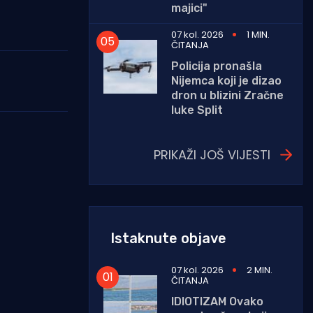
majici"
07 kol. 2026
1 MIN.
ČITANJA
Policija pronašla
Nijemca koji je dizao
dron u blizini Zračne
luke Split
PRIKAŽI JOŠ VIJESTI
Istaknute objave
07 kol. 2026
2 MIN.
ČITANJA
IDIOTIZAM Ovako