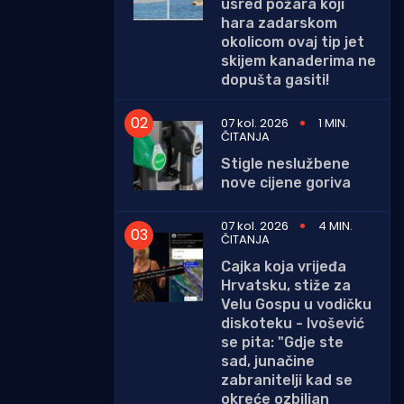
usred požara koji
hara zadarskom
okolicom ovaj tip jet
skijem kanaderima ne
dopušta gasiti!
07 kol. 2026
1 MIN.
ČITANJA
Stigle neslužbene
nove cijene goriva
07 kol. 2026
4 MIN.
ČITANJA
Cajka koja vrijeđa
Hrvatsku, stiže za
Velu Gospu u vodičku
diskoteku - Ivošević
se pita: "Gdje ste
sad, junačine
zabranitelji kad se
okreće ozbiljan