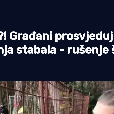
?! Građani prosvjedu
ja stabala - rušenje 