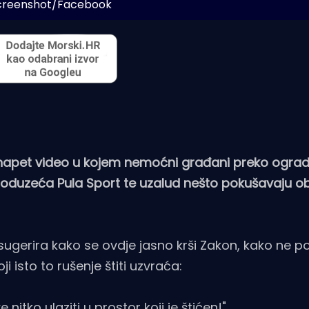
creenshot/Facebook
e napet video u kojem nemoćni građani preko ogra
poduzeća Pula Sport te uzalud nešto pokušavaju ob
ugerira kako se ovdje jasno krši Zakon, kako ne po
i isto to rušenje štiti uzvraća:
nitko ulaziti u prostor koji je štićen!"