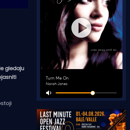
de gledaju
jasniti
stoji