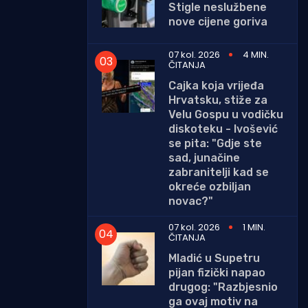
Stigle neslužbene
nove cijene goriva
07 kol. 2026
4 MIN.
ČITANJA
Cajka koja vrijeđa
Hrvatsku, stiže za
Velu Gospu u vodičku
diskoteku - Ivošević
se pita: "Gdje ste
sad, junačine
zabranitelji kad se
okreće ozbiljan
novac?"
07 kol. 2026
1 MIN.
ČITANJA
Mladić u Supetru
pijan fizički napao
drugog: "Razbjesnio
ga ovaj motiv na