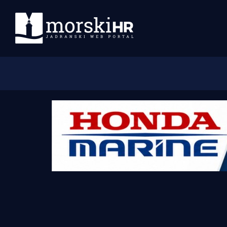
Početna
Morski plus
Morski TV
Obala
Otoci
Turizam i nautika