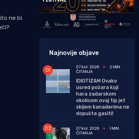
što ne bi
eći?
Najnovije objave
07 kol. 2026
2 MIN.
ČITANJA
IDIOTIZAM Ovako
usred požara koji
hara zadarskom
okolicom ovaj tip jet
skijem kanaderima ne
dopušta gasiti!
07 kol. 2026
1 MIN.
ČITANJA