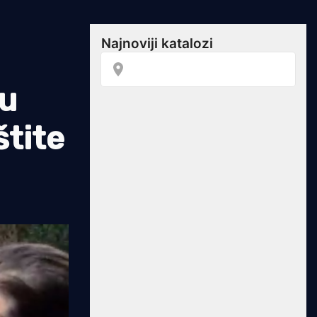
ju
štite