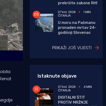
prekršite zakone RH!
07 kol. 2026
1 MIN.
ČITANJA
U moru na Pašmanu
pronađen mrtav 24-
godišnji Slovenac
PRIKAŽI JOŠ VIJESTI
obila
Istaknute objave
 Renat
07 kol. 2026
4 MIN.
ČITANJA
DIGITALNI ŠTIT
negdje
PROTIV MRŽNJE