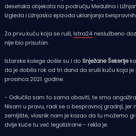
desetaka objekata na području Medulina i Ližnjan
izgleda i Ližnjaska epizoda uklanjanja bespravnih
Za prvu kuću koja se ruši,
Istra24
neslužbeno dozna
nije bio prisutan.
Istarske kolege došle su i do
Snježane Šekerije
ko
da je dobila rok od tri dana da sruši kuću koja j
prosinca 2021. godine.
- Odlučila sam to sama obaviti, te smo angažirali 
Nisam u pravu, radi se o bespravnoj gradnji, jer n
zemljište, vlasnik nam je kazao da tu možemo gra
dvije kuće tu već legalizirane - rekla je.