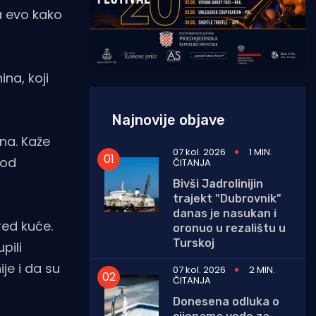
a evo kako
na, koji
Najnovije objave
na. Kaže
07 kol. 2026
1 MIN.
 od
ČITANJA
Bivši Jadrolinijin
trajekt "Dubrovnik"
danas je nasukan i
red kuće.
oronuo u rezalištu u
Turskoj
pili
je i da su
07 kol. 2026
2 MIN.
ČITANJA
Donesena odluka o