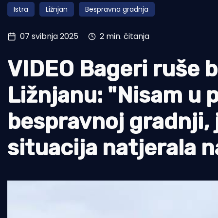
Istra
Ližnjan
Bespravna gradnja
Pomorstvo
Ribolov
07 svibnja 2025
2 min. čitanja
Ekologija
VIDEO Bageri ruše b
Tradicija i kultura
Ližnjanu: "Nisam u p
bespravnoj gradnji, 
situacija natjerala n