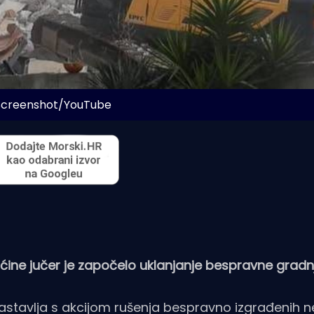
 Screenshot/YouTube
ćine jučer je započelo uklanjanje bespravne gradn
stavlja s akcijom rušenja bespravno izgrađenih n