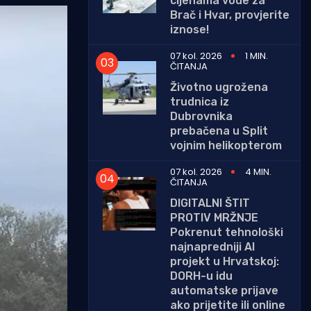
cijenama vode za
Brač i Hvar, provjerite
iznose!
07 kol. 2026
1 MIN.
ČITANJA
Životno ugrožena
trudnica iz
Dubrovnika
prebačena u Split
vojnim helikopterom
07 kol. 2026
4 MIN.
ČITANJA
DIGITALNI ŠTIT
PROTIV MRŽNJE
Pokrenut tehnološki
najnapredniji AI
projekt u Hrvatskoj:
DORH-u idu
automatske prijave
ako prijetite ili online