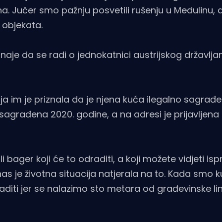
a. Jučer smo pažnju posvetili rušenju u Medulinu, 
 objekata.
je da se radi o jednokatnici austrijskog državljani
ja im je priznala da je njena kuća ilegalno sagrađe
e sagrađena 2020. godine, a na adresi je prijavljena
bager koji će to odraditi, a koji možete vidjeti isp
as je životna situacija natjerala na to. Kada smo ku
diti jer se nalazimo sto metara od građevinske lini