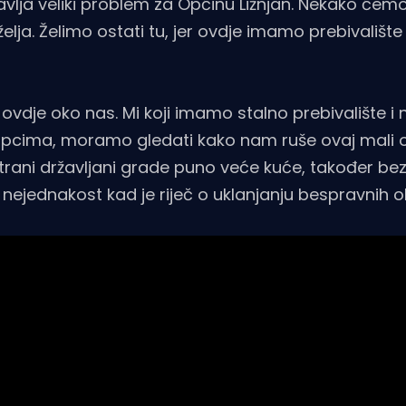
tavlja veliki problem za Općinu Ližnjan. Nekako ćemo
elja. Želimo ostati tu, jer ovdje imamo prebivališt
' ovdje oko nas. Mi koji imamo stalno prebivalište
pcima, moramo gledati kako nam ruše ovaj mali o
strani državljani grade puno veće kuće, također be
i nejednakost kad je riječ o uklanjanju bespravnih o