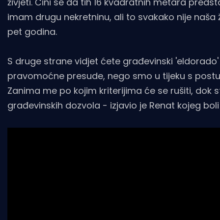
živjeti. Čini se da tih 16 kvadratnih metara preds
imam drugu nekretninu, ali to svakako nije naša ž
pet godina.
S druge strane vidjet ćete građevinski 'eldorado
pravomoćne presude, nego smo u tijeku s postu
Zanima me po kojim kriterijima će se rušiti, dok 
građevinskih dozvola - izjavio je Renat kojeg bol