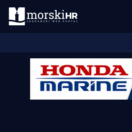
Početna
Morski plus
Morski TV
Obala
Otoci
Turizam i nautika