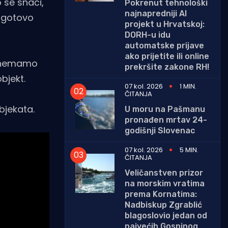
 se snaći,
Pokrenut tehnološki
najnapredniji AI
e gotovo
projekt u Hrvatskoj:
DORH-u idu
automatske prijave
ako prijetite ili online
 i nemamo
prekršite zakone RH!
bjekt.
07 kol. 2026
1 MIN.
z
ČITANJA
bjekata.
U moru na Pašmanu
pronađen mrtav 24-
godišnji Slovenac
07 kol. 2026
5 MIN.
ČITANJA
Veličanstven prizor
na morskim vratima
prema Kornatima:
Nadbiskup Zgrablić
blagoslovio jedan od
najvećih Gospinog