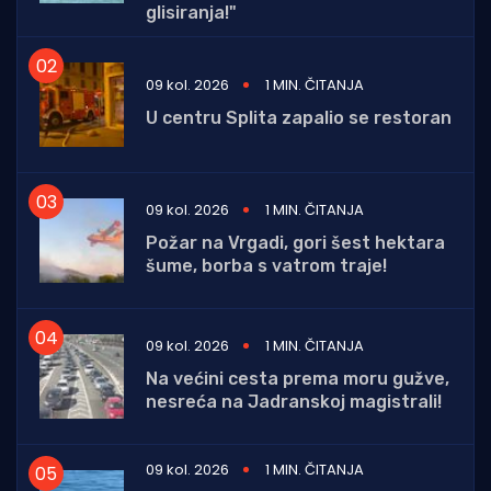
glisiranja!"
09 kol. 2026
1 MIN. ČITANJA
U centru Splita zapalio se restoran
09 kol. 2026
1 MIN. ČITANJA
Požar na Vrgadi, gori šest hektara
šume, borba s vatrom traje!
09 kol. 2026
1 MIN. ČITANJA
Na većini cesta prema moru gužve,
nesreća na Jadranskoj magistrali!
09 kol. 2026
1 MIN. ČITANJA