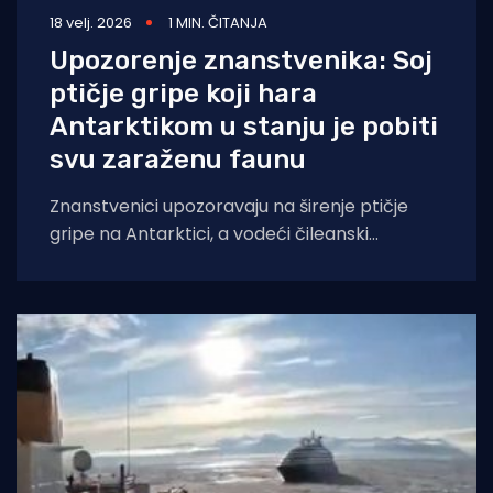
18 velj. 2026
1 MIN. ČITANJA
Upozorenje znanstvenika: Soj
ptičje gripe koji hara
Antarktikom u stanju je pobiti
svu zaraženu faunu
Znanstvenici upozoravaju na širenje ptičje
gripe na Antarktici, a vodeći čileanski
istraživač je AFP-u rekao da je uočen soj