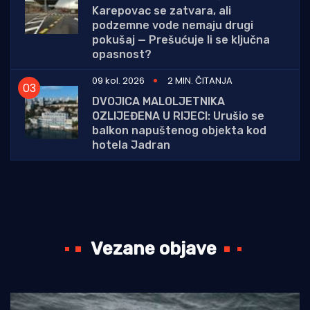
Karepovac se zatvara, ali
podzemne vode nemaju drugi
pokušaj — Prešućuje li se ključna
opasnost?
09 kol. 2026
2 MIN. ČITANJA
DVOJICA MALOLJETNIKA
OZLIJEĐENA U RIJECI: Urušio se
balkon napuštenog objekta kod
hotela Jadran
Vezane objave