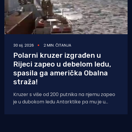
30 sij. 2026
2 MIN. ČITANJA
Polarni kruzer izgrađen u
Rijeci zapeo u debelom ledu,
spasila ga američka Obalna
straža!
Kruzer s više od 200 putnika na njemu zapeo
je u dubokom ledu Antarktike pa mu je u
pomoć poslan