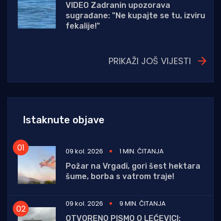
VIDEO Zadranin upozorava
sugrađane: "Ne kupajte se tu, izviru
fekalije!"
PRIKAŽI JOŠ VIJESTI
Istaknute objave
09 kol. 2026
1 MIN. ČITANJA
Požar na Vrgadi, gori šest hektara
šume, borba s vatrom traje!
09 kol. 2026
9 MIN. ČITANJA
OTVORENO PISMO O LEĆEVICI: