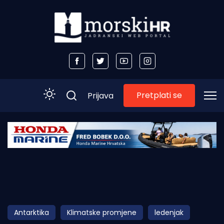
Pretplati se
Prijava
Početna
Morski plus
Morski TV
Obala
Antarktika
Klimatske promjene
ledenjak
Otoci