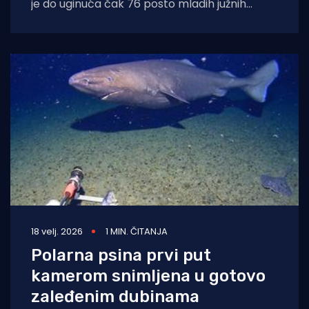
je do uginuća čak 76 posto mladih južnih
morskih slonova te oko 13.000 mladunaca
18 velj. 2026
1 MIN. ČITANJA
Polarna psina prvi put
kamerom snimljena u gotovo
zaleđenim dubinama