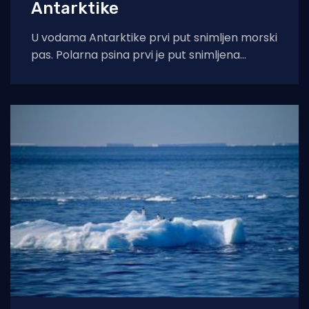
Antarktike
U vodama Antarktike prvi put snimljen morski
pas. Polarna psina prvi je put snimljena
kamerom u gotovo zaleđenim dubinama
Antarktike,