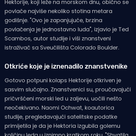
Hektorije, koji leže na morskom dnu, obično se
povlače najviše nekoliko stotina metara
godišnje. "Ovo je zapanjujuće, brzina
povlačenja je jednostavno luda", izjavio je Ted
Scambos, autor studije i viši znanstveni
istraživač sa Sveučilišta Colorado Boulder.
Otkriće koje je iznenadilo znanstvenike
Gotovo potpuni kolaps Hektorije otkriven je
sasvim slučajno. Znanstvenici su, proučavajući
pričvršćeni morski led u zaljevu, uočili nešto
neočekivano. Naomi Ochwat, koautorica
studije, pregledavajući satelitske podatke
primijetila je da je Hektoria izgubila golemu
količinu leda u iznimno kratkom roku. "Shvatila