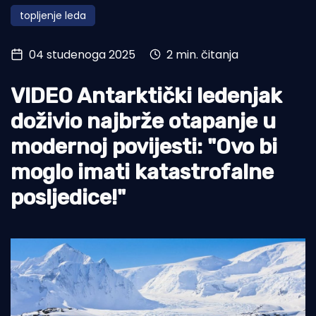
topljenje leda
Turizam i nautika
Pomorstvo
04 studenoga 2025
2 min. čitanja
Ribolov
VIDEO Antarktički ledenjak
Ekologija
doživio najbrže otapanje u
Tradicija i kultura
modernoj povijesti: "Ovo bi
moglo imati katastrofalne
posljedice!"