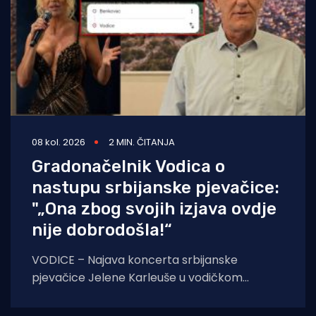
08 kol. 2026
2 MIN. ČITANJA
Gradonačelnik Vodica o
nastupu srbijanske pjevačice:
"„Ona zbog svojih izjava ovdje
nije dobrodošla!“
VODICE – Najava koncerta srbijanske
pjevačice Jelene Karleuše u vodičkom
noćnom klubu "Hacienda", zakazanog za 15.
kolovoza, na blagdan