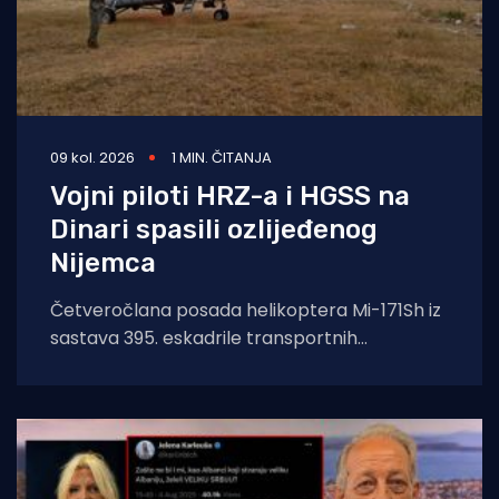
09 kol. 2026
1 MIN. ČITANJA
Vojni piloti HRZ-a i HGSS na
Dinari spasili ozlijeđenog
Nijemca
Četveročlana posada helikoptera Mi-171Sh iz
sastava 395. eskadrile transportnih
helikoptera 93. krila Hrvatskog ratnog
zrakoplovstva poletjela je u subotu,