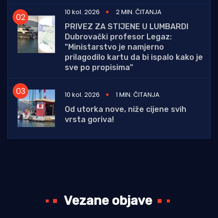
10 kol. 2026
2 MIN. ČITANJA
PRIVEZ ZA STIJENE U LUMBARDI
Dubrovački profesor Legaz:
"Ministarstvo je namjerno
prilagodilo kartu da bi ispalo kako je
sve po propisima"
10 kol. 2026
1 MIN. ČITANJA
Od utorka nove, niže cijene svih
vrsta goriva!
Vezane objave