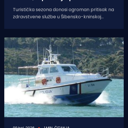
Turistička sezona donosi ogroman pritisak na
zdravstvene službe u Šibensko-kninskoj
županiji, a posebno se to osjeti u Skradinu.
Tamošnja
09 kol. 2026
1 MIN. ČITANJA