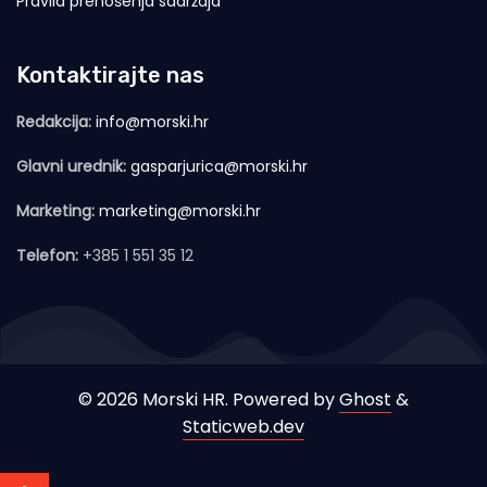
Pravila prenošenja sadržaja
Kontaktirajte nas
Redakcija:
info@morski.hr
Glavni urednik:
gasparjurica@morski.hr
Marketing:
marketing@morski.hr
Telefon:
+385 1 551 35 12
© 2026 Morski HR. Powered by
Ghost
&
Staticweb.dev