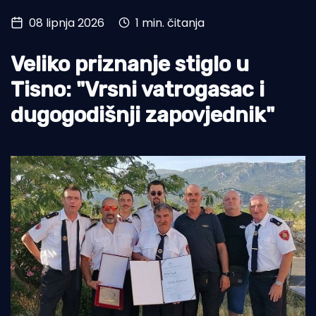
08 lipnja 2026
1 min. čitanja
Turizam i nautika
Pomorstvo
Veliko priznanje stiglo u
Ribolov
Tisno: "Vrsni vatrogasac i
dugogodišnji zapovjednik"
Ekologija
Tradicija i kultura