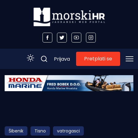
Pretplati se
Prijava
Početna
Morski plus
Morski TV
Obala
Šibenik
Tisno
vatrogasci
Otoci