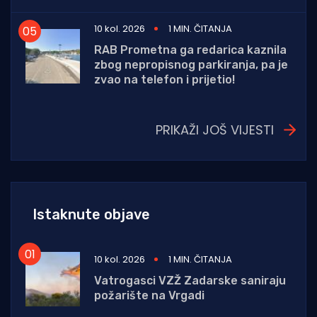
10 kol. 2026
1 MIN. ČITANJA
RAB Prometna ga redarica kaznila
zbog nepropisnog parkiranja, pa je
zvao na telefon i prijetio!
PRIKAŽI JOŠ VIJESTI
Istaknute objave
10 kol. 2026
1 MIN. ČITANJA
Vatrogasci VZŽ Zadarske saniraju
požarište na Vrgadi