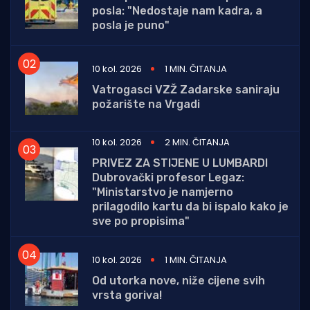
posla: "Nedostaje nam kadra, a
posla je puno"
10 kol. 2026
1 MIN. ČITANJA
Vatrogasci VZŽ Zadarske saniraju
požarište na Vrgadi
10 kol. 2026
2 MIN. ČITANJA
PRIVEZ ZA STIJENE U LUMBARDI
Dubrovački profesor Legaz:
"Ministarstvo je namjerno
prilagodilo kartu da bi ispalo kako je
sve po propisima"
10 kol. 2026
1 MIN. ČITANJA
Od utorka nove, niže cijene svih
vrsta goriva!