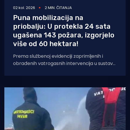
02 kol. 2026
2 MIN. ČITANJA
Puna mobilizacija na
priobalju: U protekla 24 sata
ugašena 143 požara, izgorjelo
više od 60 hektara!
Prema službenoj evidenciji zaprimljenih i
obrađenih vatrogasnih intervencija u sustavu
za upravljanje vatrogasnim intervencijama, u
protekla 24 sata na području