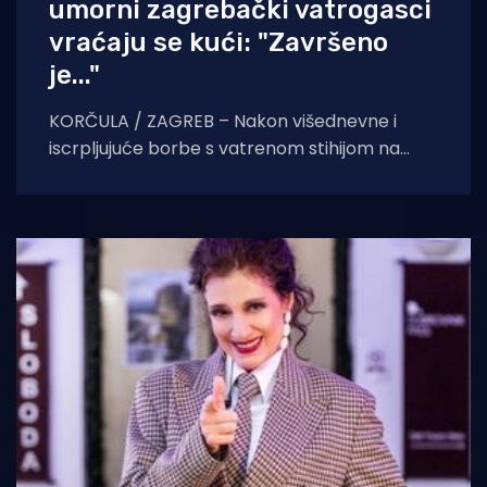
umorni zagrebački vatrogasci
vraćaju se kući: "Završeno
je..."
KORČULA / ZAGREB – Nakon višednevne i
iscrpljujuće borbe s vatrenom stihijom na
jadranskoj obali, vatrogasne snage
Zagrebačke županije uspješno su privele