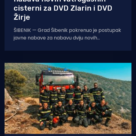
cisterni za DVD Zlarin i DVD
Žirje
ŠIBENIK — Grad Šibenik pokrenuo je postupak
javne nabave za nabavu dviju novih
vatrogasnih cisterni namijenjenih
Dobrovoljnom vatrogasnom društvu Zlarin i