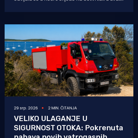
Slatina na nenaseljenom otoku Svecu
29 srp. 2026
2 MIN. ČITANJA
VELIKO ULAGANJE U
SIGURNOST OTOKA: Pokrenuta
nabava novih vatrogasnih