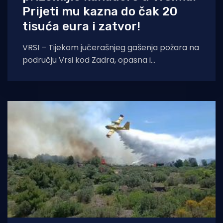
Prijeti mu kazna do čak 20
tisuća eura i zatvor!
VRSI – Tijekom jučerašnjeg gašenja požara na
području Vrsi kod Zadra, opasna i
nepromišljena reakcija pojedinca mogla je
dovesti do katastrofalnih