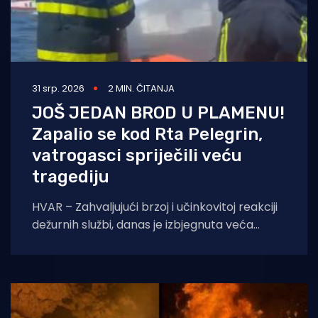
31 srp. 2026
2 MIN. ČITANJA
JOŠ JEDAN BROD U PLAMENU!
Zapalio se kod Rta Pelegrin,
vatrogasci spriječili veću
tragediju
HVAR – Zahvaljujući brzoj i učinkovitoj reakciji
dežurnih službi, danas je izbjegnuta veća
havarija u akvatoriju otoka Hvara. Dojava o
požaru