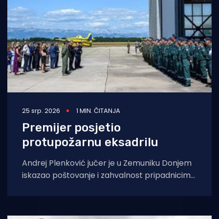
25 srp. 2026
1 MIN. ČITANJA
Premijer posjetio
protupožarnu eksadrilu
Andrej Plenković jučer je u Zemuniku Donjem
iskazao poštovanje i zahvalnost pripadnicima
855. protupožarne eskadrile Hrvatskog
ratnog zrakoplovstva, kazavši da