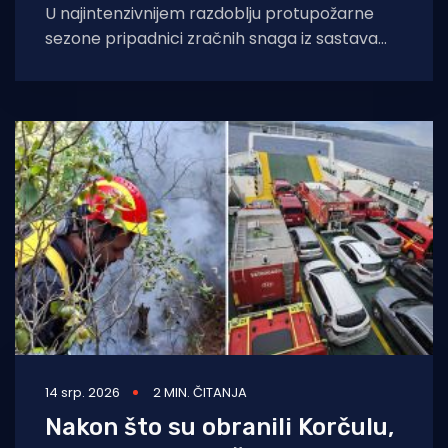
U najintenzivnijem razdoblju protupožarne
sezone pripadnici zračnih snaga iz sastava
Protupožarnih namjenski organiziranih snaga
do sada su bili angažirani u
14 srp. 2026
2 MIN. ČITANJA
Nakon što su obranili Korčulu,