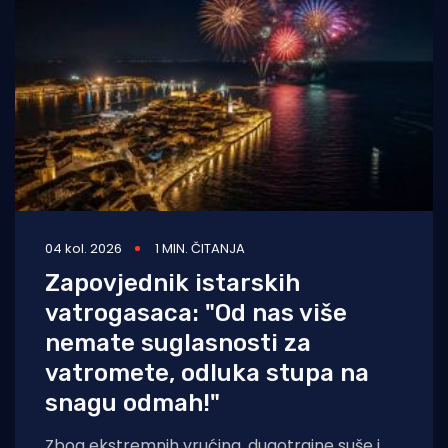
Turizam i nautika
Pomorstvo
Ribolov
Ekologija
Tradicija i kultura
04 kol. 2026
1 MIN. ČITANJA
Zapovjednik istarskih
vatrogasaca: "Od nas više
nemate suglasnosti za
vatromete, odluka stupa na
snagu odmah!"
Zbog ekstremnih vrućina, dugotrajne suše i