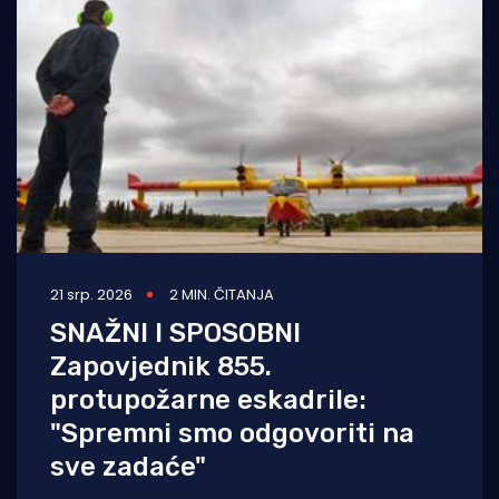
21 srp. 2026
2 MIN. ČITANJA
SNAŽNI I SPOSOBNI
Zapovjednik 855.
protupožarne eskadrile:
"Spremni smo odgovoriti na
sve zadaće"