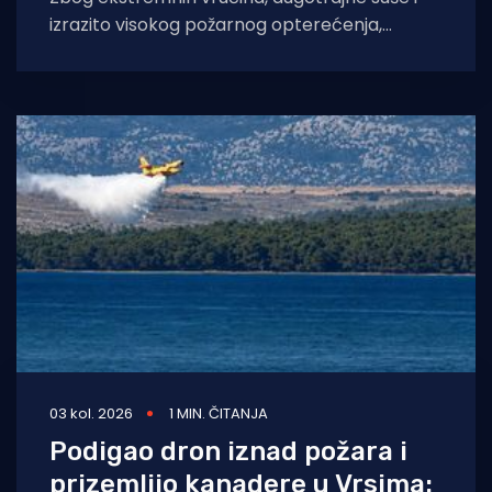
izrazito visokog požarnog opterećenja,
Vatrogasna zajednica Istarske županije
donijela je izvanrednu zapovijed kojom se
03 kol. 2026
1 MIN. ČITANJA
Podigao dron iznad požara i
prizemljio kanadere u Vrsima: