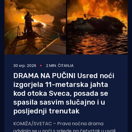
30 srp. 2026
2 MIN. ČITANJA
DRAMA NA PUČINI Usred noći
izgorjela 11-metarska jahta
kod otoka Sveca, posada se
spasila sasvim slučajno i u
posljednji trenutak
KOMIŽA/SVETAC – Prava noćna drama
odvijala se u noći s srijede na četvrtak u uvali