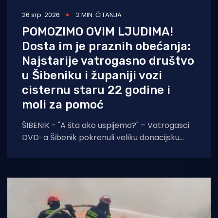
26 srp. 2026
2 MIN. ČITANJA
POMOZIMO OVIM LJUDIMA!
Dosta im je praznih obećanja:
Najstarije vatrogasno društvo
u Šibeniku i županiji vozi
cisternu staru 22 godine i
moli za pomoć
ŠIBENIK - "A šta ako uspijemo?" – Vatrogasci
DVD-a Šibenik pokrenuli veliku donacijsku
akciju za nabavku novog vatrogasnog
kamiona