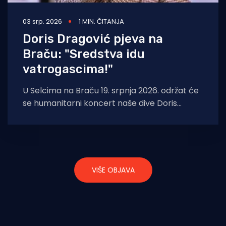
03 srp. 2026
1 MIN. ČITANJA
Doris Dragović pjeva na
Braču: "Sredstva idu
vatrogascima!"
U Selcima na Braču 19. srpnja 2026. održat će
se humanitarni koncert naše dive Doris
Dragović i to s jednim
VIŠE OBJAVA