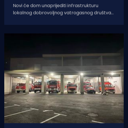
Novi će dom unaprijediti infrastrukturu
lokalnog dobrovoljnog vatrogasnog društva
(DVD). Projekt uključuje zgradu DVD-a, toranj
za obuku vatrogasaca i