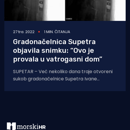
27 tra. 2022
1 MIN. ČITANJA
Gradonačelnica Supetra
objavila snimku: “Ovo je
provala u vatrogasni dom”
SUPETAR – Već nekoliko dana traje otvoreni
sukob gradonačelnice Supetra Ivane
Marković s lokalnim hotelom Svpetrvs oko
zemljišta. Vlasnik hotela tvrdi