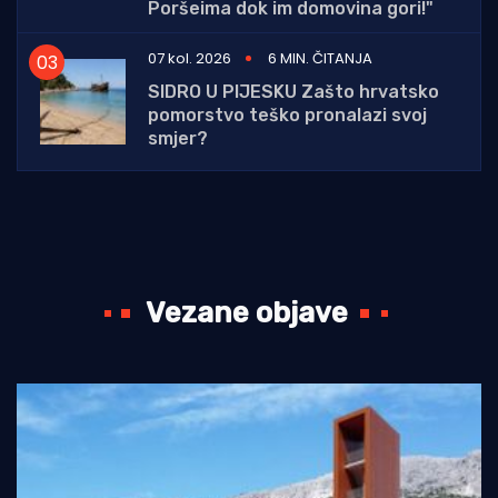
Poršeima dok im domovina gori!"
07 kol. 2026
6 MIN. ČITANJA
SIDRO U PIJESKU Zašto hrvatsko
pomorstvo teško pronalazi svoj
smjer?
Vezane objave