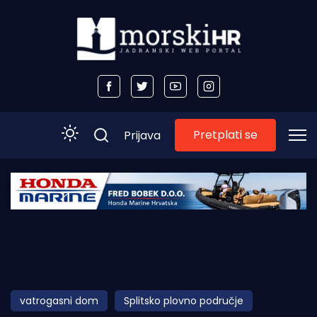
Pretplati se
Prijava
Početna
Morski plus
Morski TV
Obala
vatrogasni dom
Splitsko plovno područje
Otoci