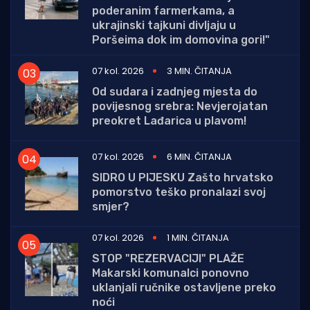
poderanim farmerkama, a
ukrajinski tajkuni divljaju u
Poršeima dok im domovina gori!"
07 kol. 2026
3 MIN. ČITANJA
Od sudara i zadnjeg mjesta do
povijesnog srebra: Nevjerojatan
preokret Lađarica u plavom!
07 kol. 2026
6 MIN. ČITANJA
SIDRO U PIJESKU Zašto hrvatsko
pomorstvo teško pronalazi svoj
smjer?
07 kol. 2026
1 MIN. ČITANJA
STOP "REZERVACIJI" PLAŽE
Makarski komunalci ponovno
uklanjali ručnike ostavljene preko
noći