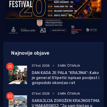
Najnovije objave
07 kol. 2026
3 MIN. ČITANJA
DAN KADA JE PALA "KRAJINA": Kako
je general Stipetić ispisao povijest i
gospodski okončao rat
07 kol. 2026
2 MIN. ČITANJA
SARAJLIJA ZGROŽEN KRAJNOSTIMA
U MAKARSKOJ: "Ja sam bježao u