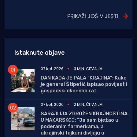
PRIKAŽI JOŠ VIJESTI
Istaknute objave
07 kol. 2026
3 MIN. ČITANJA
DAN KADA JE PALA "KRAJINA": Kako
je general Stipetić ispisao povijest i
gospodski okončao rat
07 kol. 2026
2 MIN. ČITANJA
SARAJLIJA ZGROŽEN KRAJNOSTIMA
U MAKARSKOJ: "Ja sam bježao u
poderanim farmerkama, a
ukrajinski tajkuni divljaju u