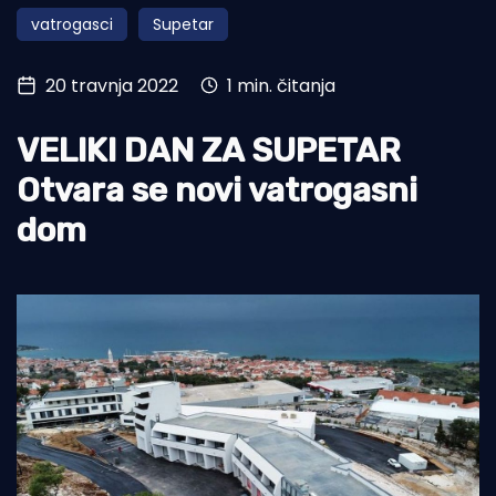
vatrogasci
Supetar
Turizam i nautika
Pomorstvo
20 travnja 2022
1 min. čitanja
Ribolov
VELIKI DAN ZA SUPETAR
Ekologija
Otvara se novi vatrogasni
Tradicija i kultura
dom