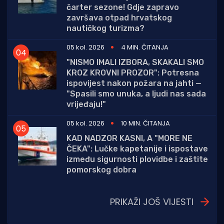
čarter sezone! Gdje zapravo
završava otpad hrvatskog
nautičkog turizma?
05 kol. 2026
4 MIN. ČITANJA
"NISMO IMALI IZBORA, SKAKALI SMO
KROZ KROVNI PROZOR": Potresna
ispovijest nakon požara na jahti —
"Spasili smo unuka, a ljudi nas sada
vrijeđaju!"
05 kol. 2026
10 MIN. ČITANJA
KAD NADZOR KASNI, A "MORE NE
ČEKA": Lučke kapetanije i ispostave
između sigurnosti plovidbe i zaštite
pomorskog dobra
PRIKAŽI JOŠ VIJESTI