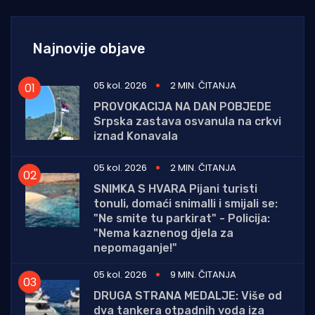
Najnovije objave
05 kol. 2026
2 MIN. ČITANJA
PROVOKACIJA NA DAN POBJEDE
Srpska zastava osvanula na crkvi
iznad Konavala
05 kol. 2026
2 MIN. ČITANJA
SNIMKA S HVARA Pijani turisti
tonuli, domaći snimalli i smijali se:
"Ne smite tu parkirat" - Policija:
"Nema kaznenog djela za
nepomaganje!"
05 kol. 2026
9 MIN. ČITANJA
DRUGA STRANA MEDALJE: Više od
dva tankera otpadnih voda iza