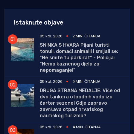
Istaknute objave
05 kol. 2026
2 MIN. ČITANJA
SNIMKA S HVARA Pijani turisti
tonuli, domaći snimalli i smijali se:
"Ne smite tu parkirat" - Policija:
"Nema kaznenog djela za
nepomaganje!"
05 kol. 2026
9 MIN. ČITANJA
DRUGA STRANA MEDALJE: Više od
dva tankera otpadnih voda iza
čarter sezone! Gdje zapravo
završava otpad hrvatskog
nautičkog turizma?
05 kol. 2026
4 MIN. ČITANJA