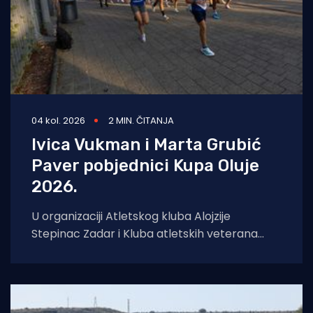
04 kol. 2026
2 MIN. ČITANJA
Ivica Vukman i Marta Grubić
Paver pobjednici Kupa Oluje
2026.
U organizaciji Atletskog kluba Alojzije
Stepinac Zadar i Kluba atletskih veterana
Zadar, u nedjelju je u Športskom centru Višnjik
održana