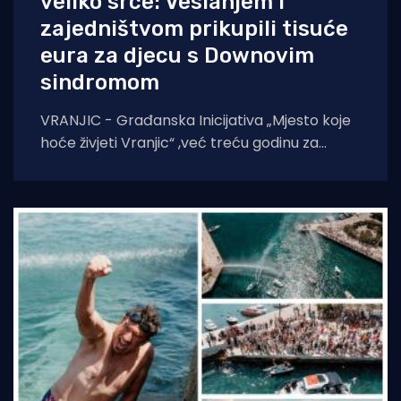
veliko srce: Veslanjem i
zajedništvom prikupili tisuće
eura za djecu s Downovim
sindromom
VRANJIC - Građanska Inicijativa „Mjesto koje
hoće živjeti Vranjic“ ,već treću godinu za
redom, organizirala je druženje i ekološko-
humanitarnu utrku