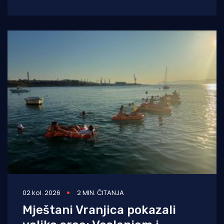
kup Poskok 3, jedinstveno sportsko
natjecanje koje
02 kol. 2026
2 MIN. ČITANJA
Mještani Vranjica pokazali