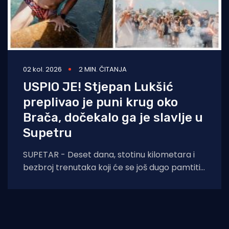
02 kol. 2026
2 MIN. ČITANJA
USPIO JE! Stjepan Lukšić
preplivao je puni krug oko
Brača, dočekalo ga je slavlje u
Supetru
SUPETAR - Deset dana, stotinu kilometara i
bezbroj trenutaka koji će se još dugo pamtiti.
Stjepan Lukšić ostvario je ono što