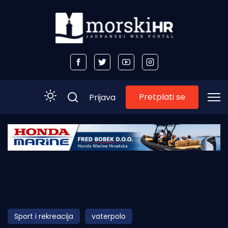
Pretplati se
Prijava
Početna
Morski plus
Morski TV
Obala
Sport i rekreacija
vaterpolo
Otoci