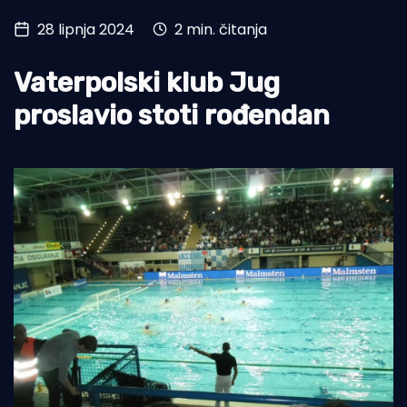
28 lipnja 2024
2 min. čitanja
Turizam i nautika
Pomorstvo
Vaterpolski klub Jug
Ribolov
proslavio stoti rođendan
Ekologija
Tradicija i kultura