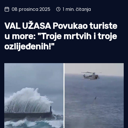
08 prosinca 2025
1 min. čitanja
Turizam i nautika
Pomorstvo
VAL UŽASA Povukao turiste
Ribolov
u more: "Troje mrtvih i troje
ozlijeđenih!"
Ekologija
Tradicija i kultura