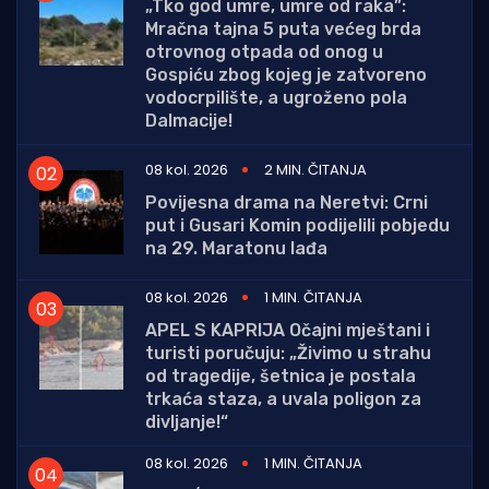
„Tko god umre, umre od raka”:
Mračna tajna 5 puta većeg brda
otrovnog otpada od onog u
Gospiću zbog kojeg je zatvoreno
vodocrpilište, a ugroženo pola
Dalmacije!
08 kol. 2026
2 MIN. ČITANJA
Povijesna drama na Neretvi: Crni
put i Gusari Komin podijelili pobjedu
na 29. Maratonu lađa
08 kol. 2026
1 MIN. ČITANJA
APEL S KAPRIJA Očajni mještani i
turisti poručuju: „Živimo u strahu
od tragedije, šetnica je postala
trkaća staza, a uvala poligon za
divljanje!“
08 kol. 2026
1 MIN. ČITANJA