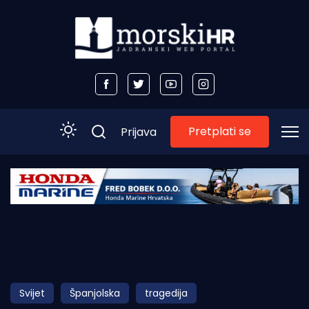
Pretplati se
Prijava
Početna
Morski plus
Morski TV
Obala
Svijet
Španjolska
tragedija
Otoci