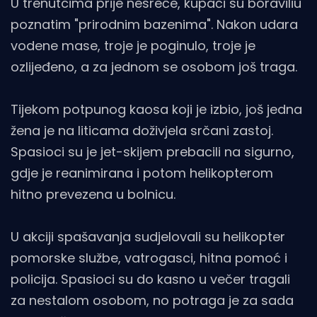
U trenutcima prije nesreće, kupači su boraviliu
poznatim "prirodnim bazenima". Nakon udara
vodene mase, troje je poginulo, troje je
ozlijeđeno, a za jednom se osobom još traga.
Tijekom potpunog kaosa koji je izbio, još jedna
žena je na liticama doživjela srčani zastoj.
Spasioci su je jet-skijem prebacili na sigurno,
gdje je reanimirana i potom helikopterom
hitno prevezena u bolnicu.
U akciji spašavanja sudjelovali su helikopter
pomorske službe, vatrogasci, hitna pomoć i
policija. Spasioci su do kasno u večer tragali
za nestalom osobom, no potraga je za sada