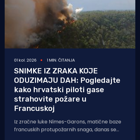
01 kol. 2026
1 MIN. ČITANJA
SNIMKE IZ ZRAKA KOJE
ODUZIMAJU DAH: Pogledajte
kako hrvatski piloti gase
strahovite požare u
Francuskoj
Iz zračne luke Nîmes-Garons, matične baze
francuskih protupožarnih snaga, danas se
javio kapetan hrvatske posade Canadaira