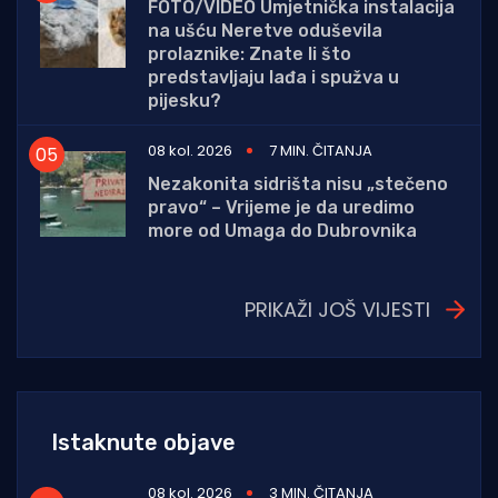
FOTO/VIDEO Umjetnička instalacija
na ušću Neretve oduševila
prolaznike: Znate li što
predstavljaju lađa i spužva u
pijesku?
08 kol. 2026
7 MIN. ČITANJA
Nezakonita sidrišta nisu „stečeno
pravo“ – Vrijeme je da uredimo
more od Umaga do Dubrovnika
PRIKAŽI JOŠ VIJESTI
Istaknute objave
08 kol. 2026
3 MIN. ČITANJA