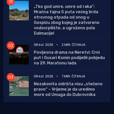
„Tko god umre, umre od raka”:
Mračna tajna 5 puta većeg brda
otrovnog otpada od onog u
Gospiću zbog kojeg je zatvoreno
vodocrpilište, a ugroženo pola
Dalmacije!
08 kol. 2026
2 MIN. ČITANJA
Povijesna drama na Neretvi: Crni
put i Gusari Komin podijelili pobjedu
na 29. Maratonu lađa
08 kol. 2026
7 MIN. ČITANJA
Nezakonita sidrišta nisu „stečeno
pravo“ – Vrijeme je da uredimo
more od Umaga do Dubrovnika