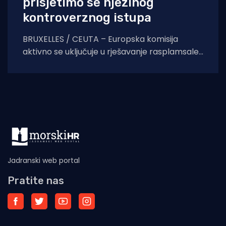
prisjetimo se njezinog
kontroverznog istupa
BRUXELLES / CEUTA – Europska komisija
aktivno se uključuje u rješavanje rasplamsale
migracijske krize u španjolskoj enklavi Ceuti.
Odlukom predsjednice EK Ursule
Jadranski web portal
Pratite nas