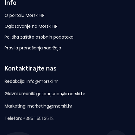
Info
O portalu Morski.HR
Oglašavanje na Morski.HR
Politika zaštite osobnih podataka
Pravila prenošenja sadržaja
Kontaktirajte nas
Redakcija:
info@morski.hr
Glavni urednik:
gasparjurica@morski.hr
Marketing:
marketing@morski.hr
Telefon:
+385 1 551 35 12