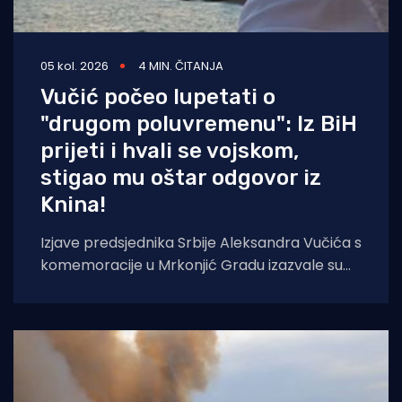
05 kol. 2026
4 MIN. ČITANJA
Vučić počeo lupetati o
"drugom poluvremenu": Iz BiH
prijeti i hvali se vojskom,
stigao mu oštar odgovor iz
Knina!
Izjave predsjednika Srbije Aleksandra Vučića s
komemoracije u Mrkonjić Gradu izazvale su
val reakcija u hrvatskom političkom vrhu.
Vučić je