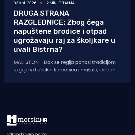
03 kol. 2026
2 MIN. ČITANJA
DRUGA STRANA
RAZGLEDNICE: Zbog čega
napuštene brodice i otpad
ugrožavaju raj za školjkare u
uvali Bistrna?
MALI STON - Dok se regija ponosi tradicijom
uzgoja vrhunskih kamenica i mušula, idiličan
krajolik u blizini Mosta hrvatskih branitelja
narušavaju
Jadranski web portal