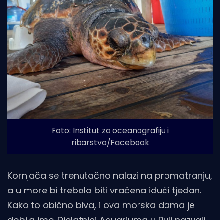
Foto: Institut za oceanografiju i
ribarstvo/Facebook
Kornjača se trenutačno nalazi na promatranju,
a u more bi trebala biti vraćena idući tjedan.
Kako to obično biva, i ova morska dama je
dobila ime. Djelatnici Aquariuma u Puli nazvali