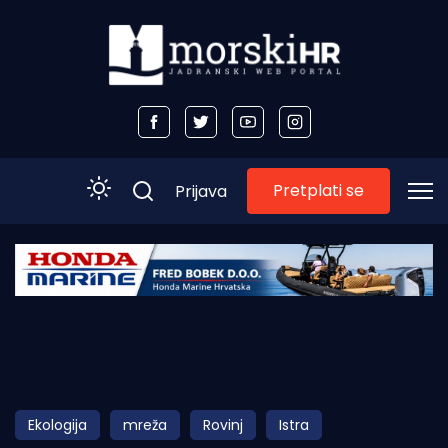
Pretplati se
Prijava
Početna
Morski plus
Morski TV
Obala
Ekologija
mreža
Rovinj
Istra
Otoci