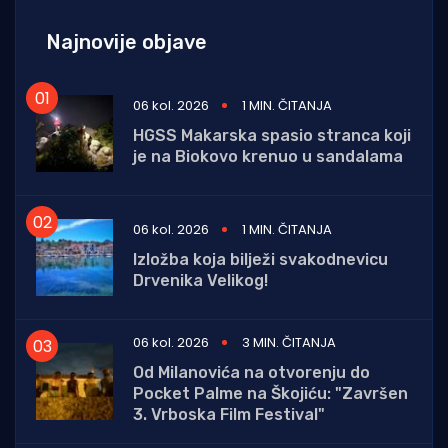
Najnovije objave
06 kol. 2026
1 MIN. ČITANJA
HGSS Makarska spasio stranca koji
je na Biokovo krenuo u sandalama
06 kol. 2026
1 MIN. ČITANJA
Izložba koja bilježi svakodnevicu
Drvenika Velikog!
06 kol. 2026
3 MIN. ČITANJA
Od Milanovića na otvorenju do
Pocket Palme na Škojiću: "Završen
3. Vrboska Film Festival"