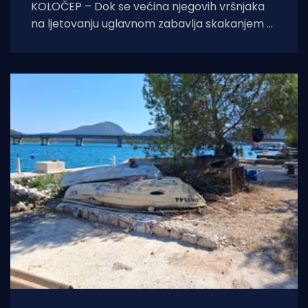
KOLOČEP – Dok se većina njegovih vršnjaka
na ljetovanju uglavnom zabavlja skakanjem u
more i uživanjem u sladoledu, osmogodišnji
dječak Finn