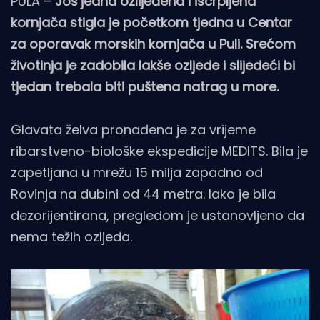
PULA –
Još jedna ozlijeđena i iscrpljena
kornjača stigla je početkom tjedna u Centar
za oporavak morskih kornjača u Puli. Srećom
životinja je zadobila lakše ozljede i slijedeći bi
tjedan trebala biti puštena natrag u more.
Glavata želva pronađena je za vrijeme
ribarstveno-biološke ekspedicije MEDITS. Bila je
zapetljana u mrežu 15 milja zapadno od
Rovinja na dubini od 44 metra. Iako je bila
dezorijentirana, pregledom je ustanovljeno da
nema težih ozljeda.