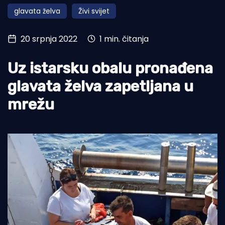
glavata želva
Živi svijet
Turizam i nautika
Pomorstvo
20 srpnja 2022
1 min. čitanja
Ribolov
Uz istarsku obalu pronađena
Ekologija
glavata želva zapetljana u
Tradicija i kultura
mrežu