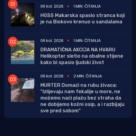
06 kol. 2026
1 MIN. ČITANJA
HGSS Makarska spasio stranca koji
je na Biokovo krenuo u sandalama
06 kol. 2026
1 MIN. ČITANJA
DRAMATIČNA AKCIJA NA HVARU
Helikopter sletio na obalne stijene
kako bi spasio ljudski život
06 kol. 2026
2 MIN. ČITANJA
MURTER Domaći na rubu živaca:
"Izlijevaju nam fekalije u more, ne
možemo naći plažu bez straha da
ne dobijemo kožni osip, a i razbijaju
sve pred sobom"