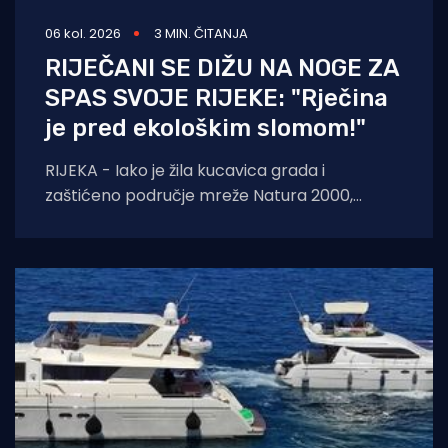
06 kol. 2026
3 MIN. ČITANJA
RIJEČANI SE DIŽU NA NOGE ZA
SPAS SVOJE RIJEKE: "Rječina
je pred ekološkim slomom!"
RIJEKA - Iako je žila kucavica grada i
zaštićeno područje mreže Natura 2000,
Rječina se sustavno uništava i pretvara u
odvodni