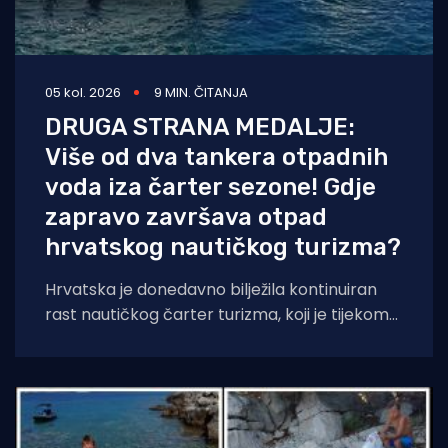
05 kol. 2026
9 MIN. ČITANJA
DRUGA STRANA MEDALJE:
Više od dva tankera otpadnih
voda iza čarter sezone! Gdje
zapravo završava otpad
hrvatskog nautičkog turizma?
Hrvatska je donedavno bilježila kontinuiran
rast nautičkog čarter turizma, koji je tijekom
2025. godine (siječanj–studeni) prema
podacima Ministarstva pomorstva,