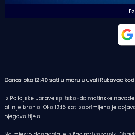
Fo
Danas oko 12:40 sati u moru u uvali Rukavac kod
Iz Policijske uprave splitsko-dalmatinske navode
ali nije izronio. Oko 12:15 sati zaprimljena je do
njegovo tijelo.
Na mjesto događaja je izišao mrtvozornik. Obavit ć