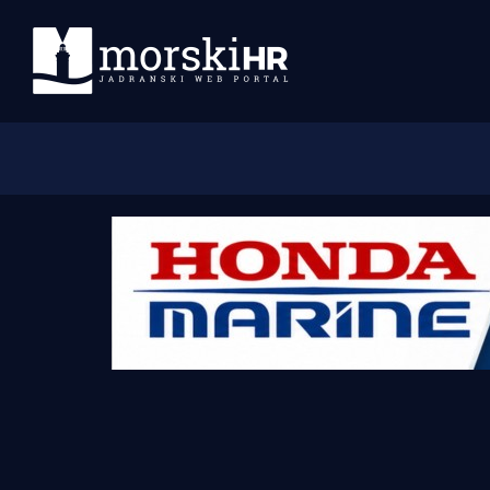
Početna
Morski plus
Morski TV
Obala
Otoci
Turizam i nautika