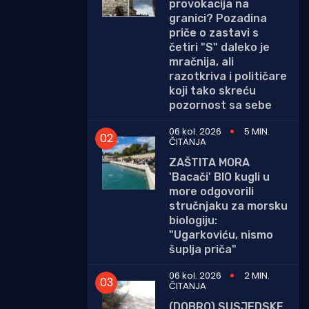
provokacija na
granici? Pozadina
priče o zastavi s
četiri "S" daleko je
mračnija, ali
razotkriva i političare
koji tako skreću
pozornost sa sebe
06 kol. 2026
5 MIN.
ČITANJA
ZAŠTITA MORA
'Bacači' BIO kugli u
more odgovorili
stručnjaku za morsku
biologiju:
"Ugarkoviću, nismo
šuplja priča"
06 kol. 2026
2 MIN.
ČITANJA
(DOBRO) SUSJEDSKE