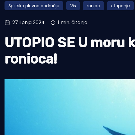
Splitsko plovno područje
Vis
ronioc
utapanje
Pomorstvo
Ribolov
27 lipnja 2024
1 min. čitanja
Ekologija
UTOPIO SE U moru ko
Tradicija i kultura
ronioca!