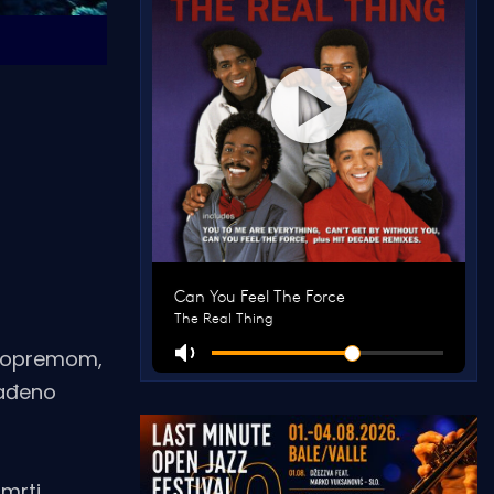
om opremom,
nađeno
smrti.