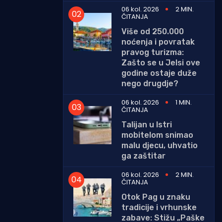
06 kol. 2026
2 MIN.
ČITANJA
Više od 250.000
noćenja i povratak
pravog turizma:
Zašto se u Jelsi ove
godine ostaje duže
nego drugdje?
06 kol. 2026
1 MIN.
ČITANJA
Talijan u Istri
mobitelom snimao
malu djecu, uhvatio
ga zaštitar
06 kol. 2026
2 MIN.
ČITANJA
Otok Pag u znaku
tradicije i vrhunske
zabave: Stižu „Paške