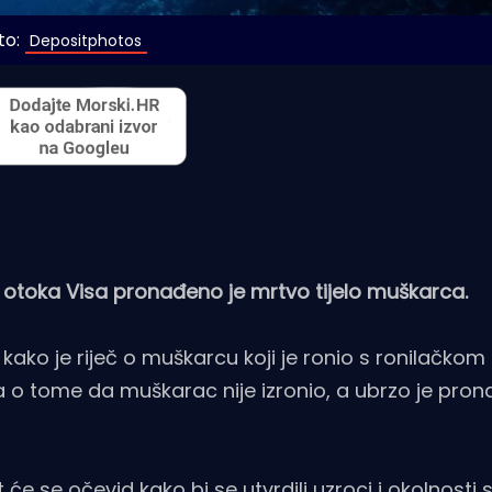
to:
 Depositphotos
 otoka Visa pronađeno je mrtvo tijelo muškarca.
 kako je riječ o muškarcu koji je ronio s ronilačk
java o tome da muškarac nije izronio, a ubrzo je pro
e se očevid kako bi se utvrdili uzroci i okolnosti 