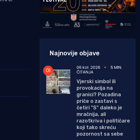
Najnovije objave
06 kol. 2026
5 MIN.
ČITANJA
Vjerski simbol ili
provokacija na
granici? Pozadina
priče o zastavi s
četiri "S" daleko je
mračnija, ali
razotkriva i političare
koji tako skreću
pozornost sa sebe