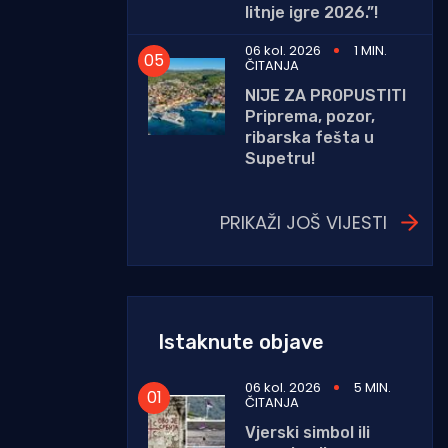
litnje igre 2026.”!
06 kol. 2026
1 MIN.
ČITANJA
NIJE ZA PROPUSTITI
Priprema, pozor,
ribarska fešta u
Supetru!
PRIKAŽI JOŠ VIJESTI
Istaknute objave
06 kol. 2026
5 MIN.
ČITANJA
Vjerski simbol ili