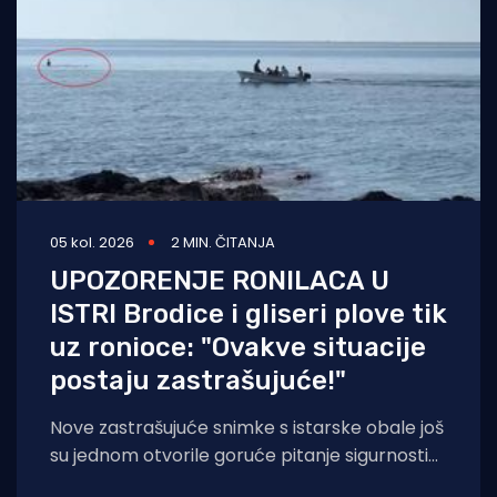
05 kol. 2026
2 MIN. ČITANJA
UPOZORENJE RONILACA U
ISTRI Brodice i gliseri plove tik
uz ronioce: "Ovakve situacije
postaju zastrašujuće!"
Nove zastrašujuće snimke s istarske obale još
su jednom otvorile goruće pitanje sigurnosti
na moru tijekom ljetnih mjeseci. Naime, duž