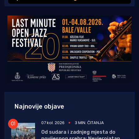
Najnovije objave
07 kol. 2026
3 MIN. ČITANJA
Od sudara i zadnjeg mjesta do
povijesnog srebra: Nevjerojatan