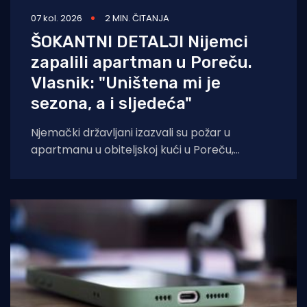
07 kol. 2026
2 MIN. ČITANJA
ŠOKANTNI DETALJI Nijemci
zapalili apartman u Poreču.
Vlasnik: "Uništena mi je
sezona, a i sljedeća"
Njemački državljani izazvali su požar u
apartmanu u obiteljskoj kući u Poreču,
pokazao je policijski očevid. U vatri je uništen