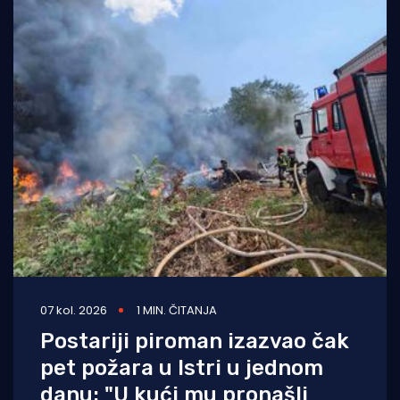
07 kol. 2026
1 MIN. ČITANJA
Postariji piroman izazvao čak
pet požara u Istri u jednom
danu: "U kući mu pronašli