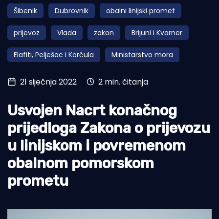
Šibenik
Dubrovnik
obalni linijski promet
Turizam i nautika
prijevoz
Vlada
zakon
Brijuni i Kvarner
Pomorstvo
Elafiti, Pelješac i Korčula
Ministarstvo mora
Ribolov
Ekologija
21 siječnja 2022
2 min. čitanja
Tradicija i kultura
Usvojen Nacrt konačnog
prijedloga Zakona o prijevozu
u linijskom i povremenom
obalnom pomorskom
prometu