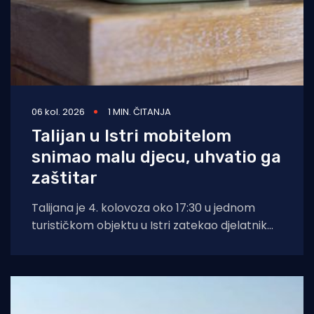
06 kol. 2026
1 MIN. ČITANJA
Talijan u Istri mobitelom
snimao malu djecu, uhvatio ga
zaštitar
Talijana je 4. kolovoza oko 17:30 u jednom
turističkom objektu u Istri zatekao djelatnik
zaštitarske tvrtke dok je mobitelom