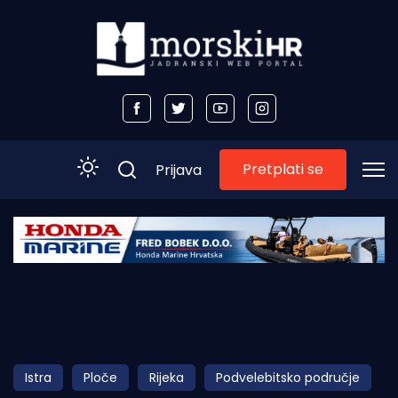
Pretplati se
Prijava
Početna
Morski plus
Morski TV
Obala
Istra
Ploče
Rijeka
Podvelebitsko područje
Otoci