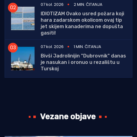
07 kol. 2026
2 MIN. ČITANJA
IDIOTIZAM Ovako usred požara koji
hara zadarskom okolicom ovaj tip
jet skijem kanaderima ne dopušta
gasiti!
07 kol. 2026
1 MIN. ČITANJA
Bivši Jadrolinijin "Dubrovnik" danas
je nasukan i oronuo u rezalištu u
Turskoj
Vezane objave