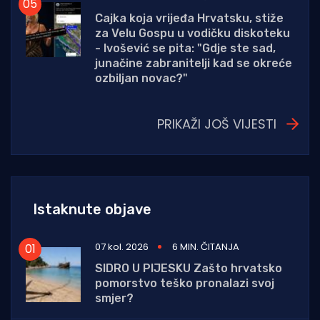
Cajka koja vrijeđa Hrvatsku, stiže
za Velu Gospu u vodičku diskoteku
- Ivošević se pita: "Gdje ste sad,
junačine zabranitelji kad se okreće
ozbiljan novac?"
PRIKAŽI JOŠ VIJESTI
Istaknute objave
07 kol. 2026
6 MIN. ČITANJA
SIDRO U PIJESKU Zašto hrvatsko
pomorstvo teško pronalazi svoj
smjer?