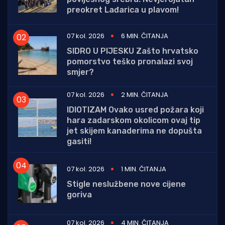
preokret Lađarica u plavom!
07 kol. 2026
6 MIN. ČITANJA
SIDRO U PIJESKU Zašto hrvatsko
pomorstvo teško pronalazi svoj
smjer?
07 kol. 2026
2 MIN. ČITANJA
IDIOTIZAM Ovako usred požara koji
hara zadarskom okolicom ovaj tip
jet skijem kanaderima ne dopušta
gasiti!
07 kol. 2026
1 MIN. ČITANJA
Stigle neslužbene nove cijene
goriva
07 kol. 2026
4 MIN. ČITANJA