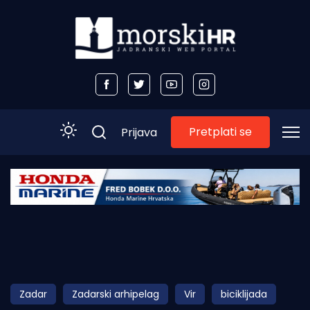
Pretplati se
Prijava
Početna
Morski plus
Morski TV
Obala
Zadar
Zadarski arhipelag
Vir
biciklijada
Otoci