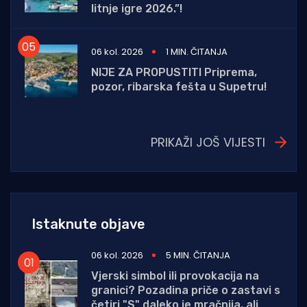
litnje igre 2026.”!
06 kol. 2026
1 MIN. ČITANJA
NIJE ZA PROPUSTITI Priprema,
pozor, ribarska fešta u Supetru!
PRIKAŽI JOŠ VIJESTI
Istaknute objave
06 kol. 2026
5 MIN. ČITANJA
Vjerski simbol ili provokacija na
granici? Pozadina priče o zastavi s
četiri "S" daleko je mračnija, ali