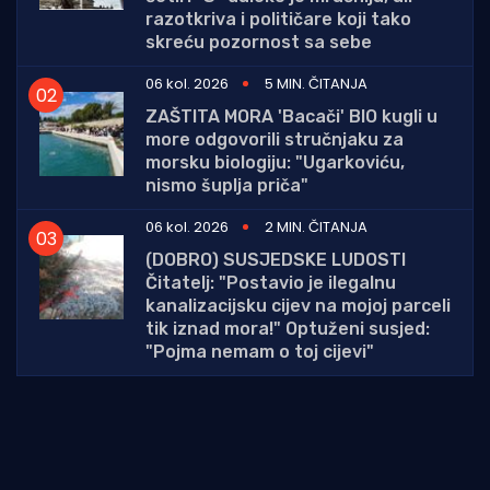
razotkriva i političare koji tako
skreću pozornost sa sebe
06 kol. 2026
5 MIN. ČITANJA
ZAŠTITA MORA 'Bacači' BIO kugli u
more odgovorili stručnjaku za
morsku biologiju: "Ugarkoviću,
nismo šuplja priča"
06 kol. 2026
2 MIN. ČITANJA
(DOBRO) SUSJEDSKE LUDOSTI
Čitatelj: "Postavio je ilegalnu
kanalizacijsku cijev na mojoj parceli
tik iznad mora!" Optuženi susjed:
"Pojma nemam o toj cijevi"