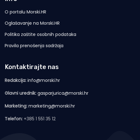
O portalu Morski.HR
Oglašavanje na Morski.HR
Politika zaštite osobnih podataka
Pravila prenošenja sadržaja
Kontaktirajte nas
Redakcija:
info@morski.hr
Glavni urednik:
gasparjurica@morski.hr
Marketing:
marketing@morski.hr
Telefon:
+385 1 551 35 12