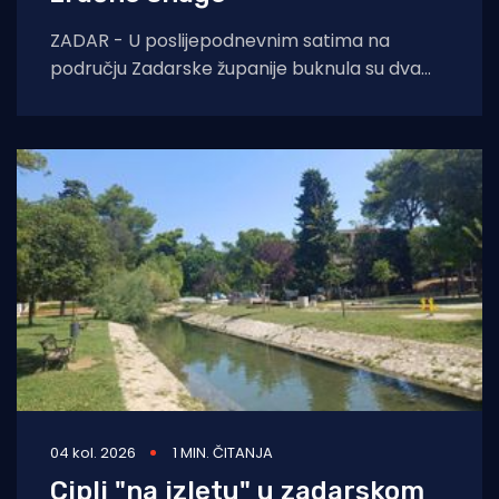
ZADAR - U poslijepodnevnim satima na
području Zadarske županije buknula su dva
požara otvorenog prostora. Oko 14 sati došlo
je do
04 kol. 2026
1 MIN. ČITANJA
Cipli "na izletu" u zadarskom