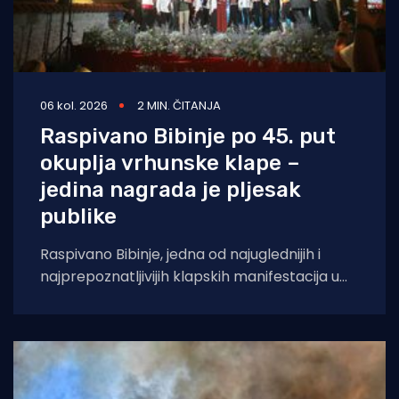
06 kol. 2026
2 MIN. ČITANJA
Raspivano Bibinje po 45. put
okuplja vrhunske klape –
jedina nagrada je pljesak
publike
Raspivano Bibinje, jedna od najuglednijih i
najprepoznatljivijih klapskih manifestacija u
Hrvatskoj, ove će godine doživjeti svoje 45.
izdanje. U subotu,