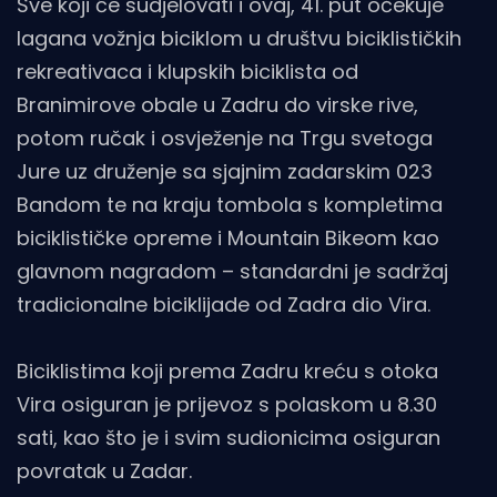
Sve koji će sudjelovati i ovaj, 41. put očekuje
lagana vožnja biciklom u društvu biciklističkih
rekreativaca i klupskih biciklista od
Branimirove obale u Zadru do virske rive,
potom ručak i osvježenje na Trgu svetoga
Jure uz druženje sa sjajnim zadarskim 023
Bandom te na kraju tombola s kompletima
biciklističke opreme i Mountain Bikeom kao
glavnom nagradom – standardni je sadržaj
tradicionalne biciklijade od Zadra dio Vira.
Biciklistima koji prema Zadru kreću s otoka
Vira osiguran je prijevoz s polaskom u 8.30
sati, kao što je i svim sudionicima osiguran
povratak u Zadar.