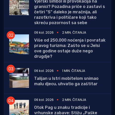
Vjerski simbol ili provokacija na
granici? Pozadina priče o zastavi s
četiri "S" daleko je mračnija, ali
razotkriva i političare koji tako
skreću pozornost sa sebe
06 kol. 2026
2 MIN. ČITANJA
Više od 250.000 noćenja i povratak
pravog turizma: Zašto se u Jelsi
ove godine ostaje duže nego
drugdje?
06 kol. 2026
1 MIN. ČITANJA
Talijan u Istri mobitelom snimao
malu djecu, uhvatio ga zaštitar
06 kol. 2026
2 MIN. ČITANJA
Otok Pag u znaku tradicije i
vrhunske zabave: Stižu „Paške