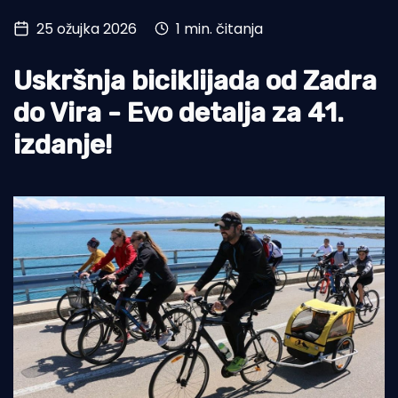
25 ožujka 2026
1 min. čitanja
Turizam i nautika
Pomorstvo
Uskršnja biciklijada od Zadra
Ribolov
do Vira - Evo detalja za 41.
izdanje!
Ekologija
Tradicija i kultura