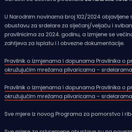
U Narodnim novinama broj 102/2024 objavljene s
obustavu za srdelare za siječanj/veljaču i sviban
pravilnicima za 2024. godinu, a izmjene se veći
zahtjeva za isplatu i i obvezne dokumentacije.
Pravilnik o izmjenama i dopunama Pravilnika o pro
okružujućim mrežama plivaricama – srdelarama z
Pravilnik o izmjenama i dopunama Pravilnika o pr
okružujućim mrežama plivaricama – srdelarama 
Sve mjere iz novog Programa za pomorstvo i ri
Sve mjere za privremene obustave su na povez