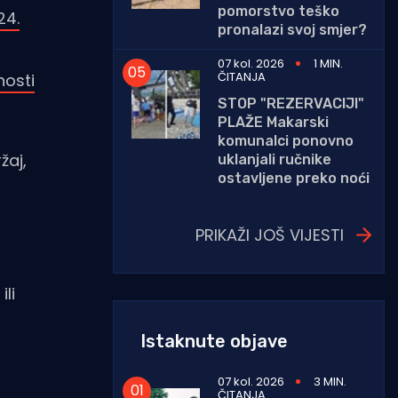
pomorstvo teško
24.
pronalazi svoj smjer?
07 kol. 2026
1 MIN.
ČITANJA
nosti
STOP "REZERVACIJI"
PLAŽE Makarski
komunalci ponovno
žaj,
uklanjali ručnike
ostavljene preko noći
PRIKAŽI JOŠ VIJESTI
ili
Istaknute objave
07 kol. 2026
3 MIN.
ČITANJA