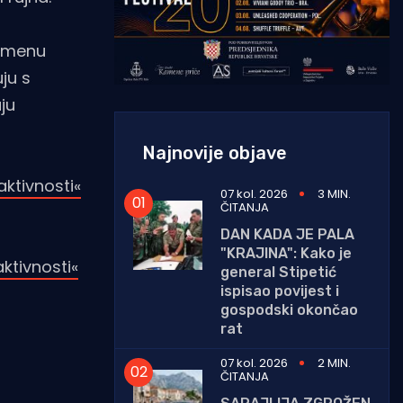
remenu
ju s
ju
Najnovije objave
aktivnosti«
07 kol. 2026
3 MIN.
ČITANJA
DAN KADA JE PALA
"KRAJINA": Kako je
ktivnosti«
general Stipetić
ispisao povijest i
gospodski okončao
rat
07 kol. 2026
2 MIN.
ČITANJA