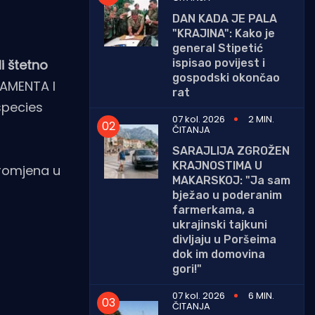
DAN KADA JE PALA
"KRAJINA": Kako je
general Stipetić
ispisao povijest i
i štetno
gospodski okončao
AMENTA I
rat
 species
07 kol. 2026
2 MIN.
ČITANJA
SARAJLIJA ZGROŽEN
KRAJNOSTIMA U
promjena u
MAKARSKOJ: "Ja sam
bježao u poderanim
farmerkama, a
ukrajinski tajkuni
divljaju u Poršeima
dok im domovina
gori!"
07 kol. 2026
6 MIN.
ČITANJA