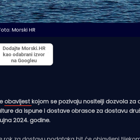
Foto: Morski HR
je
obavijest
kojom se pozivaju nositelji dozvola za 
kulture da ispune i dostave obrasce za dostavu dr
ujna 2024. godine.
e rok za dostavu podataka bit će objavljeni tijekom