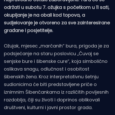
održati u subotu 7. ožujka s početkom u 11 sati,
okupljanje je na obali kod topova, a
sudjelovanje je otvoreno za sve zainteresirane
građane i posjetitelje.
Ožujak, mjesec „marčanih“ bura, prigoda je za
podsjećanje na staru poslovicu „Čuvaj se
senjske bure i šibenske cure“, koja simbolično
oslikava snagu, odlučnost i osobitost
šibenskih žena. Kroz interpretativnu šetnju
sudionicima će biti predstavljene priče o
iznimnim Šibenčankama iz različitih povijesnih
razdoblja, čiji su životi i doprinos oblikovali
društveni, kulturni i javni prostor grada.