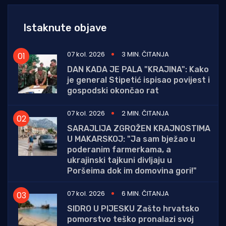
Istaknute objave
07 kol. 2026
3 MIN. ČITANJA
DAN KADA JE PALA "KRAJINA": Kako
je general Stipetić ispisao povijest i
gospodski okončao rat
07 kol. 2026
2 MIN. ČITANJA
SARAJLIJA ZGROŽEN KRAJNOSTIMA
U MAKARSKOJ: "Ja sam bježao u
poderanim farmerkama, a
ukrajinski tajkuni divljaju u
Poršeima dok im domovina gori!"
07 kol. 2026
6 MIN. ČITANJA
SIDRO U PIJESKU Zašto hrvatsko
pomorstvo teško pronalazi svoj