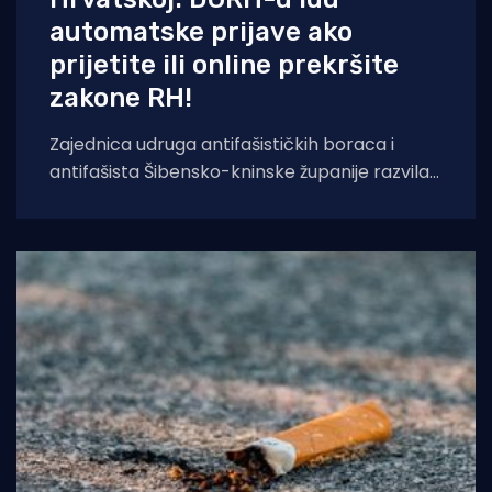
automatske prijave ako
prijetite ili online prekršite
zakone RH!
Zajednica udruga antifašističkih boraca i
antifašista Šibensko-kninske županije razvila
je sustav temeljen na umjetnoj inteligenciji koji
će kontinuirano pratiti,