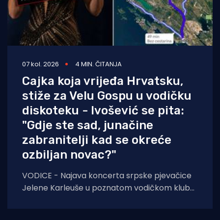
07 kol. 2026
4 MIN. ČITANJA
Cajka koja vrijeđa Hrvatsku,
stiže za Velu Gospu u vodičku
diskoteku - Ivošević se pita:
"Gdje ste sad, junačine
zabranitelji kad se okreće
ozbiljan novac?"
VODICE - Najava koncerta srpske pjevačice
Jelene Karleuše u poznatom vodičkom klubu
"Hacienda" podigla je veliku prašinu na
domaćoj