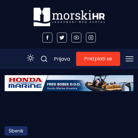
Pretplati se
Prijava
Početna
Morski plus
Morski TV
Obala
Šibenik
Otoci