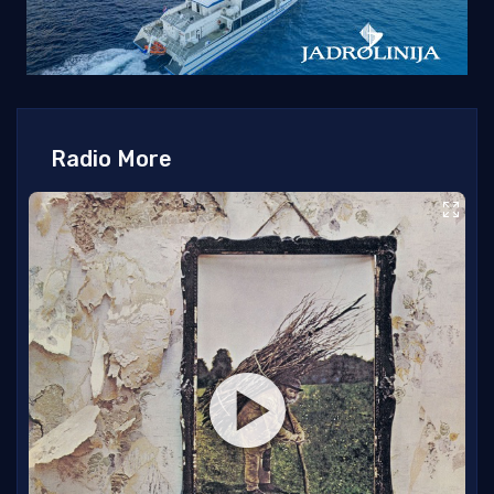
Radio More