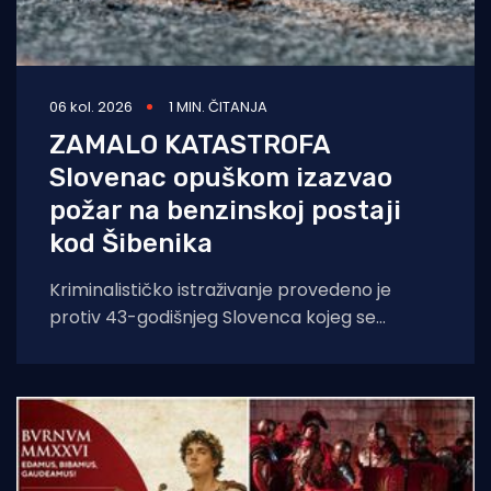
06 kol. 2026
1 MIN. ČITANJA
ZAMALO KATASTROFA
Slovenac opuškom izazvao
požar na benzinskoj postaji
kod Šibenika
Kriminalističko istraživanje provedeno je
protiv 43-godišnjeg Slovenca kojeg se
sumnjiči da je opuškom cigarete izazvao
požar. Incident se dogodio