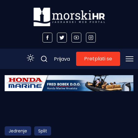
Pretplati se
Prijava
Početna
Morski plus
Morski TV
Obala
Jedrenje
Split
Otoci