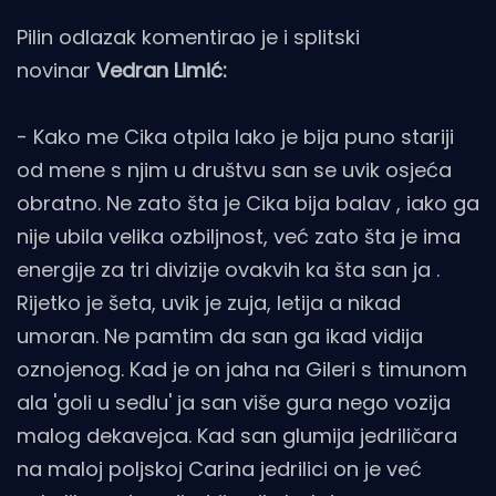
Pilin odlazak komentirao je i splitski
novinar
Vedran Limić:
- Kako me Cika otpila Iako je bija puno stariji
od mene s njim u društvu san se uvik osjeća
obratno. Ne zato šta je Cika bija balav , iako ga
nije ubila velika ozbiljnost, već zato šta je ima
energije za tri divizije ovakvih ka šta san ja .
Rijetko je šeta, uvik je zuja, letija a nikad
umoran. Ne pamtim da san ga ikad vidija
oznojenog. Kad je on jaha na Gileri s timunom
ala 'goli u sedlu' ja san više gura nego vozija
malog dekavejca. Kad san glumija jedriličara
na maloj poljskoj Carina jedrilici on je već