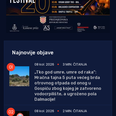
Najnovije objave
08 kol. 2026
3 MIN. ČITANJA
„Tko god umre, umre od raka”:
Mračna tajna 5 puta većeg brda
otrovnog otpada od onog u
Gospiću zbog kojeg je zatvoreno
vodocrpilište, a ugroženo pola
Dalmacije!
08 kol. 2026
2 MIN. ČITANJA