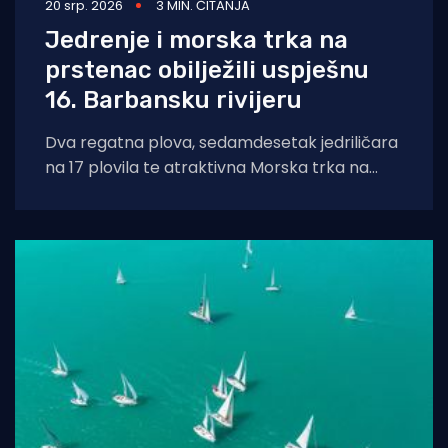
20 srp. 2026
3 MIN. ČITANJA
Jedrenje i morska trka na
prstenac obilježili uspješnu
16. Barbansku rivijeru
Dva regatna plova, sedamdesetak jedriličara
na 17 plovila te atraktivna Morska trka na
prstenac obilježili su uspješno održanu 16.
Barbansku