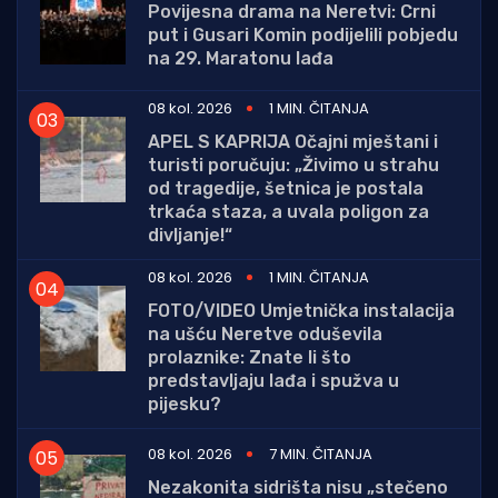
Povijesna drama na Neretvi: Crni
put i Gusari Komin podijelili pobjedu
na 29. Maratonu lađa
08 kol. 2026
1 MIN. ČITANJA
APEL S KAPRIJA Očajni mještani i
turisti poručuju: „Živimo u strahu
od tragedije, šetnica je postala
trkaća staza, a uvala poligon za
divljanje!“
08 kol. 2026
1 MIN. ČITANJA
FOTO/VIDEO Umjetnička instalacija
na ušću Neretve oduševila
prolaznike: Znate li što
predstavljaju lađa i spužva u
pijesku?
08 kol. 2026
7 MIN. ČITANJA
Nezakonita sidrišta nisu „stečeno