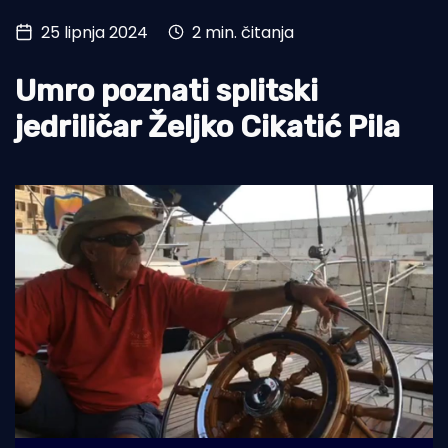
25 lipnja 2024
2 min. čitanja
Turizam i nautika
Pomorstvo
Umro poznati splitski
Ribolov
jedriličar Željko Cikatić Pila
Ekologija
Tradicija i kultura