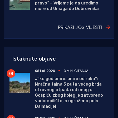
pravo“ – Vrijeme je da uredimo
more od Umaga do Dubrovnika
PRIKAŽI JOŠ VIJESTI
Istaknute objave
08 kol. 2026
3 MIN. ČITANJA
„Tko god umre, umre od raka”:
Mračna tajna 5 puta većeg brda
otrovnog otpada od onog u
Gospiću zbog kojeg je zatvoreno
vodocrpilište, a ugroženo pola
Dalmacije!