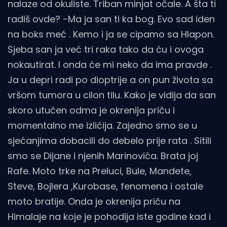
nalaze od okuliste. Triban minjat očale. A šta ti
radiš ovde? -Ma ja san ti ka bog. Evo sad iden
na boks meć . Kemo i ja se cipamo sa Hlapon.
Sjeba san ja već tri raka tako da ću i ovoga
nokautirat. I onda će mi neko da ima pravde .
Ja u depri radi po dioptrije a on pun života sa
vršom tumora u cilon tilu. Kako je vidija da san
skoro utučen odma je okrenija priču i
momentalno me izlićija. Zajedno smo se u
sjećanjima dobacili do debelo prije rata . Sitili
smo se Dijane i njenih Marinovića. Brata joj
Rafe. Moto trke na Preluci, Bule, Mandete,
Steve, Bojlera ,Kurobase, fenomena i ostale
moto bratije. Onda je okrenija priču na
Himalaje na koje je pohodija iste godine kad i