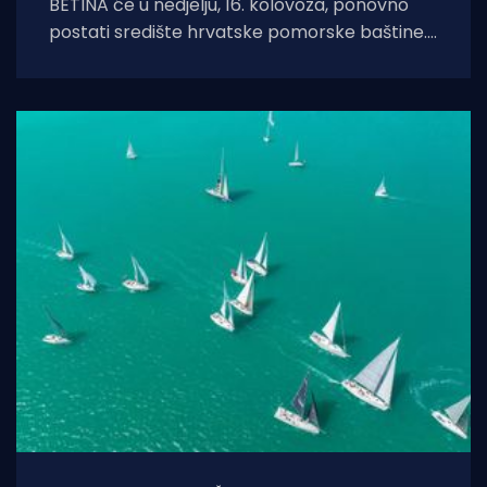
BETINA će u nedjelju, 16. kolovoza, ponovno
postati središte hrvatske pomorske baštine.
Održat će se tradicionalna 24. Regata za dušu