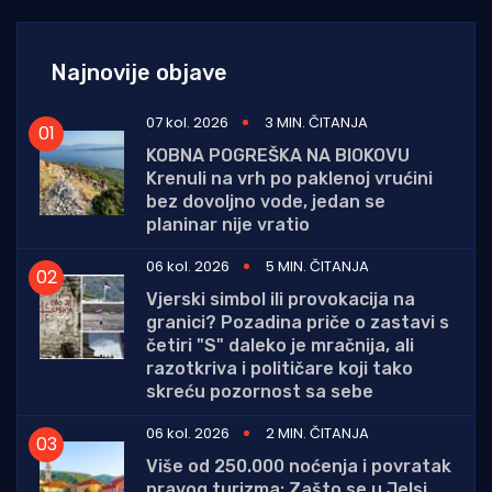
Najnovije objave
07 kol. 2026
3 MIN. ČITANJA
KOBNA POGREŠKA NA BIOKOVU
Krenuli na vrh po paklenoj vrućini
bez dovoljno vode, jedan se
planinar nije vratio
06 kol. 2026
5 MIN. ČITANJA
Vjerski simbol ili provokacija na
granici? Pozadina priče o zastavi s
četiri "S" daleko je mračnija, ali
razotkriva i političare koji tako
skreću pozornost sa sebe
06 kol. 2026
2 MIN. ČITANJA
Više od 250.000 noćenja i povratak
pravog turizma: Zašto se u Jelsi