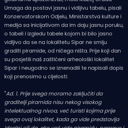
Umaga da postavi jasnu i vidljivu tabelu, pisali
Konzervatorskom Odjelu, Ministarstva kulture i
medija sa inicijativom da im daju jasnu poruku,
o tabeli i izgledu tabele kojom bi bilo jasno
vidljivo da se na lokalitetu Sipar ne smiju
graditi piramide, od ničega ništa. Prije koji dan
su posjetili naš zaštićeni arheološki lokalitet
Sipar i neugodno se iznenadili te napisali dopis
koji prenosimo u cijelosti:
"
Ad. 1. Prije svega moramo zaključiti da
graditelji piramida nisu nekog visokog
intelektualnog nivoa, već turisti kojima prije
svega ovaj lokalitet, kada ga vide predstavlja
idealni cilj da, ako već vide piramidu, naprave i