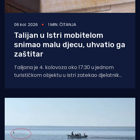
06 kol. 2026
1 MIN. ČITANJA
Talijan u Istri mobitelom
snimao malu djecu, uhvatio ga
zaštitar
Talijana je 4. kolovoza oko 17:30 u jednom
turističkom objektu u Istri zatekao djelatnik
zaštitarske tvrtke dok je mobitelom