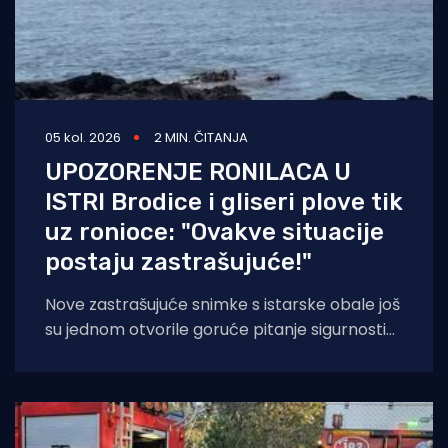
05 kol. 2026
2 MIN. ČITANJA
UPOZORENJE RONILACA U
ISTRI Brodice i gliseri plove tik
uz ronioce: "Ovakve situacije
postaju zastrašujuće!"
Nove zastrašujuće snimke s istarske obale još
su jednom otvorile goruće pitanje sigurnosti
na moru tijekom ljetnih mjeseci. Naime, duž