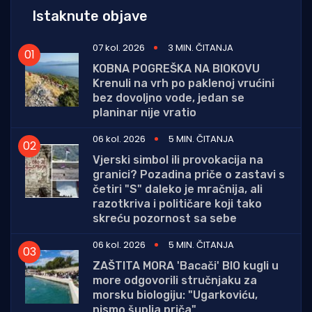
Istaknute objave
07 kol. 2026
3 MIN. ČITANJA
KOBNA POGREŠKA NA BIOKOVU
Krenuli na vrh po paklenoj vrućini
bez dovoljno vode, jedan se
planinar nije vratio
06 kol. 2026
5 MIN. ČITANJA
Vjerski simbol ili provokacija na
granici? Pozadina priče o zastavi s
četiri "S" daleko je mračnija, ali
razotkriva i političare koji tako
skreću pozornost sa sebe
06 kol. 2026
5 MIN. ČITANJA
ZAŠTITA MORA 'Bacači' BIO kugli u
more odgovorili stručnjaku za
morsku biologiju: "Ugarkoviću,
nismo šuplja priča"