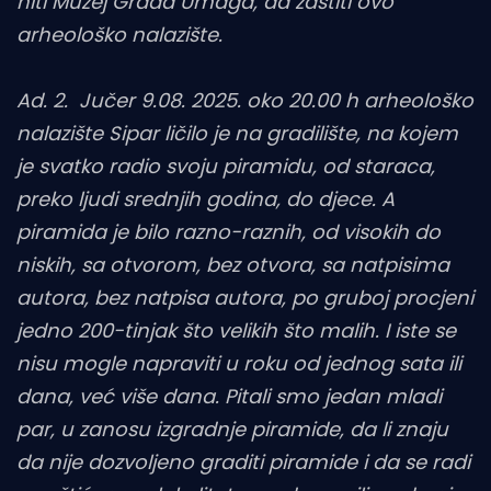
niti Muzej Grada Umaga, da zaštiti ovo
arheološko nalazište.
Ad. 2. Jučer 9.08. 2025. oko 20.00 h arheološko
nalazište Sipar ličilo je na gradilište, na kojem
je svatko radio svoju piramidu, od staraca,
preko ljudi srednjih godina, do djece. A
piramida je bilo razno-raznih, od visokih do
niskih, sa otvorom, bez otvora, sa natpisima
autora, bez natpisa autora, po gruboj procjeni
jedno 200-tinjak što velikih što malih. I iste se
nisu mogle napraviti u roku od jednog sata ili
dana, već više dana. Pitali smo jedan mladi
par, u zanosu izgradnje piramide, da li znaju
da nije dozvoljeno graditi piramide i da se radi