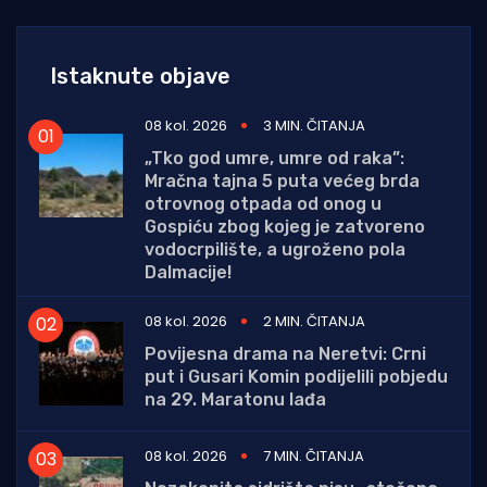
Istaknute objave
08 kol. 2026
3 MIN. ČITANJA
„Tko god umre, umre od raka”:
Mračna tajna 5 puta većeg brda
otrovnog otpada od onog u
Gospiću zbog kojeg je zatvoreno
vodocrpilište, a ugroženo pola
Dalmacije!
08 kol. 2026
2 MIN. ČITANJA
Povijesna drama na Neretvi: Crni
put i Gusari Komin podijelili pobjedu
na 29. Maratonu lađa
08 kol. 2026
7 MIN. ČITANJA