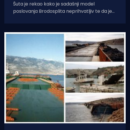
Šuta je rekao kako je sadašnji model
poslovanja Brodosplita neprihvatljiv te da je
zbog dugotrajnog predstečajnog postupka
grad izgubio milijune