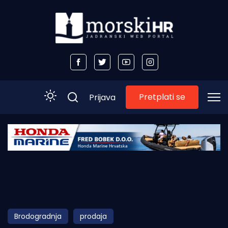
Pretplati se
Prijava
Početna
Morski plus
Morski TV
Obala
Brodogradnja
prodaja
Otoci