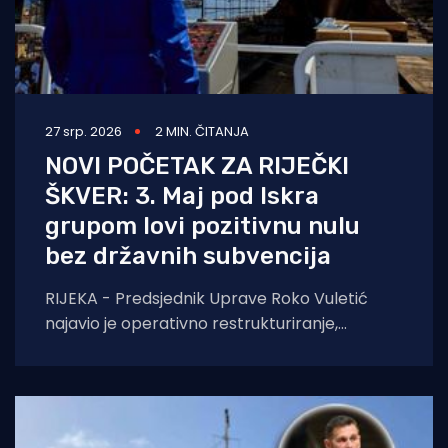
27 srp. 2026
2 MIN. ČITANJA
NOVI POČETAK ZA RIJEČKI
ŠKVER: 3. Maj pod Iskra
grupom lovi pozitivnu nulu
bez državnih subvencija
RIJEKA - Predsjednik Uprave Roko Vuletić
najavio je operativno restrukturiranje,
racionalizaciju troškova i borbu za nove
ugovore. Bez pomiša države, cilj