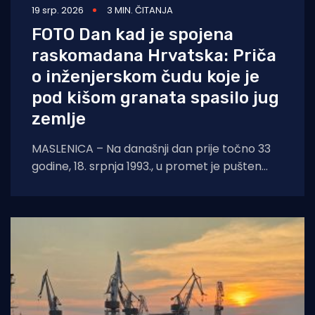
19 srp. 2026
3 MIN. ČITANJA
FOTO Dan kad je spojena
raskomadana Hrvatska: Priča
o inženjerskom čudu koje je
pod kišom granata spasilo jug
zemlje
MASLENICA – Na današnji dan prije točno 33
godine, 18. srpnja 1993., u promet je pušten
legendarni pontonski most u Maslenici.