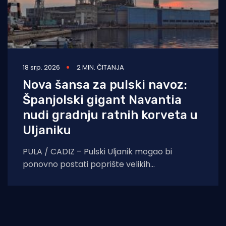
18 srp. 2026
2 MIN. ČITANJA
Nova šansa za pulski navoz:
Španjolski gigant Navantia
nudi gradnju ratnih korveta u
Uljaniku
PULA / CADIZ – Pulski Uljanik mogao bi
ponovno postati poprište velikih
brodograđevnih projekata. Uljanik
brodogradnja potpisala je memorandum o
razumijevanju sa