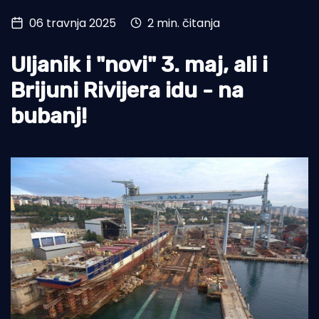
06 travnja 2025
2 min. čitanja
Turizam i nautika
Pomorstvo
Uljanik i "novi" 3. maj, ali i
Ribolov
Brijuni Rivijera idu - na
bubanj!
Ekologija
Tradicija i kultura