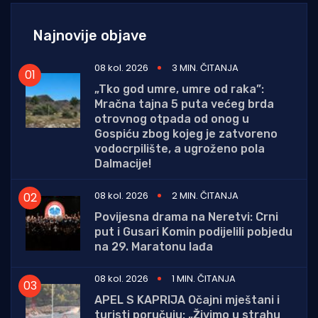
Najnovije objave
08 kol. 2026
3 MIN. ČITANJA
„Tko god umre, umre od raka”:
Mračna tajna 5 puta većeg brda
otrovnog otpada od onog u
Gospiću zbog kojeg je zatvoreno
vodocrpilište, a ugroženo pola
Dalmacije!
08 kol. 2026
2 MIN. ČITANJA
Povijesna drama na Neretvi: Crni
put i Gusari Komin podijelili pobjedu
na 29. Maratonu lađa
08 kol. 2026
1 MIN. ČITANJA
APEL S KAPRIJA Očajni mještani i
turisti poručuju: „Živimo u strahu