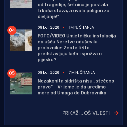
od tragedije, šetnica je postala
trkaća staza, a uvala poligon za
divljanje!“
08 kol. 2026
1 MIN. ČITANJA
FOTO/VIDEO Umjetnička instalacija
na ušću Neretve oduševila
prolaznike: Znate li što
predstavljaju lađa i spužva u
pijesku?
08 kol. 2026
7 MIN. ČITANJA
Nezakonita sidrišta nisu „stečeno
pravo“ – Vrijeme je da uredimo
more od Umaga do Dubrovnika
PRIKAŽI JOŠ VIJESTI