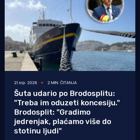
21 srp. 2026
2 MIN. ČITANJA
Šuta udario po Brodosplitu:
"Treba im oduzeti koncesiju."
Brodosplit: "Gradimo
jedrenjak, plaćamo više do
stotinu ljudi"