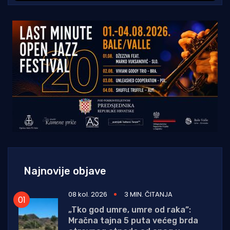
Najnovije objave
08 kol. 2026
3 MIN. ČITANJA
„Tko god umre, umre od raka”:
Mračna tajna 5 puta većeg brda