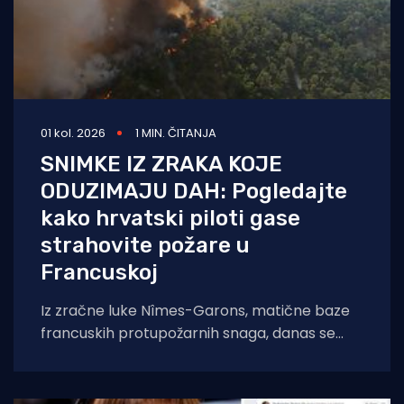
01 kol. 2026
1 MIN. ČITANJA
SNIMKE IZ ZRAKA KOJE
ODUZIMAJU DAH: Pogledajte
kako hrvatski piloti gase
strahovite požare u
Francuskoj
Iz zračne luke Nîmes-Garons, matične baze
francuskih protupožarnih snaga, danas se
javio kapetan hrvatske posade Canadaira
bojnik Igor Mindoljević: