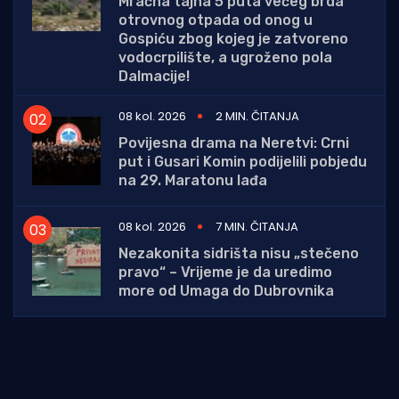
Mračna tajna 5 puta većeg brda
otrovnog otpada od onog u
Gospiću zbog kojeg je zatvoreno
vodocrpilište, a ugroženo pola
Dalmacije!
08 kol. 2026
2 MIN. ČITANJA
Povijesna drama na Neretvi: Crni
put i Gusari Komin podijelili pobjedu
na 29. Maratonu lađa
08 kol. 2026
7 MIN. ČITANJA
Nezakonita sidrišta nisu „stečeno
pravo“ – Vrijeme je da uredimo
more od Umaga do Dubrovnika