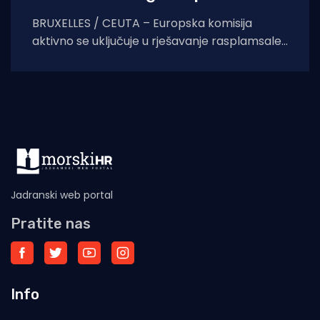
BRUXELLES / CEUTA – Europska komisija
aktivno se uključuje u rješavanje rasplamsale
migracijske krize u španjolskoj enklavi Ceuti.
Odlukom predsjednice EK Ursule
Jadranski web portal
Pratite nas
Info