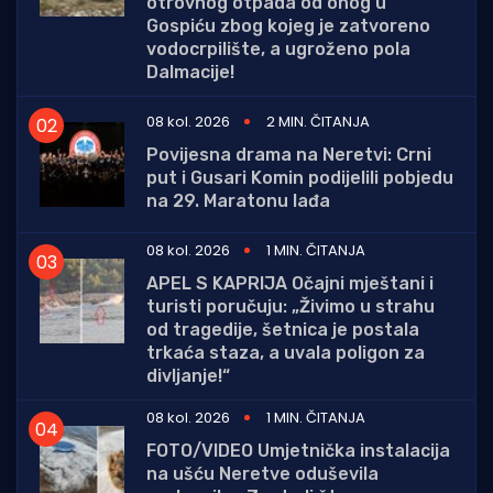
otrovnog otpada od onog u
Gospiću zbog kojeg je zatvoreno
vodocrpilište, a ugroženo pola
Dalmacije!
08 kol. 2026
2 MIN. ČITANJA
Povijesna drama na Neretvi: Crni
put i Gusari Komin podijelili pobjedu
na 29. Maratonu lađa
08 kol. 2026
1 MIN. ČITANJA
APEL S KAPRIJA Očajni mještani i
turisti poručuju: „Živimo u strahu
od tragedije, šetnica je postala
trkaća staza, a uvala poligon za
divljanje!“
08 kol. 2026
1 MIN. ČITANJA
FOTO/VIDEO Umjetnička instalacija
na ušću Neretve oduševila