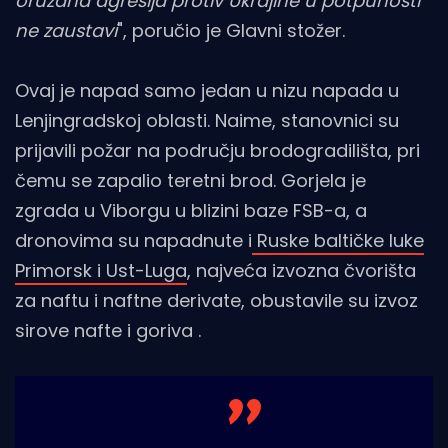
oružana agresija protiv Ukrajine u potpunosti
ne zaustavi
", poručio je Glavni stožer.
Ovaj je napad samo jedan u nizu napada u
Lenjingradskoj oblasti. Naime, stanovnici su
prijavili požar na području brodogradilišta, pri
čemu se zapalio teretni brod. Gorjela je
zgrada u Viborgu u blizini baze FSB-a, a
dronovima su napadnute i
Ruske baltičke luke
Primorsk i Ust-Luga
, najveća izvozna čvorišta
za naftu i naftne derivate, obustavile su izvoz
sirove nafte i goriva .