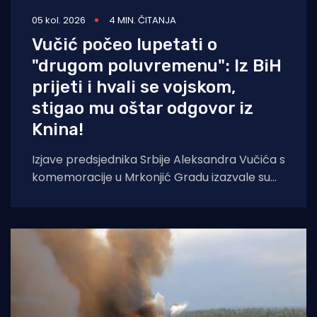
05 kol. 2026
4 MIN. ČITANJA
Vučić počeo lupetati o
"drugom poluvremenu": Iz BiH
prijeti i hvali se vojskom,
stigao mu oštar odgovor iz
Knina!
Izjave predsjednika Srbije Aleksandra Vučića s
komemoracije u Mrkonjić Gradu izazvale su
val reakcija u hrvatskom političkom vrhu.
Vučić je