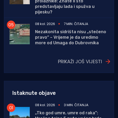
prolaznike: Znate li što
predstavljaju lađa i spužva u
pijesku?
08 kol. 2026
7 MIN. ČITANJA
Nezakonita sidrišta nisu „stečeno
pravo“ – Vrijeme je da uredimo
more od Umaga do Dubrovnika
PRIKAŽI JOŠ VIJESTI
Istaknute objave
08 kol. 2026
3 MIN. ČITANJA
„Tko god umre, umre od raka”: