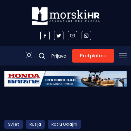
Pretplati se
Prijava
Početna
Morski plus
Morski TV
Obala
Svijet
Rusija
Rat u Ukrajini
Otoci