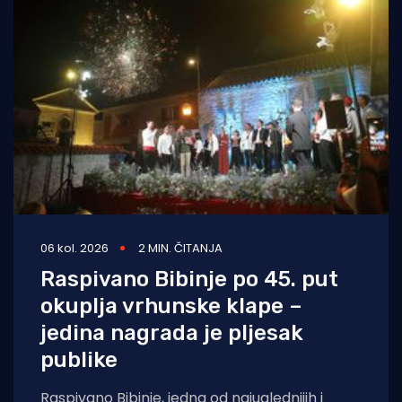
06 kol. 2026
2 MIN. ČITANJA
Raspivano Bibinje po 45. put
okuplja vrhunske klape –
jedina nagrada je pljesak
publike
Raspivano Bibinje, jedna od najuglednijih i