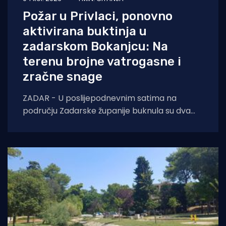
Požar u Privlaci, ponovno
aktivirana buktinja u
zadarskom Bokanjcu: Na
terenu brojne vatrogasne i
zračne snage
ZADAR - U poslijepodnevnim satima na
području Zadarske županije buknula su dva
požara otvorenog prostora. Oko 14 sati došlo
je do