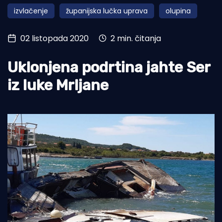
izvlačenje
županijska lučka uprava
olupina
Turizam i nautika
Pomorstvo
02 listopada 2020
2 min. čitanja
Ribolov
Uklonjena podrtina jahte Ser
Ekologija
iz luke Mrljane
Tradicija i kultura