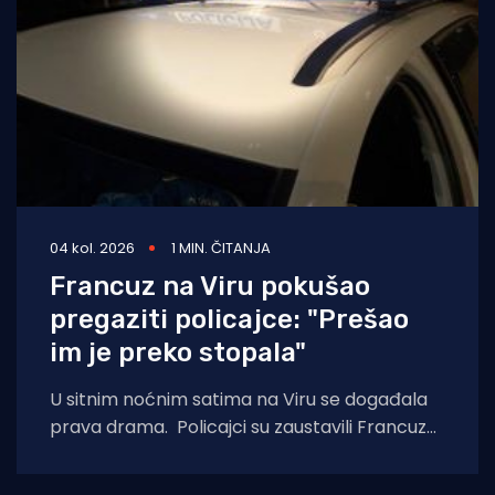
04 kol. 2026
1 MIN. ČITANJA
Francuz na Viru pokušao
pregaziti policajce: "Prešao
im je preko stopala"
U sitnim noćnim satima na Viru se događala
prava drama. Policajci su zaustavili Francuza
tijekom kontrole prometa i zatražili da