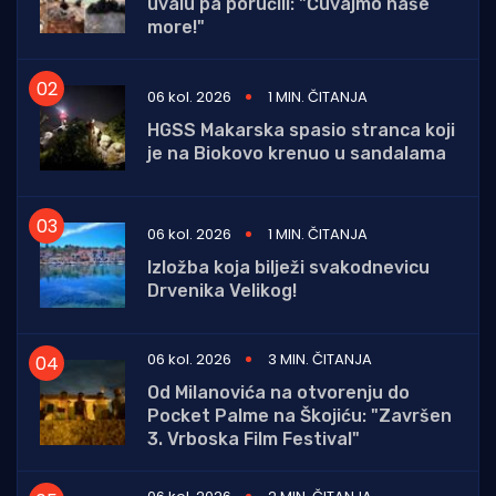
uvalu pa poručili: "Čuvajmo naše
more!"
06 kol. 2026
1 MIN. ČITANJA
HGSS Makarska spasio stranca koji
je na Biokovo krenuo u sandalama
06 kol. 2026
1 MIN. ČITANJA
Izložba koja bilježi svakodnevicu
Drvenika Velikog!
06 kol. 2026
3 MIN. ČITANJA
Od Milanovića na otvorenju do
Pocket Palme na Škojiću: "Završen
3. Vrboska Film Festival"