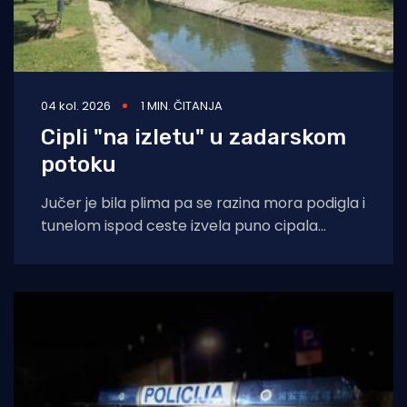
04 kol. 2026
1 MIN. ČITANJA
Cipli "na izletu" u zadarskom
potoku
Jučer je bila plima pa se razina mora podigla i
tunelom ispod ceste izvela puno cipala
balavaca do samog izvora