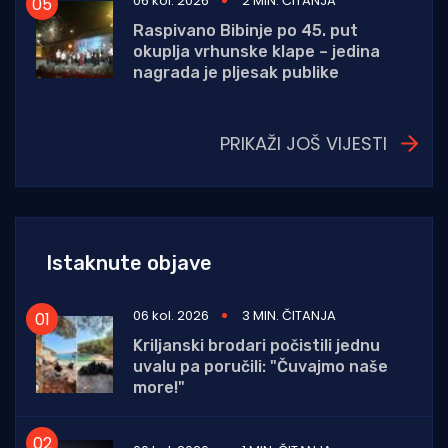
06 kol. 2026
2 MIN. ČITANJA
Raspivano Bibinje po 45. put
okuplja vrhunske klape – jedina
nagrada je pljesak publike
PRIKAŽI JOŠ VIJESTI
Istaknute objave
06 kol. 2026
3 MIN. ČITANJA
Kriljanski brodari počistili jednu
uvalu pa poručili: "Čuvajmo naše
more!"