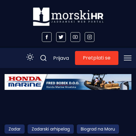
Pretplati se
Prijava
Početna
Morski plus
Morski TV
Obala
Zadar
Zadarski arhipelag
Biograd na Moru
Otoci