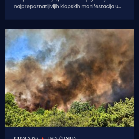
najprepoznatljivijih klapskih manifestacija u
Hrvatskoj, ove će godine doživjeti svoje 45.
izdanje. U subotu,
04 kol. 2026
1 MIN. ČITANJA