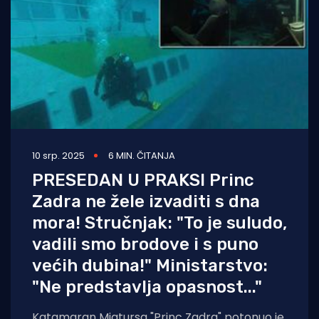
10 srp. 2025
6 MIN. ČITANJA
PRESEDAN U PRAKSI Princ
Zadra ne žele izvaditi s dna
mora! Stručnjak: "To je suludo,
vadili smo brodove i s puno
većih dubina!" Ministarstvo:
"Ne predstavlja opasnost..."
Katamaran Miatursa "Princ Zadra" potonuo je