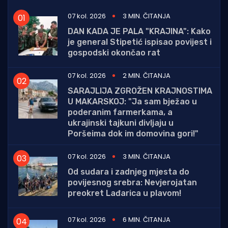
07 kol. 2026
3 MIN. ČITANJA
DAN KADA JE PALA "KRAJINA": Kako
je general Stipetić ispisao povijest i
gospodski okončao rat
07 kol. 2026
2 MIN. ČITANJA
SARAJLIJA ZGROŽEN KRAJNOSTIMA
U MAKARSKOJ: "Ja sam bježao u
poderanim farmerkama, a
ukrajinski tajkuni divljaju u
Poršeima dok im domovina gori!"
07 kol. 2026
3 MIN. ČITANJA
Od sudara i zadnjeg mjesta do
povijesnog srebra: Nevjerojatan
preokret Lađarica u plavom!
07 kol. 2026
6 MIN. ČITANJA