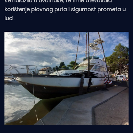
se nalazila u uvali luke, te time otežavala
korištenje plovnog puta i sigurnost prometa u
luci.