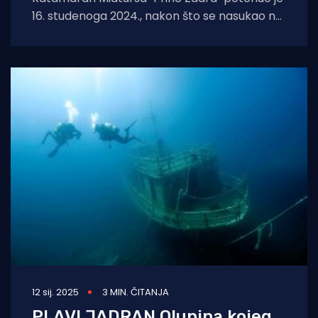
16. studenoga 2024., nakon što se nasukao na
hrid Bračići, ispred otoka
12 sij. 2025
3 MIN. ČITANJA
PLAVI JADRAN Olupina kojeg