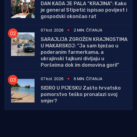
DAN KADA JE PALA "KRAJINA": Kako
je general Stipetić ispisao povijest i
gospodski okončao rat
07 kol. 2026
2 MIN. ČITANJA
SARAJLIJA ZGROŽEN KRAJNOSTIMA
U MAKARSKOJ: "Ja sam bježao u
poderanim farmerkama, a
ukrajinski tajkuni divljaju u
Poršeima dok im domovina gori!"
07 kol. 2026
6 MIN. ČITANJA
SIDRO U PIJESKU Zašto hrvatsko
pomorstvo teško pronalazi svoj
smjer?