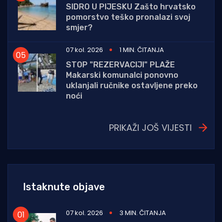
SIDRO U PIJESKU Zašto hrvatsko
pomorstvo teško pronalazi svoj
smjer?
07 kol. 2026
1 MIN. ČITANJA
STOP "REZERVACIJI" PLAŽE
Makarski komunalci ponovno
uklanjali ručnike ostavljene preko
noći
PRIKAŽI JOŠ VIJESTI
Istaknute objave
07 kol. 2026
3 MIN. ČITANJA