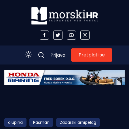
Pretplati se
Prijava
Početna
Morski plus
Morski TV
Obala
olupina
Pašman
Zadarski arhipelag
Otoci