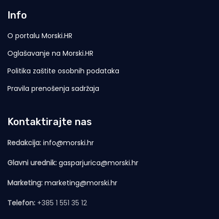
Info
O portalu Morski.HR
Oglašavanje na Morski.HR
Politika zaštite osobnih podataka
Pravila prenošenja sadržaja
Kontaktirajte nas
Redakcija:
info@morski.hr
Glavni urednik:
gasparjurica@morski.hr
Marketing:
marketing@morski.hr
Telefon:
+385 1 551 35 12