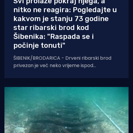
Svi prolaze pokraj njega, a
nitko ne reagira: Pogledajte u
kakvom je stanju 73 godine
star ribarski brod kod
Šibenika: "Raspada se i
počinje tonuti"
ŠIBENIK/BRODARICA - Drveni ribarski brod
privezan je već neko vrijeme ispod
morinjskog mosta kod šibenske Brodarice.
Prema izjavama tamošnjeg stanovništva,