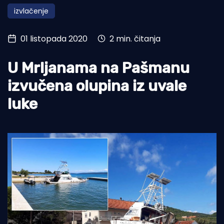
izvlačenje
Turizam i nautika
Pomorstvo
01 listopada 2020
2 min. čitanja
Ribolov
U Mrljanama na Pašmanu
Ekologija
izvučena olupina iz uvale
Tradicija i kultura
luke