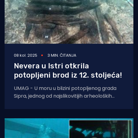
08 kol. 2025
3 MIN. ČITANJA
Nevera u Istri otkrila
potopljeni brod iz 12. stoljeća!
UMAG - U moru u blizini potopljenog grada
Sipra, jednog od najslikovitijih arheoloških
lokaliteta na zapadnoj obali Istre pronađen je
drveni