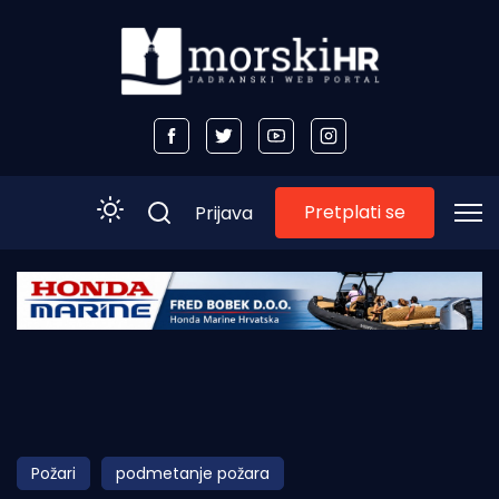
Pretplati se
Prijava
Početna
Morski plus
Morski TV
Obala
Požari
podmetanje požara
Otoci