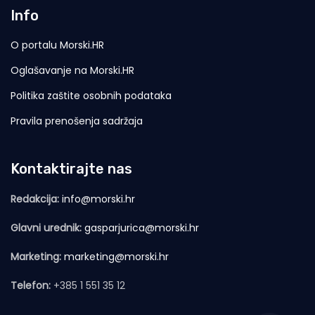
Info
O portalu Morski.HR
Oglašavanje na Morski.HR
Politika zaštite osobnih podataka
Pravila prenošenja sadržaja
Kontaktirajte nas
Redakcija:
info@morski.hr
Glavni urednik:
gasparjurica@morski.hr
Marketing:
marketing@morski.hr
Telefon:
+385 1 551 35 12