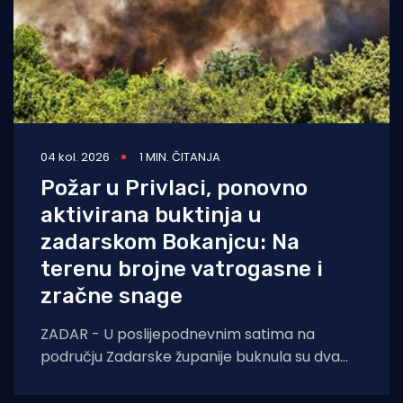
04 kol. 2026
1 MIN. ČITANJA
Požar u Privlaci, ponovno
aktivirana buktinja u
zadarskom Bokanjcu: Na
terenu brojne vatrogasne i
zračne snage
ZADAR - U poslijepodnevnim satima na
području Zadarske županije buknula su dva
požara otvorenog prostora. Oko 14 sati došlo
je do