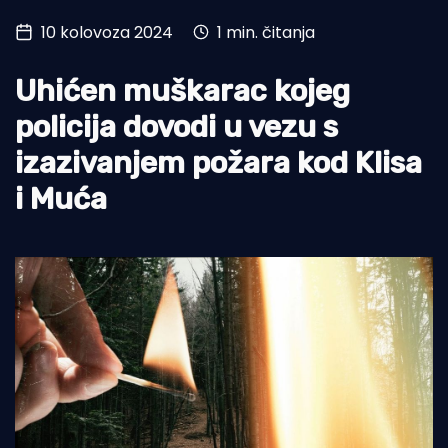
10 kolovoza 2024
1 min. čitanja
Turizam i nautika
Pomorstvo
Uhićen muškarac kojeg
Ribolov
policija dovodi u vezu s
izazivanjem požara kod Klisa
Ekologija
i Muća
Tradicija i kultura