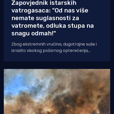
Zapovjednik istarskih
vatrogasaca: "Od nas više
nemate suglasnosti za
vatromete, odluka stupa na
snagu odmah!"
Zbog ekstremnih vrućina, dugotrajne suše i
izrazito visokog požarnog opterećenja,
Vatrogasna zajednica Istarske županije
donijela je izvanrednu zapovijed kojom se