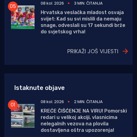
08 kol. 2026
3 MIN. ČITANJA
Hrvatska veslačka mladost osvaja
svijet: Kad su svi mislili da nemaju
snage, odveslali su 17 sekundi brže
do svjetskog vrha!
PRIKAŽI JOŠ VIJESTI
Istaknute objave
08 kol. 2026
2 MIN. ČITANJA
KREĆE ČIŠĆENJE NA VIRU! Pomorski
redari u velikoj akciji, vlasnicima
nelegalnih vezova na plovila
dostavljena oštra upozorenja!