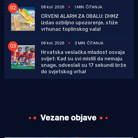
08 kol. 2026
1 MIN. ČITANJA
CRVENI ALARM ZA OBALU: DHMZ
izdao ozbiljno upozorenje, stiže
vrhunac toplinskog vala!
08 kol. 2026
3 MIN. ČITANJA
Hrvatska veslačka mladost osvaja
svijet: Kad su svi mislili da nemaju
snage, odveslali su 17 sekundi brže
do svjetskog vrha!
Vezane objave