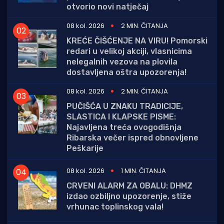
otvorio novi natječaj
08 kol. 2026
2 MIN. ČITANJA
KREĆE ČIŠĆENJE NA VIRU! Pomorski
redari u velikoj akciji, vlasnicima
nelegalnih vezova na plovila
dostavljena oštra upozorenja!
08 kol. 2026
2 MIN. ČITANJA
PUČIŠĆA U ZNAKU TRADICIJE,
SLASTICA I KLAPSKE PISME:
Najavljena treća ovogodišnja
Ribarska večer ispred obnovljene
Peškarije
08 kol. 2026
1 MIN. ČITANJA
CRVENI ALARM ZA OBALU: DHMZ
izdao ozbiljno upozorenje, stiže
vrhunac toplinskog vala!