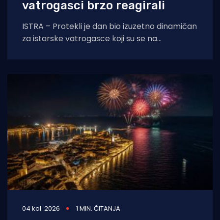
vatrogasci brzo reagirali
ISTRA – Protekli je dan bio izuzetno dinamičan
za istarske vatrogasce koji su se na
otvorenom prostoru borili s tri požara,
04 kol. 2026
1 MIN. ČITANJA