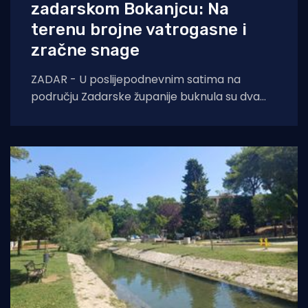
zadarskom Bokanjcu: Na
terenu brojne vatrogasne i
zračne snage
ZADAR - U poslijepodnevnim satima na
području Zadarske županije buknula su dva
požara otvorenog prostora. Oko 14 sati došlo
je do