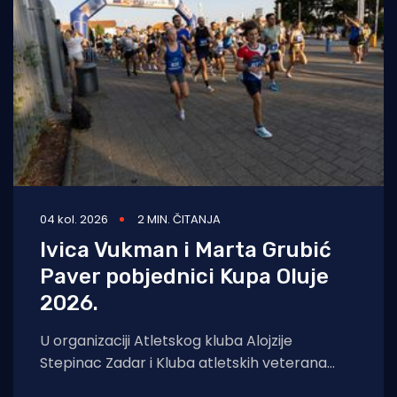
04 kol. 2026
2 MIN. ČITANJA
Ivica Vukman i Marta Grubić
Paver pobjednici Kupa Oluje
2026.
U organizaciji Atletskog kluba Alojzije
Stepinac Zadar i Kluba atletskih veterana
Zadar, u nedjelju je u Športskom centru Višnjik