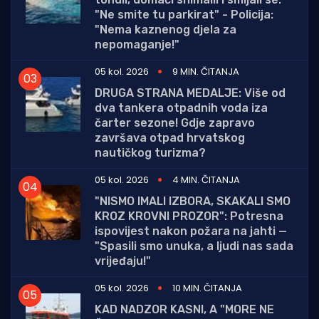
"Ne smite tu parkirat" - Policija:
"Nema kaznenog djela za
nepomaganje!"
05 kol. 2026
9 MIN. ČITANJA
DRUGA STRANA MEDALJE: Više od
dva tankera otpadnih voda iza
čarter sezone! Gdje zapravo
završava otpad hrvatskog
nautičkog turizma?
05 kol. 2026
4 MIN. ČITANJA
"NISMO IMALI IZBORA, SKAKALI SMO
KROZ KROVNI PROZOR": Potresna
ispovijest nakon požara na jahti —
"Spasili smo unuka, a ljudi nas sada
vrijeđaju!"
05 kol. 2026
10 MIN. ČITANJA
KAD NADZOR KASNI, A "MORE NE