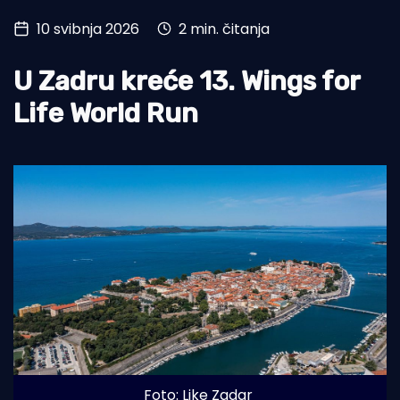
10 svibnja 2026
2 min. čitanja
Turizam i nautika
Pomorstvo
U Zadru kreće 13. Wings for
Ribolov
Life World Run
Ekologija
Tradicija i kultura
Foto: Like Zadar