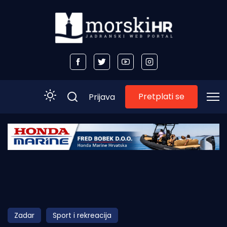
Pretplati se
Prijava
Početna
Morski plus
Morski TV
Obala
Zadar
Sport i rekreacija
Otoci