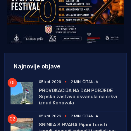
Najnovije objave
05 kol. 2026
2 MIN. ČITANJA
PROVOKACIJA NA DAN POBJEDE
Srpska zastava osvanula na crkvi
iznad Konavala
05 kol. 2026
2 MIN. ČITANJA
SNIMKA S HVARA Pijani turisti
tonuli, domaći snimalli i smijali se: