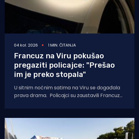
04 kol. 2026
1 MIN. ČITANJA
Francuz na Viru pokušao
pregaziti policajce: "Prešao
im je preko stopala"
U sitnim noćnim satima na Viru se događala
prava drama. Policajci su zaustavili Francuza
tijekom kontrole prometa i zatražili da