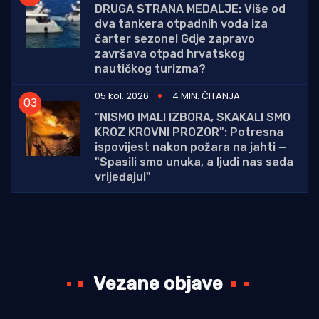
DRUGA STRANA MEDALJE: Više od
dva tankera otpadnih voda iza
čarter sezone! Gdje zapravo
završava otpad hrvatskog
nautičkog turizma?
05 kol. 2026
4 MIN. ČITANJA
"NISMO IMALI IZBORA, SKAKALI SMO
KROZ KROVNI PROZOR": Potresna
ispovijest nakon požara na jahti —
"Spasili smo unuka, a ljudi nas sada
vrijeđaju!"
Vezane objave