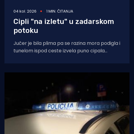
04 kol. 2026
1 MIN. ČITANJA
Cipli "na izletu" u zadarskom
potoku
Jučer je bila plima pa se razina mora podigla i
tunelom ispod ceste izvela puno cipala
balavaca do samog izvora