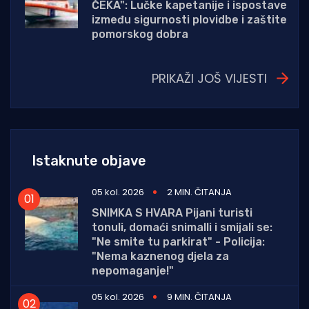
ČEKA": Lučke kapetanije i ispostave
između sigurnosti plovidbe i zaštite
pomorskog dobra
PRIKAŽI JOŠ VIJESTI
Istaknute objave
05 kol. 2026
2 MIN. ČITANJA
SNIMKA S HVARA Pijani turisti
tonuli, domaći snimalli i smijali se:
"Ne smite tu parkirat" - Policija:
"Nema kaznenog djela za
nepomaganje!"
05 kol. 2026
9 MIN. ČITANJA