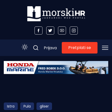
Pretplati se
Prijava
Početna
Morski plus
Morski TV
Obala
Istra
Pula
gliser
Otoci