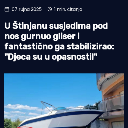
07 rujna 2025
1 min. čitanja
Turizam i nautika
Pomorstvo
U Štinjanu susjedima pod
Ribolov
nos gurnuo gliser i
fantastično ga stabilizirao:
Ekologija
"Djeca su u opasnosti!"
Tradicija i kultura