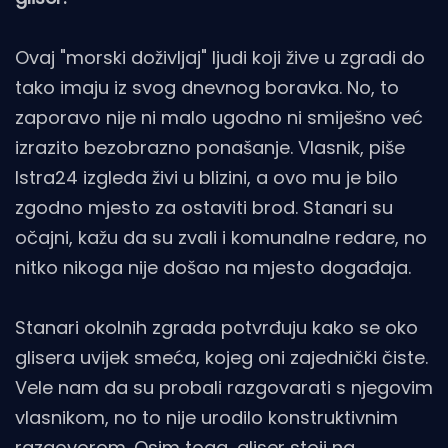
Ovaj "morski doživljaj" ljudi koji žive u zgradi do
tako imaju iz svog dnevnog boravka. No, to
zaporavo nije ni malo ugodno ni smiješno već
izrazito bezobrazno ponašanje. Vlasnik, piše
Istra24 izgleda živi u blizini, a ovo mu je bilo
zgodno mjesto za ostaviti brod. Stanari su
očajni, kažu da su zvali i komunalne redare, no
nitko nikoga nije došao na mjesto događaja.
Stanari okolnih zgrada potvrđuju kako se oko
glisera uvijek smeća, kojeg oni zajednički čiste.
Vele nam da su probali razgovarati s njegovim
vlasnikom, no to nije urodilo konstruktivnim
razgovorom. Osim toga, gliser stoji na