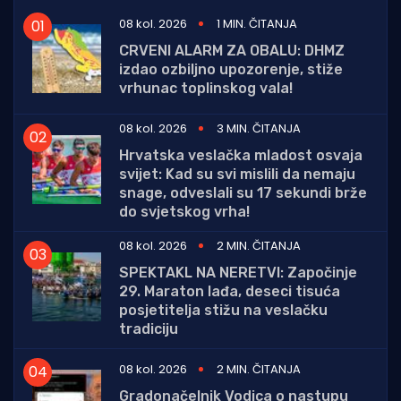
08 kol. 2026
1 MIN. ČITANJA
CRVENI ALARM ZA OBALU: DHMZ
izdao ozbiljno upozorenje, stiže
vrhunac toplinskog vala!
08 kol. 2026
3 MIN. ČITANJA
Hrvatska veslačka mladost osvaja
svijet: Kad su svi mislili da nemaju
snage, odveslali su 17 sekundi brže
do svjetskog vrha!
08 kol. 2026
2 MIN. ČITANJA
SPEKTAKL NA NERETVI: Započinje
29. Maraton lađa, deseci tisuća
posjetitelja stižu na veslačku
tradiciju
08 kol. 2026
2 MIN. ČITANJA
Gradonačelnik Vodica o nastupu