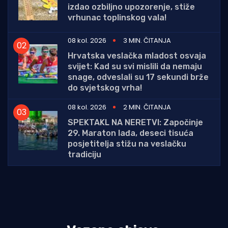
izdao ozbiljno upozorenje, stiže
vrhunac toplinskog vala!
08 kol. 2026
3 MIN. ČITANJA
Hrvatska veslačka mladost osvaja
svijet: Kad su svi mislili da nemaju
snage, odveslali su 17 sekundi brže
do svjetskog vrha!
08 kol. 2026
2 MIN. ČITANJA
SPEKTAKL NA NERETVI: Započinje
29. Maraton lađa, deseci tisuća
posjetitelja stižu na veslačku
tradiciju