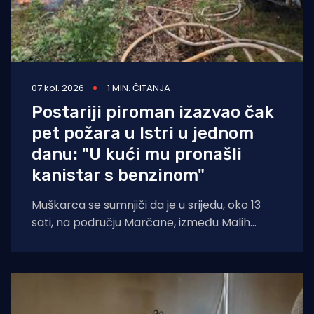
07 kol. 2026
1 MIN. ČITANJA
Postariji piroman izazvao čak
pet požara u Istri u jednom
danu: "U kući mu pronašli
kanistar s benzinom"
Muškarca se sumnjiči da je u srijedu, oko 13
sati, na području Marčane, između Malih
Vareški i Krnice, izazvao požar