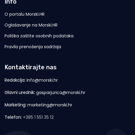
Info
O portalu Morski.HR
Oglašavanje na Morski.HR
Politika zaštite osobnih podataka
Pravila prenošenja sadržaja
Kontaktirajte nas
Redakcija:
info@morski.hr
Glavni urednik:
gasparjurica@morski.hr
Marketing:
marketing@morski.hr
Telefon:
+385 1 551 35 12