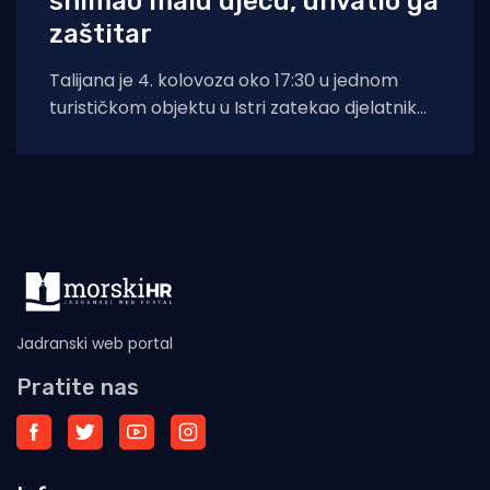
snimao malu djecu, uhvatio ga
zaštitar
Talijana je 4. kolovoza oko 17:30 u jednom
turističkom objektu u Istri zatekao djelatnik
zaštitarske tvrtke dok je mobitelom
Jadranski web portal
Pratite nas