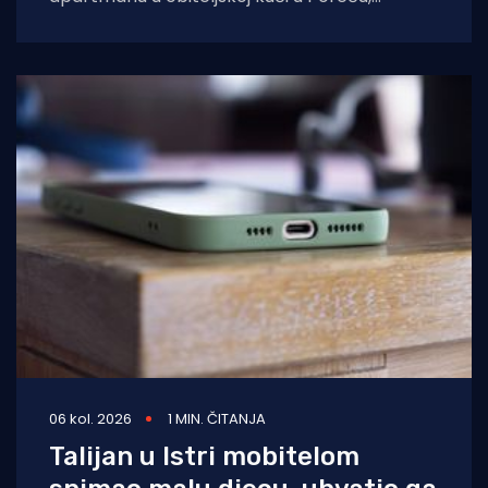
pokazao je policijski očevid. U vatri je uništen
06 kol. 2026
1 MIN. ČITANJA
Talijan u Istri mobitelom