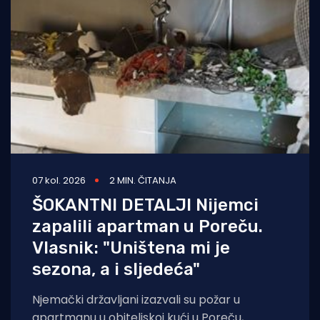
07 kol. 2026
2 MIN. ČITANJA
ŠOKANTNI DETALJI Nijemci
zapalili apartman u Poreču.
Vlasnik: "Uništena mi je
sezona, a i sljedeća"
Njemački državljani izazvali su požar u
apartmanu u obiteljskoj kući u Poreču,