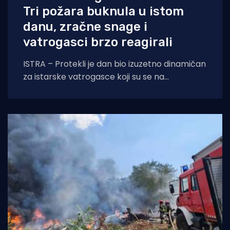
Tri požara buknula u istom
danu, zračne snage i
vatrogasci brzo reagirali
ISTRA – Protekli je dan bio izuzetno dinamičan
za istarske vatrogasce koji su se na
otvorenom prostoru borili s tri požara,