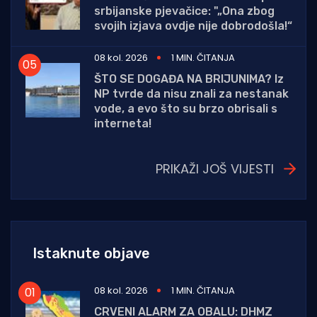
srbijanske pjevačice: "„Ona zbog
svojih izjava ovdje nije dobrodošla!“
08 kol. 2026
1 MIN. ČITANJA
ŠTO SE DOGAĐA NA BRIJUNIMA? Iz
NP tvrde da nisu znali za nestanak
vode, a evo što su brzo obrisali s
interneta!
PRIKAŽI JOŠ VIJESTI
Istaknute objave
08 kol. 2026
1 MIN. ČITANJA
CRVENI ALARM ZA OBALU: DHMZ