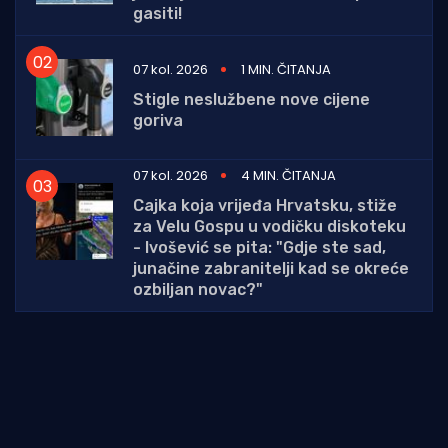
gasiti!
07 kol. 2026
1 MIN. ČITANJA
Stigle neslužbene nove cijene
goriva
07 kol. 2026
4 MIN. ČITANJA
Cajka koja vrijeđa Hrvatsku, stiže
za Velu Gospu u vodičku diskoteku
- Ivošević se pita: "Gdje ste sad,
junačine zabranitelji kad se okreće
ozbiljan novac?"