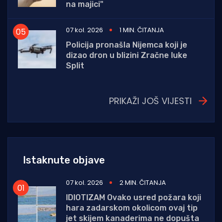
na majici"
07 kol. 2026
1 MIN. ČITANJA
Policija pronašla Nijemca koji je
dizao dron u blizini Zračne luke
Split
PRIKAŽI JOŠ VIJESTI
Istaknute objave
07 kol. 2026
2 MIN. ČITANJA
IDIOTIZAM Ovako usred požara koji
hara zadarskom okolicom ovaj tip
jet skijem kanaderima ne dopušta