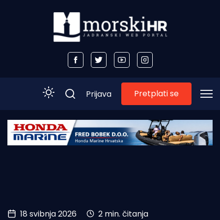
Pretplati se
Prijava
Početna
Morski plus
Morski TV
Obala
18 svibnja 2026
2 min. čitanja
Otoci