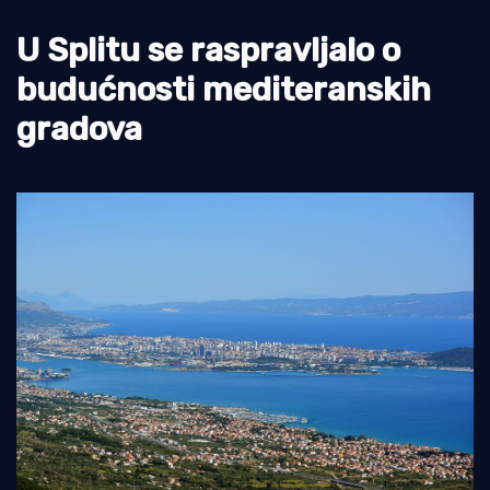
Turizam i nautika
U Splitu se raspravljalo o
budućnosti mediteranskih
Pomorstvo
gradova
Ribolov
Ekologija
Tradicija i kultura