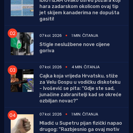
IDIOTIZAM Ovako usred požara koji
hara zadarskom okolicom ovaj tip
jet skijem kanaderima ne dopušta
gasiti!
07 kol. 2026
1 MIN. ČITANJA
Stigle neslužbene nove cijene
goriva
07 kol. 2026
4 MIN. ČITANJA
Cajka koja vrijeđa Hrvatsku, stiže
za Velu Gospu u vodičku diskoteku
- Ivošević se pita: "Gdje ste sad,
junačine zabranitelji kad se okreće
ozbiljan novac?"
07 kol. 2026
1 MIN. ČITANJA
Mladić u Supetru pijan fizički napao
drugog: "Razbjesnio ga ovaj motiv