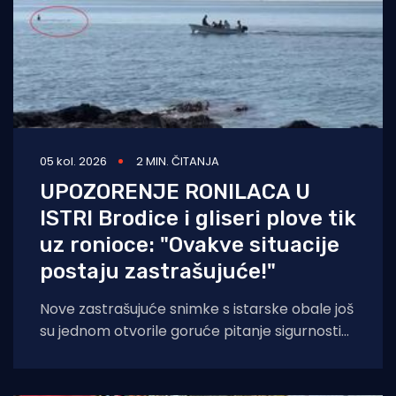
05 kol. 2026
2 MIN. ČITANJA
UPOZORENJE RONILACA U
ISTRI Brodice i gliseri plove tik
uz ronioce: "Ovakve situacije
postaju zastrašujuće!"
Nove zastrašujuće snimke s istarske obale još
su jednom otvorile goruće pitanje sigurnosti
na moru tijekom ljetnih mjeseci. Naime, duž