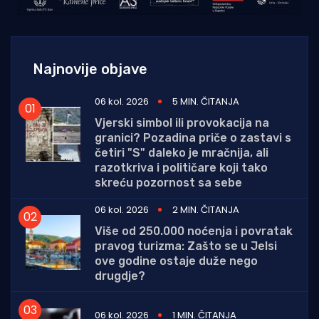
Najnovije objave
06 kol. 2026
5 MIN. ČITANJA
Vjerski simbol ili provokacija na
granici? Pozadina priče o zastavi s
četiri "S" daleko je mračnija, ali
razotkriva i političare koji tako
skreću pozornost sa sebe
06 kol. 2026
2 MIN. ČITANJA
Više od 250.000 noćenja i povratak
pravog turizma: Zašto se u Jelsi
ove godine ostaje duže nego
drugdje?
06 kol. 2026
1 MIN. ČITANJA