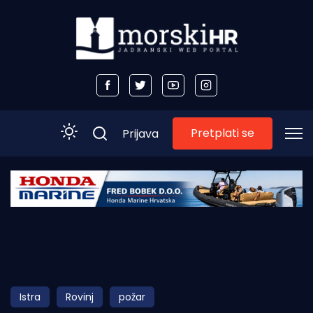
Pretplati se
Prijava
Početna
Morski plus
Morski TV
Obala
Istra
Rovinj
požar
Otoci