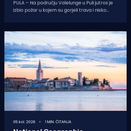
PULA – Na području Valelunge u Puli jutros je
izbio požar u kojem su gorjeli trava i nisko
raslinje. Dojava o
05 kol. 2026
1 MIN. ČITANJA