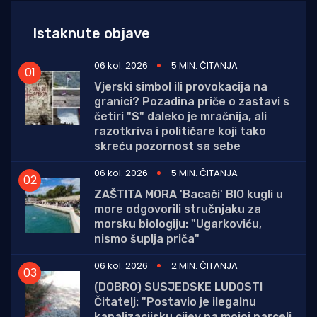
Istaknute objave
06 kol. 2026
5 MIN. ČITANJA
Vjerski simbol ili provokacija na
granici? Pozadina priče o zastavi s
četiri "S" daleko je mračnija, ali
razotkriva i političare koji tako
skreću pozornost sa sebe
06 kol. 2026
5 MIN. ČITANJA
ZAŠTITA MORA 'Bacači' BIO kugli u
more odgovorili stručnjaku za
morsku biologiju: "Ugarkoviću,
nismo šuplja priča"
06 kol. 2026
2 MIN. ČITANJA
(DOBRO) SUSJEDSKE LUDOSTI
Čitatelj: "Postavio je ilegalnu
kanalizacijsku cijev na mojoj parceli