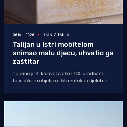
06 kol. 2026
1 MIN. ČITANJA
Talijan u Istri mobitelom
snimao malu djecu, uhvatio ga
zaštitar
Talijana je 4. kolovoza oko 17:30 u jednom
turističkom objektu u Istri zatekao djelatnik
zaštitarske tvrtke dok je mobitelom