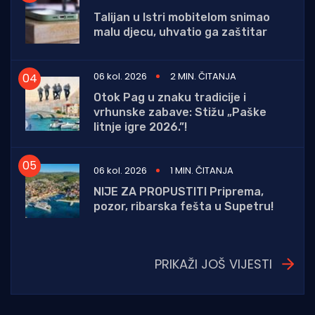
Talijan u Istri mobitelom snimao
malu djecu, uhvatio ga zaštitar
06 kol. 2026
2 MIN. ČITANJA
Otok Pag u znaku tradicije i
vrhunske zabave: Stižu „Paške
litnje igre 2026.”!
06 kol. 2026
1 MIN. ČITANJA
NIJE ZA PROPUSTITI Priprema,
pozor, ribarska fešta u Supetru!
PRIKAŽI JOŠ VIJESTI