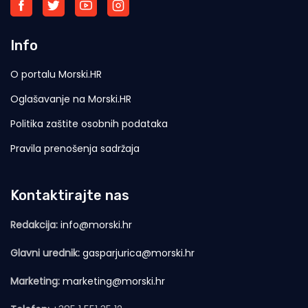
Info
O portalu Morski.HR
Oglašavanje na Morski.HR
Politika zaštite osobnih podataka
Pravila prenošenja sadržaja
Kontaktirajte nas
Redakcija:
info@morski.hr
Glavni urednik:
gasparjurica@morski.hr
Marketing:
marketing@morski.hr