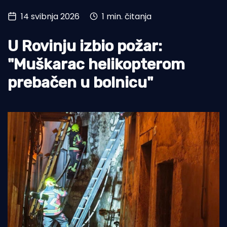
14 svibnja 2026
1 min. čitanja
Turizam i nautika
Pomorstvo
U Rovinju izbio požar:
Ribolov
"Muškarac helikopterom
prebačen u bolnicu"
Ekologija
Tradicija i kultura