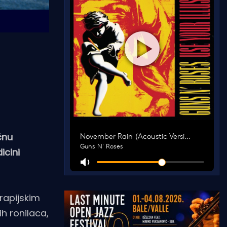
čnu
icini
rapijskim
h ronilaca,