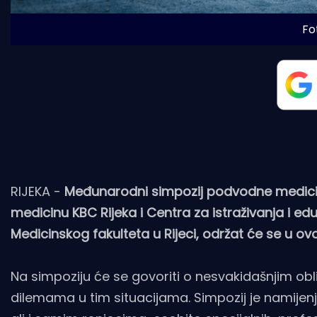
Fot
RIJEKA -
Međunarodni simpozij podvodne medicin
medicinu KBC Rijeka i Centra za istraživanja i e
Medicinskog fakulteta u Rijeci, održat će se u ov
Na simpoziju će se govoriti o nesvakidašnjim obl
dilemama u tim situacijama. Simpozij je namijenj