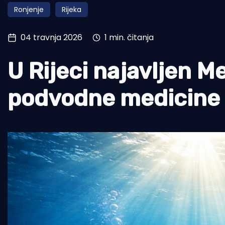
Ronjenje
Rijeka
Pomorstvo
Ribolov
04 travnja 2026
1 min. čitanja
Ekologija
U Rijeci najavljen 
Tradicija i kultura
podvodne medicine