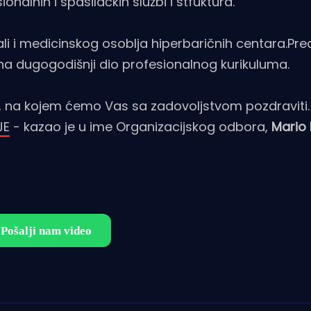
onalnih i spasilačkih službi i stfuktura.
 ali i medicinskog osoblja hiperbaričnih centara.Pr
na dugogodišnji dio profesionalnog kurikuluma.
u, na kojem ćemo Vas sa zadovoljstvom pozdraviti
JE
- kazao je u ime Organizacijskog odbora,
Mario 