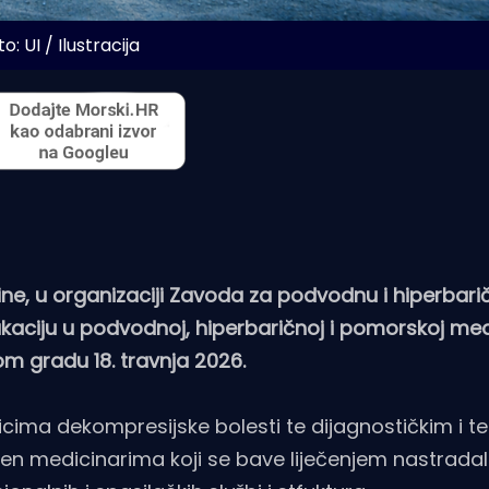
o: UI / Ilustracija
e, u organizaciji Zavoda za podvodnu i hiperbari
dukaciju u podvodnoj, hiperbaričnoj i pomorskoj med
om gradu 18. travnja 2026.
icima dekompresijske bolesti te dijagnostičkim i te
en medicinarima koji se bave liječenjem nastradali