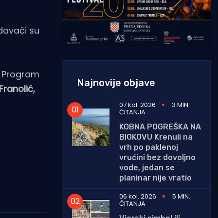
edavači su
. Program
Najnovije objave
Franolić,
07 kol. 2026
3 MIN.
ČITANJA
KOBNA POGREŠKA NA
BIOKOVU Krenuli na
vrh po paklenoj
vrućini bez dovoljno
vode, jedan se
planinar nije vratio
06 kol. 2026
5 MIN.
ČITANJA