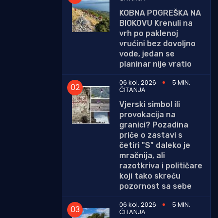
KOBNA POGREŠKA NA
BIOKOVU Krenuli na
vrh po paklenoj
vrućini bez dovoljno
vode, jedan se
planinar nije vratio
06 kol. 2026
5 MIN.
ČITANJA
Vjerski simbol ili
provokacija na
granici? Pozadina
priče o zastavi s
četiri "S" daleko je
mračnija, ali
razotkriva i političare
koji tako skreću
pozornost sa sebe
06 kol. 2026
5 MIN.
ČITANJA