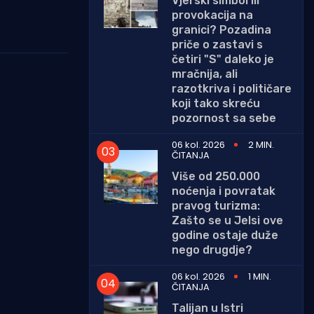
Vjerski simbol ili
provokacija na
granici? Pozadina
priče o zastavi s
četiri "S" daleko je
mračnija, ali
razotkriva i političare
koji tako skreću
pozornost sa sebe
06 kol. 2026
2 MIN.
ČITANJA
Više od 250.000
noćenja i povratak
pravog turizma:
Zašto se u Jelsi ove
godine ostaje duže
nego drugdje?
06 kol. 2026
1 MIN.
ČITANJA
Talijan u Istri