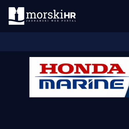
Početna
Morski plus
Morski TV
Obala
Otoci
Turizam i nautika