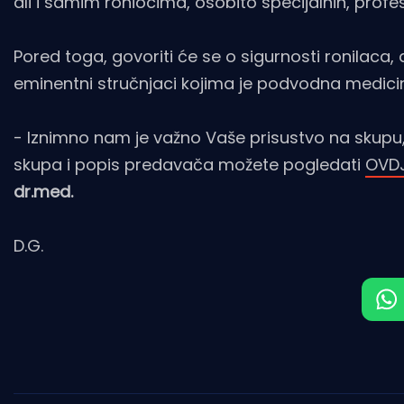
ali i samim roniocima, osobito specijalnih, profesi
Pored toga, govoriti će se o sigurnosti ronilaca,
eminentni stručnjaci kojima je podvodna medici
- Iznimno nam je važno Vaše prisustvo na skup
skupa i popis predavača možete pogledati
OVD
dr.med.
D.G.