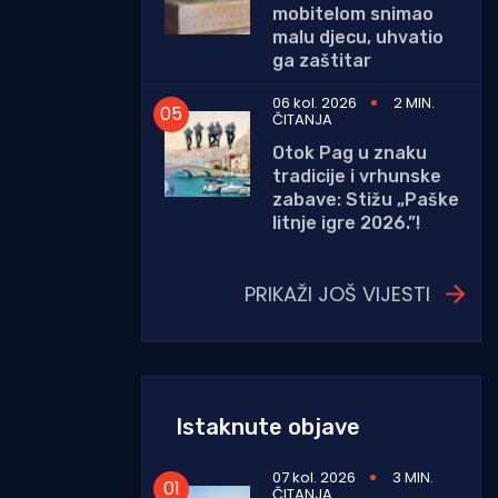
mobitelom snimao
malu djecu, uhvatio
ga zaštitar
06 kol. 2026
2 MIN.
ČITANJA
Otok Pag u znaku
tradicije i vrhunske
zabave: Stižu „Paške
litnje igre 2026.”!
PRIKAŽI JOŠ VIJESTI
Istaknute objave
07 kol. 2026
3 MIN.
ČITANJA