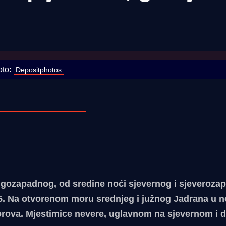
ni pljuskovi, grmljavi
to:
 Depositphotos