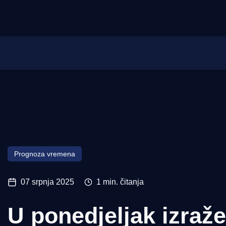
Početna
Morski plus
Morski TV
Obala
Otoci
Turizam i nautika
Prognoza vremena
Pomorstvo