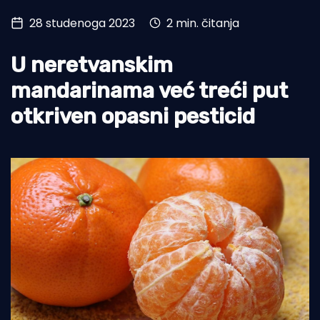
28 studenoga 2023
2 min. čitanja
Turizam i nautika
Pomorstvo
U neretvanskim
Ribolov
mandarinama već treći put
otkriven opasni pesticid
Ekologija
Tradicija i kultura