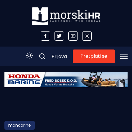
Pretplati se
Prijava
Početna
Morski plus
Morski TV
Obala
mandarine
Otoci