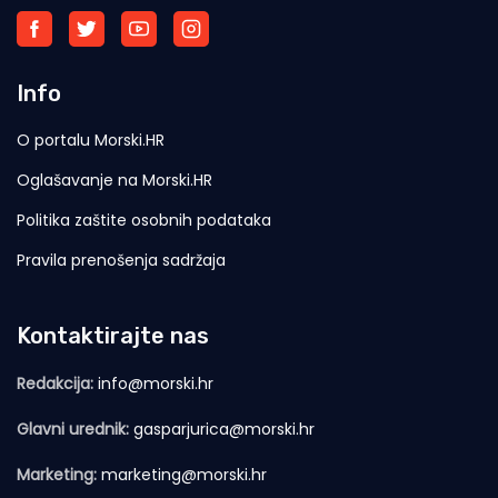
Info
O portalu Morski.HR
Oglašavanje na Morski.HR
Politika zaštite osobnih podataka
Pravila prenošenja sadržaja
Kontaktirajte nas
Redakcija:
info@morski.hr
Glavni urednik:
gasparjurica@morski.hr
Marketing:
marketing@morski.hr