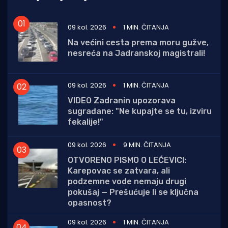
09 kol. 2026
1 MIN. ČITANJA
Na većini cesta prema moru gužve,
nesreća na Jadranskoj magistrali!
09 kol. 2026
1 MIN. ČITANJA
VIDEO Zadranin upozorava
sugrađane: "Ne kupajte se tu, izviru
fekalije!"
09 kol. 2026
9 MIN. ČITANJA
OTVORENO PISMO O LEĆEVICI:
Karepovac se zatvara, ali
podzemne vode nemaju drugi
pokušaj — Prešućuje li se ključna
opasnost?
09 kol. 2026
1 MIN. ČITANJA