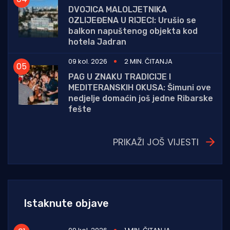
DVOJICA MALOLJETNIKA
OZLIJEĐENA U RIJECI: Urušio se
balkon napuštenog objekta kod
hotela Jadran
09 kol. 2026
2 MIN. ČITANJA
PAG U ZNAKU TRADICIJE I
MEDITERANSKIH OKUSA: Šimuni ove
nedjelje domaćin još jedne Ribarske
fešte
PRIKAŽI JOŠ VIJESTI
Istaknute objave