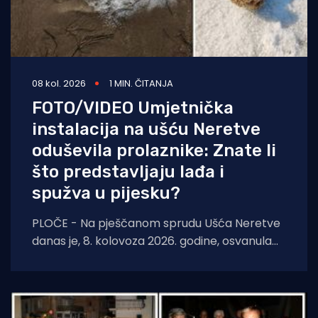
08 kol. 2026
1 MIN. ČITANJA
FOTO/VIDEO Umjetnička
instalacija na ušću Neretve
oduševila prolaznike: Znate li
što predstavljaju lađa i
spužva u pijesku?
PLOČE - Na pješčanom sprudu Ušća Neretve
danas je, 8. kolovoza 2026. godine, osvanula
nova instalacija suvremene i konceptualne
umjetnosti autora