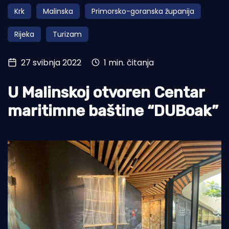
Krk
Malinska
Primorsko-goranska županija
Turizam i nautika
Rijeka
Turizam
Pomorstvo
Ribolov
27 svibnja 2022
1 min. čitanja
Ekologija
U Malinskoj otvoren Centar
Tradicija i kultura
maritimne baštine “DUBoak”