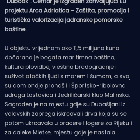
“Duboak”. Centar je izgrađen zahvaljujući EU
projektu Arca Adriatica – Zaštita, promocija i
turistička valorizacija jadranske pomorske
baštine.
U objektu vrijednom oko 11,5 milijuna kuna
dočarana je bogata maritimna baština,
kultura plovidbe, vještina brodogradnje i
suživot otočkih ljudi s morem i šumom, a svoj
su dom ondje pronašli i Športsko-ribolovna
udruga Lastavica i Jedriličarski klub Malinska.
Sagrađen je na mjestu gdje su Dubašljani iz
volovskih zaprega iskrcavali drva koja su se
potom ukrcavala u bracere i logere za Rijeku i
za daleke Mletke, mjestu gdje je nastala