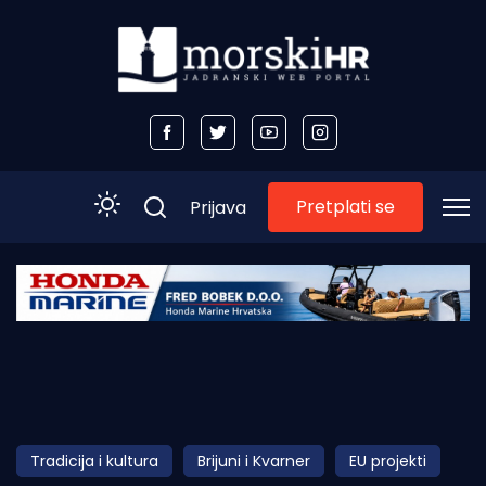
Pretplati se
Prijava
Početna
Morski plus
Morski TV
Obala
Tradicija i kultura
Brijuni i Kvarner
EU projekti
Otoci