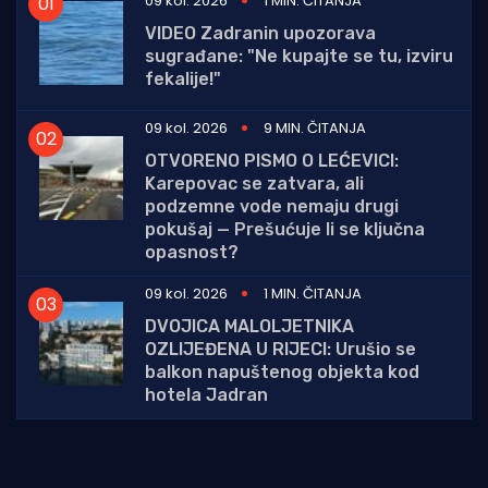
09 kol. 2026
1 MIN. ČITANJA
VIDEO Zadranin upozorava
sugrađane: "Ne kupajte se tu, izviru
fekalije!"
09 kol. 2026
9 MIN. ČITANJA
OTVORENO PISMO O LEĆEVICI:
Karepovac se zatvara, ali
podzemne vode nemaju drugi
pokušaj — Prešućuje li se ključna
opasnost?
09 kol. 2026
1 MIN. ČITANJA
DVOJICA MALOLJETNIKA
OZLIJEĐENA U RIJECI: Urušio se
balkon napuštenog objekta kod
hotela Jadran