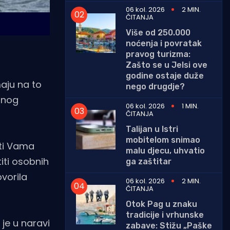
06 kol. 2026
2 MIN.
ČITANJA
Više od 250.000
noćenja i povratak
pravog turizma:
Zašto se u Jelsi ove
godine ostaje duže
maju na to
nego drugdje?
ranog
06 kol. 2026
1 MIN.
ČITANJA
Talijan u Istri
mobitelom snimao
iti Vama
malu djecu, uhvatio
iti osobnih
ga zaštitar
vorila
06 kol. 2026
2 MIN.
ČITANJA
Otok Pag u znaku
tradicije i vrhunske
 je u naravi
zabave: Stižu „Paške