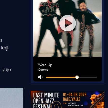
d
koji
, gdje