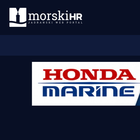
Početna
Morski plus
Morski TV
Obala
Otoci
Turizam i nautika