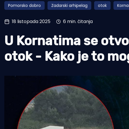
Pomorsko dobro
Zadarski arhipelag
otok
Korna
Pomorstvo
Ribolov
18 listopada 2025
6 min. čitanja
Ekologija
U Kornatima se otvo
Tradicija i kultura
otok - Kako je to m