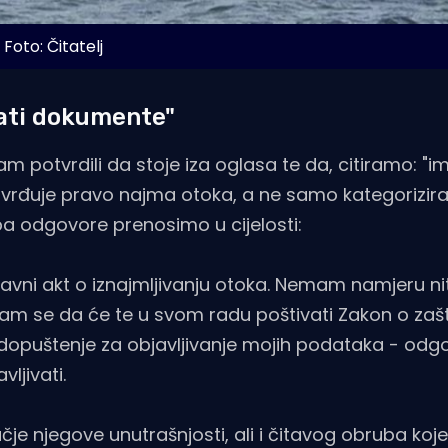
Foto: Čitatelj
ati dokumente"
 potvrdili da stoje iza oglasa te da, citiramo: "i
 potvrđuje pravo najma otoka, a ne samo kategorizi
pa odgovore prenosimo u cijelosti:
pravni akt o iznajmljivanju otoka. Nemam namjeru n
am se da će te u svom radu poštivati Zakon o zašt
puštenje za objavljivanje mojih podataka - odgo
ljivati.
e njegove unutrašnjosti, ali i čitavog obruba koje