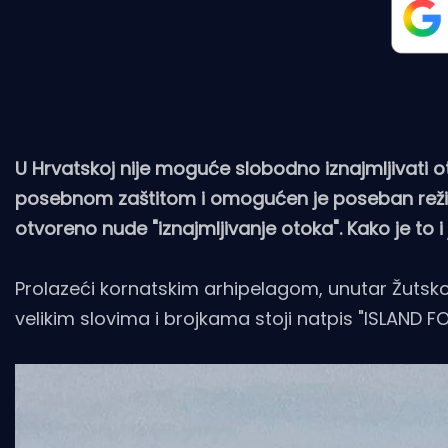
U Hrvatskoj nije moguće slobodno iznajmljivati o
posebnom zaštitom i omogućen je poseban režim 
otvoreno nude "iznajmljivanje otoka". Kako je to 
Prolazeći kornatskim arhipelagom, unutar Žutsko-
velikim slovima i brojkama stoji natpis "ISLAND FOR