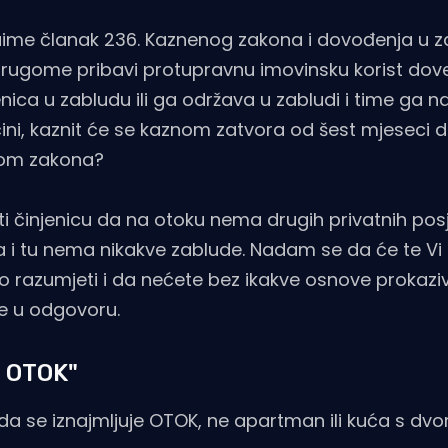
 Naime članak 236. Kaznenog zakona i dovođenja u z
i drugome pribavi protupravnu imovinsku korist do
enica u zabludu ili ga održava u zabludi i time ga 
 učini, kaznit će se kaznom zatvora od šest mjeseci 
nkom zakona?
i činjenicu da na otoku nema drugih privatnih pos
oka i tu nema nikakve zablude. Nadam se da će te V
o razumjeti i da nećete bez ikakve osnove prokazi
 je u odgovoru.
e OTOK"
 da se iznajmljuje OTOK, ne apartman ili kuća s dvor