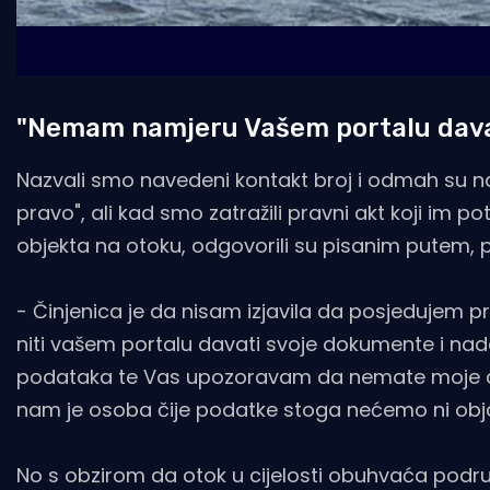
"Nemam namjeru Vašem portalu dav
Nazvali smo navedeni kontakt broj i odmah su nam
pravo", ali kad smo zatražili pravni akt koji im
objekta na otoku, odgovorili su pisanim putem, 
- Činjenica je da nisam izjavila da posjedujem 
niti vašem portalu davati svoje dokumente i nad
podataka te Vas upozoravam da nemate moje do
nam je osoba čije podatke stoga nećemo ni objav
No s obzirom da otok u cijelosti obuhvaća područj