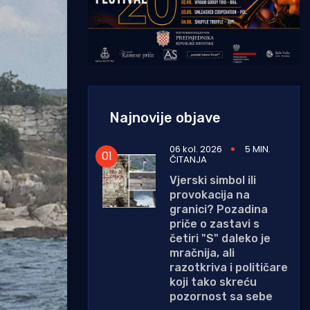
Najnovije objave
06 kol. 2026
5 MIN.
ČITANJA
Vjerski simbol ili
provokacija na
granici? Pozadina
priče o zastavi s
četiri "S" daleko je
mračnija, ali
razotkriva i političare
koji tako skreću
pozornost sa sebe