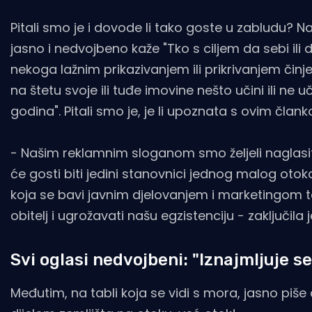
Pitali smo je i dovode li tako goste u zabludu?
jasno i nedvojbeno kaže "Tko s ciljem da sebi il
nekoga lažnim prikazivanjem ili prikrivanjem činj
na štetu svoje ili tuđe imovine nešto učini ili ne
godina". Pitali smo je, je li upoznata s ovim čla
- Našim reklamnim sloganom smo željeli naglasit
će gosti biti jedini stanovnici jednog malog ot
koja se bavi javnim djelovanjem i marketingom t
obitelj i ugrožavati našu egzistenciju - zaključila
Svi oglasi nedvojbeni: "Iznajmljuje s
Međutim, na tabli koja se vidi s mora, jasno piše