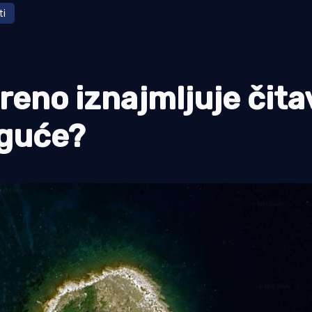
ti
reno iznajmljuje čita
oguće?