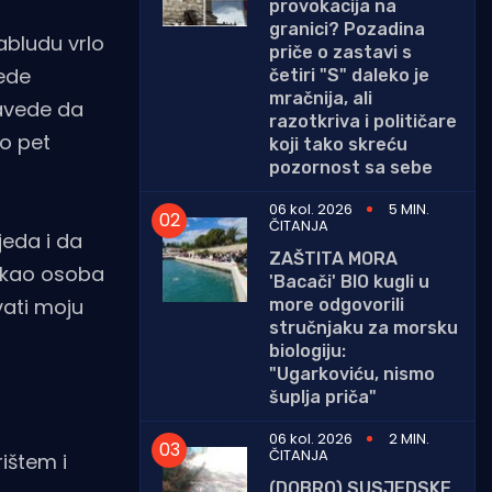
provokacija na
granici? Pozadina
abludu vrlo
priče o zastavi s
vede
četiri "S" daleko je
mračnija, ali
navede da
razotkriva i političare
do pet
koji tako skreću
pozornost sa sebe
06 kol. 2026
5 MIN.
ČITANJA
jeda i da
ZAŠTITA MORA
i kao osoba
'Bacači' BIO kugli u
vati moju
more odgovorili
stručnjaku za morsku
biologiju:
"Ugarkoviću, nismo
šuplja priča"
06 kol. 2026
2 MIN.
ČITANJA
ištem i
(DOBRO) SUSJEDSKE