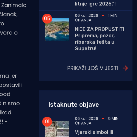
litnje igre 2026.”!
. Zanimalo
članak,
06 kol. 2026
1 MIN.
ČITANJA
vo
NIJE ZA PROPUSTITI
ovora o
Priprema, pozor,
ribarska fešta u
Supetru!
PRIKAŽI JOŠ VIJESTI
ma jer
postavili
 pod
d nismo
Istaknute objave
 ikad
06 kol. 2026
5 MIN.
! -
ČITANJA
Vjerski simbol ili