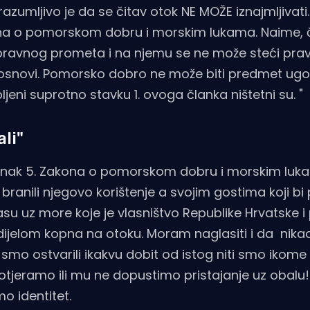
zumljivo je da se čitav otok NE MOŽE iznajmljivati
kona o pomorskom dobru i morskim lukama. Naime, 
 pravnog prometa i na njemu se ne može steći pra
oj osnovi. Pomorsko dobro ne može biti predmet ug
jeni suprotno stavku 1. ovoga članka ništetni su. "
li"
lanak 5. Zakona o pomorskom dobru i morskim luka
anili njegovo korištenje a svojim gostima koji bi 
asu uz more koje je vlasništvo Republike Hrvatske i
ijelom kopna na otoku. Moram naglasiti i da nika
smo ostvarili ikakvu dobit od istog niti smo ikome
otjeramo ili mu ne dopustimo pristajanje uz obalu!!
o identitet.