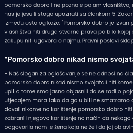
pomorsko dobro i ne poznaje pojam vlasništva, ra
nas je jesu li stoga upoznati sa člankom 5. Za
između ostalog kaže: "Pomorsko dobro je izvan
vlasništva niti druga stvarna prava po bilo koj
zakupu niti ugovora o najmu. Pravni poslovi sklopl
"Pomorsko dobro nikad nismo svojata
- Naš slogan za oglašavanje se ne odnosi na č
pomorsko dobro nikad nismo svojatali niti kome br
upit o tome smo jasno objasnili da se radi o poj
utjecajem mora tako da ga u biti ne smatramo d
davali nikome na korištenje pomorsko dobro niti 
zabranili njegovo korištenje na način da nekoga 
odgovorila nam je žena koja ne želi da joj objavim