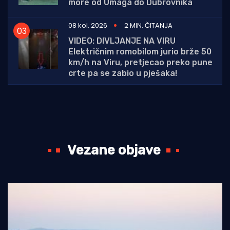
more od Umaga do Dubrovnika
08 kol. 2026
2 MIN. ČITANJA
VIDEO: DIVLJANJE NA VIRU
Električnim romobilom jurio brže 50
km/h na Viru, pretjecao preko pune
crte pa se zabio u pješaka!
Vezane objave