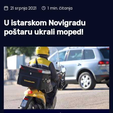
21 srpnja 2021
1 min. čitanja
Turizam i nautika
Pomorstvo
U istarskom Novigradu
Ribolov
poštaru ukrali moped!
Ekologija
Tradicija i kultura