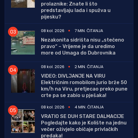
prolaznike: Znate li što
predstavljaju lađa i spužva u
pijesku?
08 kol. 2026
7 MIN. ČITANJA
Nezakonita sidrišta nisu „stečeno
pravo“ – Vrijeme je da uredimo
more od Umaga do Dubrovnika
08 kol. 2026
2 MIN. ČITANJA
VIDEO: DIVLJANJE NA VIRU
Električnim romobilom jurio brže 50
km/h na Viru, pretjecao preko pune
crte pa se zabio u pješaka!
08 kol. 2026
4 MIN. ČITANJA
VRATIO SE DUH STARE DALMACIJE
Pogledajte kako je Kolište na jednu
večer oživjelo običaje privlačkih
predaka!