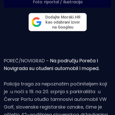
Foto: riportal / Ilustracija
POREČ/NOVIGRAD –
Na području Poreča i
Novigrada su otuđeni automobil i moped.
Policija traga za nepoznatim počiniteljem koji
je u noći s 19. na 20. srpnja s parkirališta u
Červar Portu otuđio tamnosivi automobil VW
Golf, slovenske registarske oznake, čime je
oštetio 42-godišnjeg slovenskog državljanina