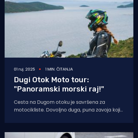
01 ruj. 2025
1 MIN. ČITANJA
Dugi Otok Moto tour:
"Panoramski morski raj!"
Cesta na Dugom otoku je savršena za
motocikliste. Dovoljno duga, puna zavoja koji
će im omogućiti uživanje sa svojim
„ljubimcem“