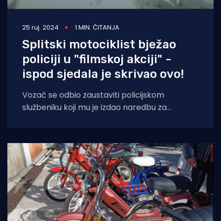
25 ruj. 2024
1 MIN. ČITANJA
Splitski motociklist bježao
policiji u "filmskoj akciji" -
ispod sjedala je skrivao ovo!
Vozač se odbio zaustaviti policijskom
službeniku koji mu je izdao naredbu za
zaustavljanje svjetlosnom i zvučnom
signalizacijom službenim motociklom, objavila