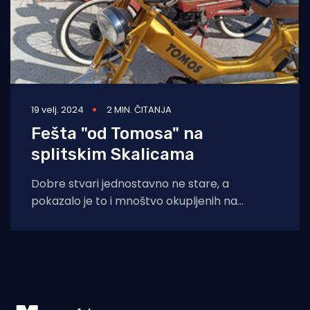
19 velj. 2024
2 MIN. ČITANJA
Fešta "od Tomosa" na
splitskim Skalicama
Dobre stvari jednostavno ne stare, a
pokazalo je to i mnoštvo okupljenih na
"Tomos druženju". Ono što veseli