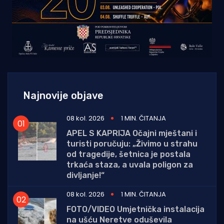
Najnovije objave
08 kol. 2026
1 MIN. ČITANJA
APEL S KAPRIJA Očajni mještani i
turisti poručuju: „Živimo u strahu
od tragedije, šetnica je postala
trkaća staza, a uvala poligon za
divljanje!“
08 kol. 2026
1 MIN. ČITANJA
FOTO/VIDEO Umjetnička instalacija
na ušću Neretve oduševila