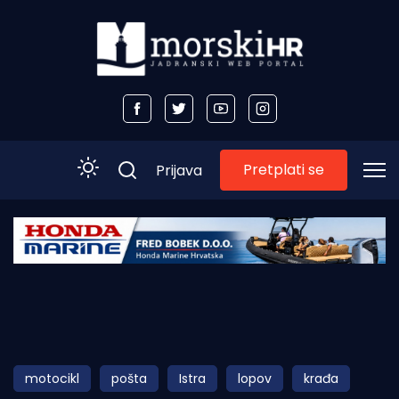
Pretplati se
Prijava
Početna
Morski plus
Morski TV
Obala
motocikl
pošta
Istra
lopov
krađa
Otoci