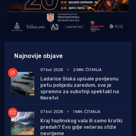
Najnovije objave
07 kol. 2026
2 MIN. ČITANJA
Lađarice Siska upisale povijesnu
petu pobjedu zaredom, sve je
spremno za subotnji spektakl na
Neretvi
07 kol. 2026
1 MIN. ČITANJA
Kraj toplinskog vala ili samo kratki
predah? Evo gdje večeras stiže
nevrijeme