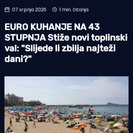
07 srpnja 2026
1 min. čitanja
Turizam i nautika
Pomorstvo
EURO KUHANJE NA 43
Ribolov
STUPNJA Stiže novi toplinski
val: "Slijede li zbilja najteži
Ekologija
dani?"
Tradicija i kultura