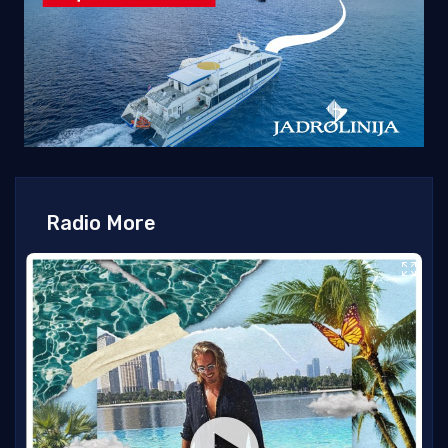
Radio More