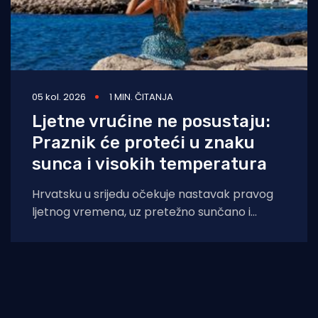
05 kol. 2026
1 MIN. ČITANJA
Ljetne vrućine ne posustaju:
Praznik će proteći u znaku
sunca i visokih temperatura
Hrvatsku u srijedu očekuje nastavak pravog
ljetnog vremena, uz pretežno sunčano i
iznimno vruće vrijeme diljem zemlje, napose
na Jadranu