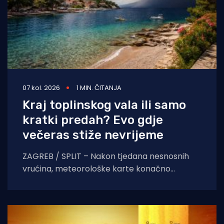
07 kol. 2026
1 MIN. ČITANJA
Kraj toplinskog vala ili samo
kratki predah? Evo gdje
večeras stiže nevrijeme
ZAGREB / SPLIT – Nakon tjedana nesnosnih
vrućina, meteorološke karte konačno
pokazuju znakove nestabilnosti. Pred nama je
dan obilježen izraženim vremenskim
kontrastima,