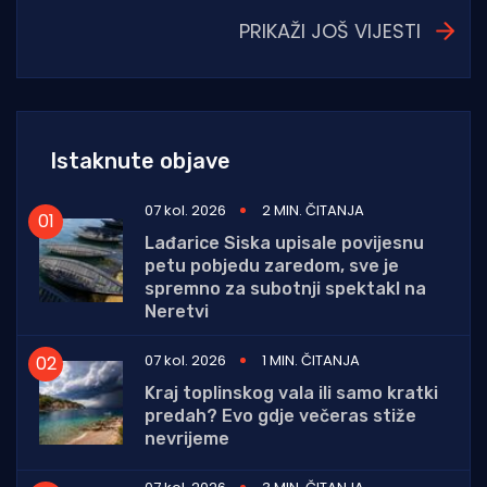
PRIKAŽI JOŠ VIJESTI
Istaknute objave
07 kol. 2026
2 MIN. ČITANJA
Lađarice Siska upisale povijesnu
petu pobjedu zaredom, sve je
spremno za subotnji spektakl na
Neretvi
07 kol. 2026
1 MIN. ČITANJA
Kraj toplinskog vala ili samo kratki
predah? Evo gdje večeras stiže
nevrijeme