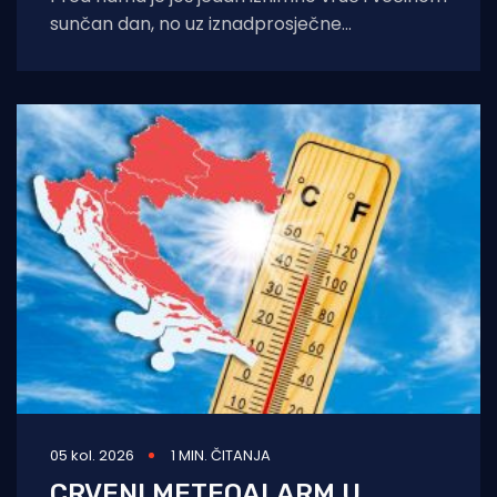
sunčan dan, no uz iznadprosječne
temperature stižu i povremene nestabilnosti
u
05 kol. 2026
1 MIN. ČITANJA
CRVENI METEOALARM U