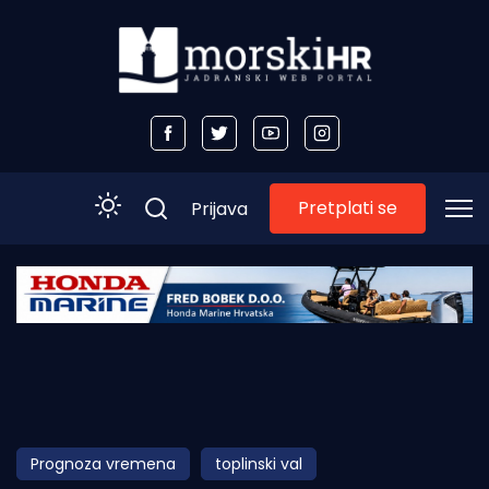
Pretplati se
Prijava
Početna
Morski plus
Morski TV
Obala
Prognoza vremena
toplinski val
Otoci