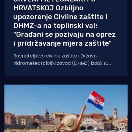
HRVATSKOJ Ozbiljno
upozorenje Civilne zaštite i
DHMZ-a na toplinski val:
"Građani se pozivaju na oprez
i pridržavanje mjera zaštite"
Ravnateljstvo civilne zaštite i Državni
hidrometeorološki zavod (DHMZ) izdali su
upozorenje na toplinski val koji će danas i
sutra zahvatiti