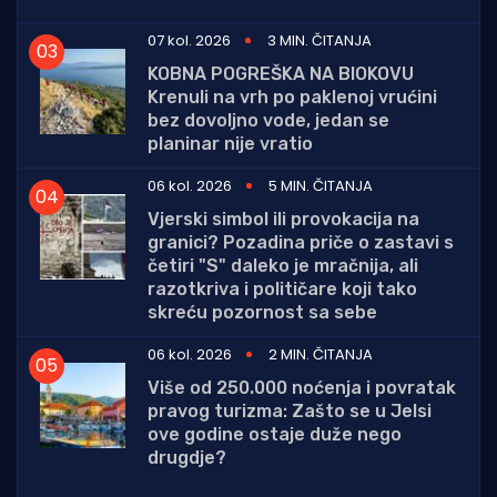
07 kol. 2026
3 MIN. ČITANJA
KOBNA POGREŠKA NA BIOKOVU
Krenuli na vrh po paklenoj vrućini
bez dovoljno vode, jedan se
planinar nije vratio
06 kol. 2026
5 MIN. ČITANJA
Vjerski simbol ili provokacija na
granici? Pozadina priče o zastavi s
četiri "S" daleko je mračnija, ali
razotkriva i političare koji tako
skreću pozornost sa sebe
06 kol. 2026
2 MIN. ČITANJA
Više od 250.000 noćenja i povratak
pravog turizma: Zašto se u Jelsi
ove godine ostaje duže nego
drugdje?