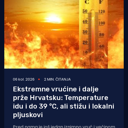
06 kol. 2026
2 MIN. ČITANJA
Ekstremne vrućine i dalje
prže Hrvatsku: Temperature
idu i do 39 °C, ali stižu i lokalni
pljuskovi
Pred nama je još jedan iznimno vruć i većinom