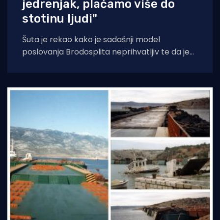
jedrenjak, plaćamo više do
stotinu ljudi"
Šuta je rekao kako je sadašnji model
poslovanja Brodosplita neprihvatljiv te da je
zbog dugotrajnog predstečajnog postupka
grad izgubio milijune