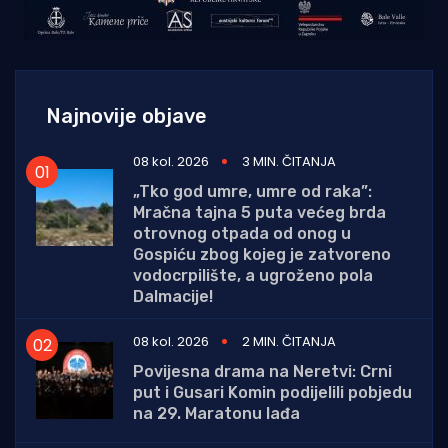
Najnovije objave
08 kol. 2026
3 MIN. ČITANJA
„Tko god umre, umre od raka”:
Mračna tajna 5 puta većeg brda
otrovnog otpada od onog u
Gospiću zbog kojeg je zatvoreno
vodocrpilište, a ugroženo pola
Dalmacije!
08 kol. 2026
2 MIN. ČITANJA
Povijesna drama na Neretvi: Crni
put i Gusari Komin podijelili pobjedu
na 29. Maratonu lađa