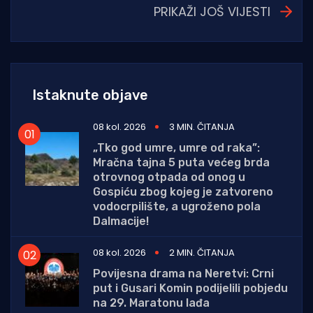
PRIKAŽI JOŠ VIJESTI
Istaknute objave
08 kol. 2026
3 MIN. ČITANJA
„Tko god umre, umre od raka”:
Mračna tajna 5 puta većeg brda
otrovnog otpada od onog u
Gospiću zbog kojeg je zatvoreno
vodocrpilište, a ugroženo pola
Dalmacije!
08 kol. 2026
2 MIN. ČITANJA
Povijesna drama na Neretvi: Crni
put i Gusari Komin podijelili pobjedu
na 29. Maratonu lađa