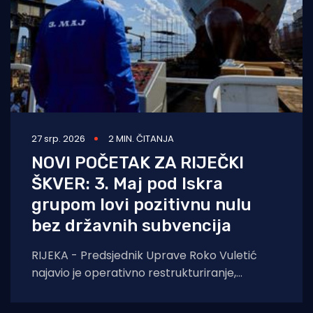
27 srp. 2026
2 MIN. ČITANJA
NOVI POČETAK ZA RIJEČKI
ŠKVER: 3. Maj pod Iskra
grupom lovi pozitivnu nulu
bez državnih subvencija
RIJEKA - Predsjednik Uprave Roko Vuletić
najavio je operativno restrukturiranje,
racionalizaciju troškova i borbu za nove
ugovore. Bez pomiša države, cilj