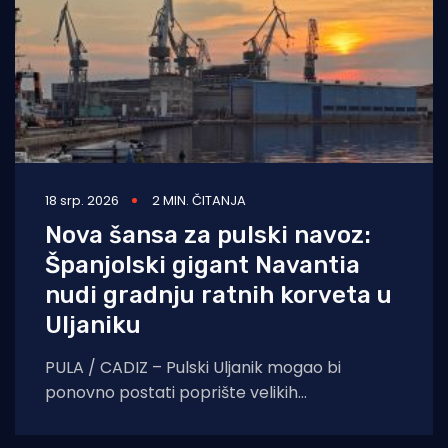
18 srp. 2026
2 MIN. ČITANJA
Nova šansa za pulski navoz:
Španjolski gigant Navantia
nudi gradnju ratnih korveta u
Uljaniku
PULA / CADIZ – Pulski Uljanik mogao bi
ponovno postati poprište velikih
brodograđevnih projekata. Uljanik
brodogradnja potpisala je memorandum o