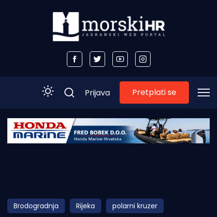
Pretplati se
Prijava
Početna
Morski plus
Morski TV
Obala
Brodogradnja
Rijeka
polarni kruzer
Otoci