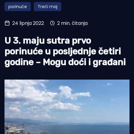
porinuće
Treći maj
Turizam i nautika
Pomorstvo
24 lipnja 2022
2 min. čitanja
Ribolov
U 3. maju sutra prvo
Ekologija
porinuće u posljednje četiri
Tradicija i kultura
godine – Mogu doći i građani