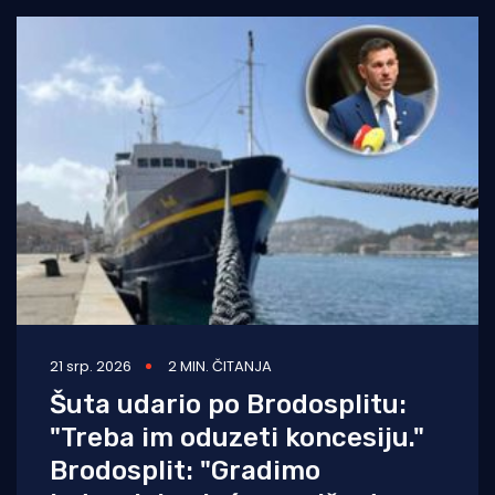
21 srp. 2026
2 MIN. ČITANJA
Šuta udario po Brodosplitu:
"Treba im oduzeti koncesiju."
Brodosplit: "Gradimo