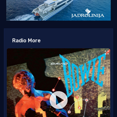
Radio More