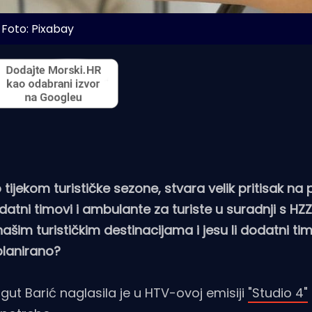
Foto: Pixabay
tijekom turističke sezone, stvara velik pritisak na
tni timovi i ambulante za turiste u suradnji s H
im turističkim destinacijama i jesu li dodatni timo
planirano?
ut Barić naglasila je u HTV-ovoj emisiji
"Studio 4"