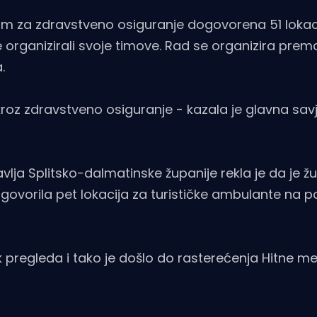
om za zdravstveno osiguranje dogovorena 51 lokac
 organizirali svoje timove. Rad se organizira prema
.
roz zdravstveno osiguranje - kazala je glavna sav
avlja Splitsko-dalmatinske županije rekla je da je ž
dogovorila pet lokacija za turističke ambulante na p
jak pregleda i tako je došlo do rasterećenja Hitne m