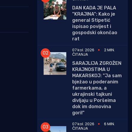
DAN KADA JE PALA
"KRAJINA": Kako je
general Stipetić
ispisao povijest i
gospodski okončao
rat
07 kol. 2026
2 MIN.
ČITANJA
SARAJLIJA ZGROŽEN
KRAJNOSTIMA U
MAKARSKOJ: "Ja sam
bježao u poderanim
farmerkama, a
ukrajinski tajkuni
divljaju u Poršeima
dok im domovina
gori!"
07 kol. 2026
6 MIN.
ČITANJA