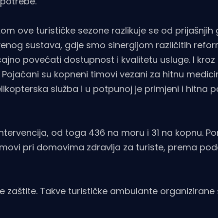
 potrebe.
kom ove turističke sezone razlikuje se od prijašnjih
venog sustava, gdje smo sinergijom različitih refo
jno povećati dostupnost i kvalitetu usluge. I kroz 
 Pojačani su kopneni timovi vezani za hitnu medici
helikopterska služba i u potpunoj je primjeni i hitna
7 intervencija, od toga 436 na moru i 31 na kopnu. 
 Timovi pri domovima zdravlja za turiste, prema p
 zaštite. Takve turističke ambulante organizirane 