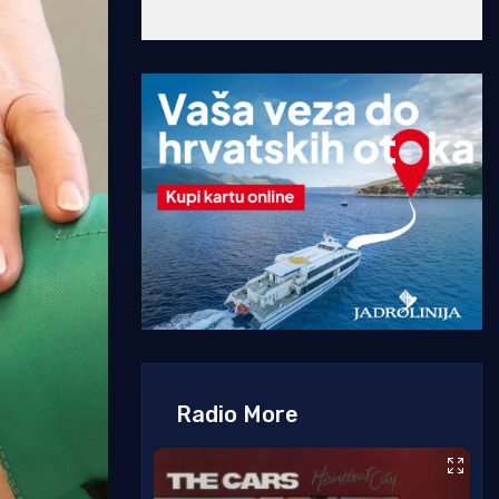
Radio More