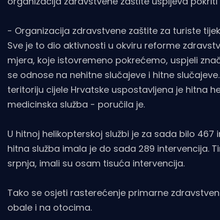
organizacija zdravstvene zaštite uspijeva pokriti
- Organizacija zdravstvene zaštite za turiste tije
Sve je to dio aktivnosti u okviru reforme zdravst
mjera, koje istovremeno pokrećemo, uspjeli znača
se odnose na nehitne slučajeve i hitne slučajeve.
teritoriju cijele Hrvatske uspostavljena je hitna 
medicinska služba - poručila je.
U hitnoj helikopterskoj službi je za sada bilo 46
hitna služba imala je do sada 289 intervencija.
srpnja, imali su osam tisuća intervencija.
Tako se osjeti rasterećenje primarne zdravstvene
obale i na otocima.