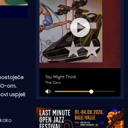
 postojeće
ZZO-om.
vi uspjeli
kako