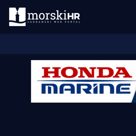
Početna
Morski plus
Morski TV
Obala
Otoci
Turizam i nautika