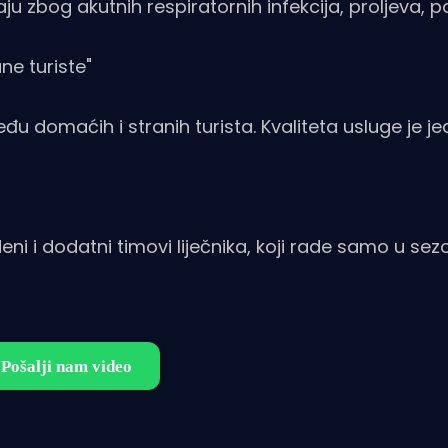
jaju zbog akutnih respiratornih infekcija, proljeva, 
ne turiste"
eđu domaćih i stranih turista. Kvaliteta usluge je j
i i dodatni timovi liječnika, koji rade samo u sezo