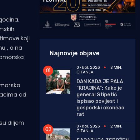
 godina.
rmskih
timove koji
nu , a na
Najnovije objave
 pomorska
07 kol. 2026
3 MIN.
ČITANJA
DAN KADA JE PALA
Pomorska
"KRAJINA": Kako je
odacima od
general Stipetić
ispisao povijest i
gospodski okončao
rat
su diljem
07 kol. 2026
2 MIN.
ČITANJA