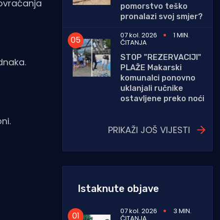
povraćanja
pomorstvo teško
pronalazi svoj smjer?
07 kol. 2026
1 MIN.
ČITANJA
STOP "REZERVACIJI"
ednaka.
PLAŽE Makarski
komunalci ponovno
uklanjali ručnike
ostavljene preko noći
ni.
PRIKAŽI JOŠ VIJESTI
Istaknute objave
07 kol. 2026
3 MIN.
ČITANJA