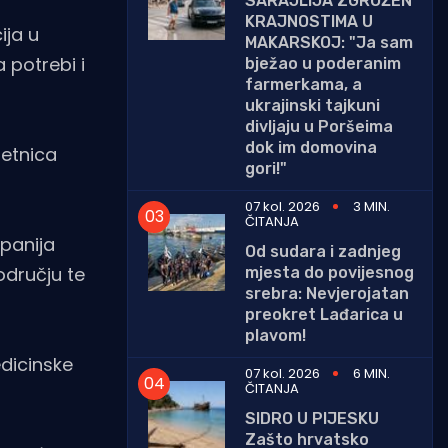
SARAJLIJA ZGROŽEN
KRAJNOSTIMA U
ija u
MAKARSKOJ: "Ja sam
 potrebi i
bježao u poderanim
farmerkama, a
ukrajinski tajkuni
divljaju u Poršeima
dok im domovina
jetnica
gori!"
07 kol. 2026
3 MIN.
ČITANJA
upanija
Od sudara i zadnjeg
odručju te
mjesta do povijesnog
srebra: Nevjerojatan
preokret Lađarica u
plavom!
edicinske
07 kol. 2026
6 MIN.
ČITANJA
SIDRO U PIJESKU
Zašto hrvatsko