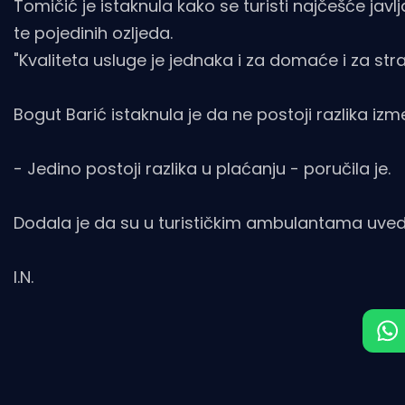
Tomičić je istaknula kako se turisti najčešće javl
te pojedinih ozljeda.
"Kvaliteta usluge je jednaka i za domaće i za stra
Bogut Barić istaknula je da ne postoji razlika izm
- Jedino postoji razlika u plaćanju - poručila je.
Dodala je da su u turističkim ambulantama uveden
I.N.