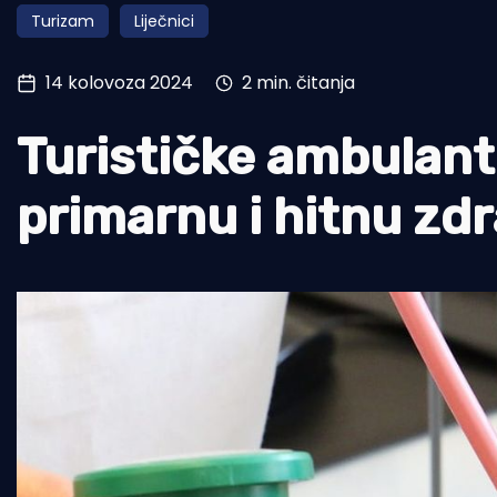
Turizam
Liječnici
Pomorstvo
Ribolov
14 kolovoza 2024
2 min. čitanja
Ekologija
Turističke ambulante
Tradicija i kultura
primarnu i hitnu zd