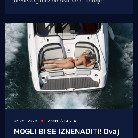
hrvatskog turizma pišu nam čitatelji s
Murtera koji, kažu, muku muče
06 kol. 2026
2 MIN. ČITANJA
MOGLI BI SE IZNENADITI! Ovaj