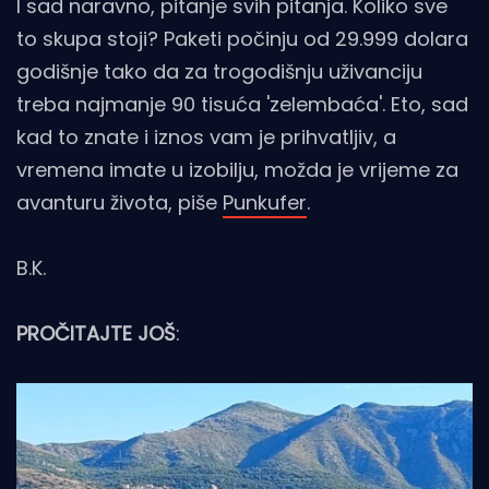
I sad naravno, pitanje svih pitanja. Koliko sve
to skupa stoji? Paketi počinju od 29.999 dolara
godišnje tako da za trogodišnju uživanciju
treba najmanje 90 tisuća 'zelembaća'. Eto, sad
kad to znate i iznos vam je prihvatljiv, a
vremena imate u izobilju, možda je vrijeme za
avanturu života, piše
Punkufer
.
B.K.
PROČITAJTE JOŠ
: