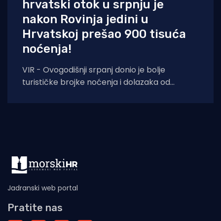
hrvatski otok u srpnju je
nakon Rovinja jedini u
Hrvatskoj prešao 900 tisuća
noćenja!
VIR - Ovogodišnji srpanj donio je bolje
turističke brojke noćenja i dolazaka od
lanjskih: tijekom srpnja na otoku Viru
ostvareno je
Jadranski web portal
Pratite nas