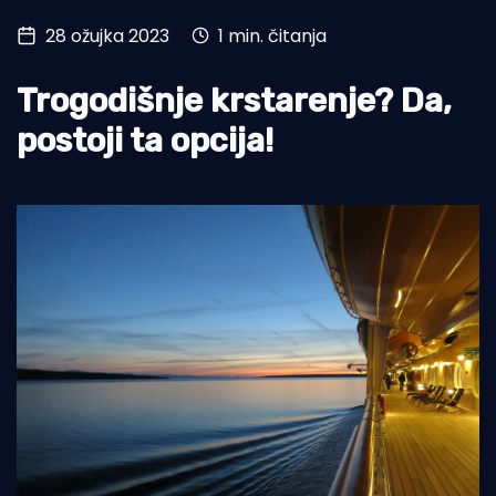
28 ožujka 2023
1 min. čitanja
Turizam i nautika
Pomorstvo
Trogodišnje krstarenje? Da,
Ribolov
postoji ta opcija!
Ekologija
Tradicija i kultura