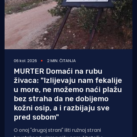
06 kol. 2026
2 MIN. ČITANJA
MURTER Domaći na rubu
živaca: "Izlijevaju nam fekalije
u more, ne možemo naći plažu
bez straha da ne dobijemo
kožni osip, a i razbijaju sve
pred sobom"
O onoj "drugoj strani" iliti ružnoj strani