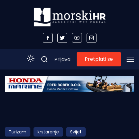
Pretplati se
Prijava
Početna
Morski plus
Morski TV
Obala
Turizam
krstarenje
Svijet
Otoci