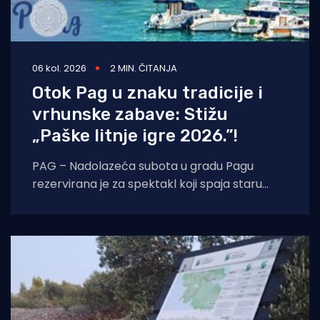
06 kol. 2026
2 MIN. ČITANJA
Otok Pag u znaku tradicije i
vrhunske zabave: Stižu
„Paške litnje igre 2026.”!
PAG – Nadolazeća subota u gradu Pagu
rezervirana je za spektakl koji spaja staru
tradiciju, natjecateljski duh i vrhunski provod.
U