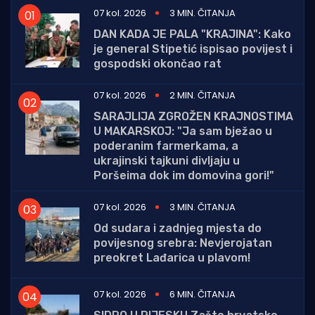
07 kol. 2026
3 MIN. ČITANJA
DAN KADA JE PALA "KRAJINA": Kako
je general Stipetić ispisao povijest i
gospodski okončao rat
07 kol. 2026
2 MIN. ČITANJA
SARAJLIJA ZGROŽEN KRAJNOSTIMA
U MAKARSKOJ: "Ja sam bježao u
poderanim farmerkama, a
ukrajinski tajkuni divljaju u
Poršeima dok im domovina gori!"
07 kol. 2026
3 MIN. ČITANJA
Od sudara i zadnjeg mjesta do
povijesnog srebra: Nevjerojatan
preokret Lađarica u plavom!
07 kol. 2026
6 MIN. ČITANJA