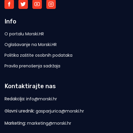
Info
O portalu Morski.HR
Oglašavanje na Morski.HR
Politika zaštite osobnih podataka
Pravila prenošenja sadržaja
Kontaktirajte nas
Redakcija:
info@morski.hr
Glavni urednik:
gasparjurica@morski.hr
Marketing:
marketing@morski.hr