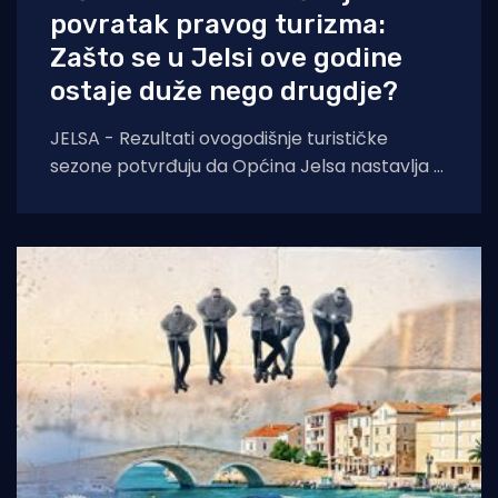
povratak pravog turizma:
Zašto se u Jelsi ove godine
ostaje duže nego drugdje?
JELSA - Rezultati ovogodišnje turističke
sezone potvrđuju da Općina Jelsa nastavlja u
pozitivnom smjeru. Do 1. kolovoza ostvarili
smo 255.585