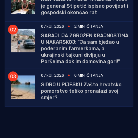
je general Stipetić ispisao povijest i
gospodski okončao rat
07 kol. 2026
2 MIN. ČITANJA
SARAJLIJA ZGROŽEN KRAJNOSTIMA
U MAKARSKOJ: "Ja sam bježao u
poderanim farmerkama, a
ukrajinski tajkuni divljaju u
Poršeima dok im domovina gori!"
07 kol. 2026
6 MIN. ČITANJA
SIDRO U PIJESKU Zašto hrvatsko
pomorstvo teško pronalazi svoj
smjer?