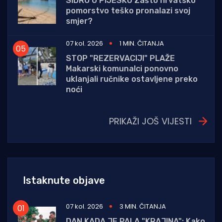
SIDRO U PIJESKU Zašto hrvatsko
pomorstvo teško pronalazi svoj
smjer?
07 kol. 2026
1 MIN. ČITANJA
STOP "REZERVACIJI" PLAŽE
Makarski komunalci ponovno
uklanjali ručnike ostavljene preko
noći
PRIKAŽI JOŠ VIJESTI
Istaknute objave
07 kol. 2026
3 MIN. ČITANJA
DAN KADA JE PALA "KRAJINA": Kako