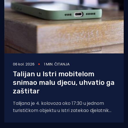
06 kol. 2026
1 MIN. ČITANJA
Talijan u Istri mobitelom
snimao malu djecu, uhvatio ga
zaštitar
Talijana je 4. kolovoza oko 17:30 u jednom
turističkom objektu u Istri zatekao djelatnik
zaštitarske tvrtke dok je mobitelom