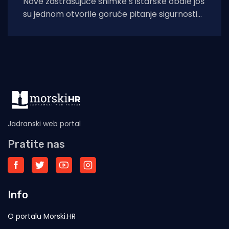
Nove zastrašujuće snimke s istarske obale još
su jednom otvorile goruće pitanje sigurnosti
na moru tijekom ljetnih mjeseci. Naime, duž
Jadranski web portal
Pratite nas
Info
O portalu Morski.HR