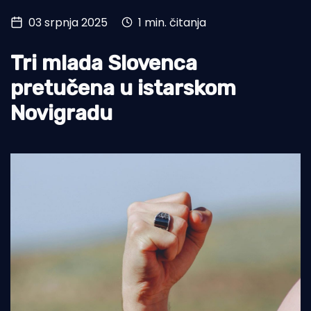
03 srpnja 2025
1 min. čitanja
Turizam i nautika
Pomorstvo
Tri mlada Slovenca
Ribolov
pretučena u istarskom
Novigradu
Ekologija
Tradicija i kultura