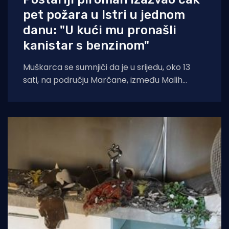
pet požara u Istri u jednom
danu: "U kući mu pronašli
kanistar s benzinom"
Muškarca se sumnjiči da je u srijedu, oko 13
sati, na području Marčane, između Malih
Vareški i Krnice, izazvao požar