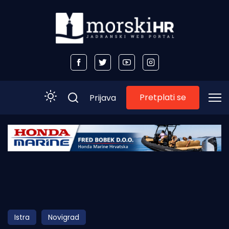
Pretplati se
Prijava
Početna
Morski plus
Morski TV
Obala
Istra
Novigrad
Otoci