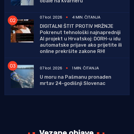
obale na Kvarneru
07 kol. 2026
4 MIN. ČITANJA
DIGITALNI ŠTIT PROTIV MRŽNJE
Pokrenut tehnološki najnapredniji
AI projekt u Hrvatskoj: DORH-u idu
automatske prijave ako prijetite ili
online prekršite zakone RH!
07 kol. 2026
1 MIN. ČITANJA
U moru na Pašmanu pronađen
mrtav 24-godišnji Slovenac
Vezane objave