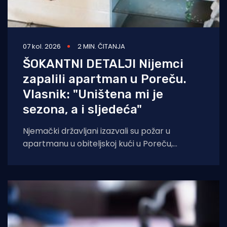
07 kol. 2026
2 MIN. ČITANJA
ŠOKANTNI DETALJI Nijemci
zapalili apartman u Poreču.
Vlasnik: "Uništena mi je
sezona, a i sljedeća"
Njemački državljani izazvali su požar u
apartmanu u obiteljskoj kući u Poreču,
pokazao je policijski očevid. U vatri je uništen