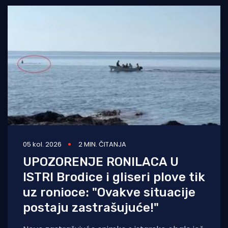
05 kol. 2026
2 MIN. ČITANJA
UPOZORENJE RONILACA U
ISTRI Brodice i gliseri plove tik
uz ronioce: "Ovakve situacije
postaju zastrašujuće!"