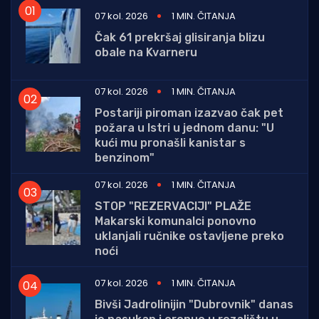
07 kol. 2026
1 MIN. ČITANJA
Čak 61 prekršaj glisiranja blizu
obale na Kvarneru
07 kol. 2026
1 MIN. ČITANJA
Postariji piroman izazvao čak pet
požara u Istri u jednom danu: "U
kući mu pronašli kanistar s
benzinom"
07 kol. 2026
1 MIN. ČITANJA
STOP "REZERVACIJI" PLAŽE
Makarski komunalci ponovno
uklanjali ručnike ostavljene preko
noći
07 kol. 2026
1 MIN. ČITANJA
Bivši Jadrolinijin "Dubrovnik" danas