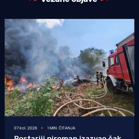
07 kol. 2026
1 MIN. ČITANJA
Postariji piroman izazvao čak