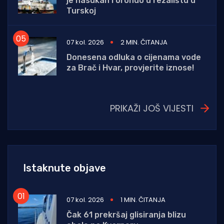
je nasukan i oronuo u rezalištu u
Turskoj
07 kol. 2026
2 MIN. ČITANJA
Donesena odluka o cijenama vode
za Brač i Hvar, provjerite iznose!
PRIKAŽI JOŠ VIJESTI
Istaknute objave
07 kol. 2026
1 MIN. ČITANJA
Čak 61 prekršaj glisiranja blizu