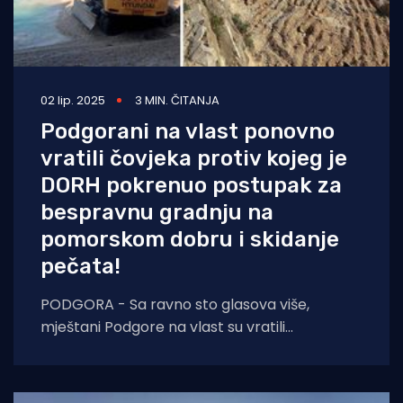
02 lip. 2025
3 MIN. ČITANJA
Podgorani na vlast ponovno
vratili čovjeka protiv kojeg je
DORH pokrenuo postupak za
bespravnu gradnju na
pomorskom dobru i skidanje
pečata!
PODGORA - Sa ravno sto glasova više,
mještani Podgore na vlast su vratili
kontroverznog Antu Miličića, protiv kojeg je
2022. godine