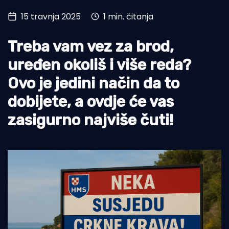
15 travnja 2025
1 min. čitanja
Turizam i nautika
Pomorstvo
Treba vam vez za brod,
Ribolov
uređen okoliš i više reda?
Ovo je jedini način da to
Ekologija
dobijete, a ovdje će vas
Tradicija i kultura
zasigurno najviše čuti!