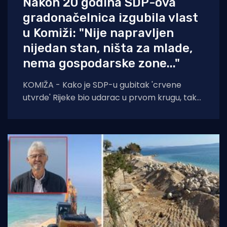
Nakon 20 godina SDP-ova
gradonačelnica izgubila vlast
u Komiži: "Nije napravljen
nijedan stan, ništa za mlade,
nema gospodarske zone..."
KOMIŽA - Kako je SDP-u gubitak 'crvene
utvrde' Rijeke bio udarac u prvom krugu, tako
im na slavu