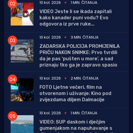
10 kol. 2026
1 MIN. ČITANJA
VIDEO Jeste li se ikada zapitali
kako kanader puni vodu? Evo
odgovora iz prve ruke...
10 kol. 2026
3 MIN. ČITANJA
ZADARSKA POLICIJA PROMIJENILA
PRIČU NAKON SNIMKE: Prvo tvrdili
da je pas 'pušten u more', a sad
priznaju tko ga je zapravo spasio
10 kol. 2026
2 MIN. ČITANJA
FOTO Ljetne večeri, film na
otvorenom i uživanje: Kino pod
zvijezdama diljem Dalmacije
10 kol. 2026
1 MIN. ČITANJA
VIDEO: SUP daskom i dječjim
gumenjakom na napuhavanje s