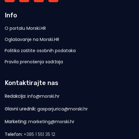
Info
O portalu Morski.HR
Oglašavanje na Morski.HR
Politika zaštite osobnih podataka
Pravila prenošenja sadržaja
Kontaktirajte nas
Redakcija:
info@morski.hr
Glavni urednik:
gasparjurica@morski.hr
Marketing:
marketing@morski.hr
Telefon:
+385 1 551 35 12