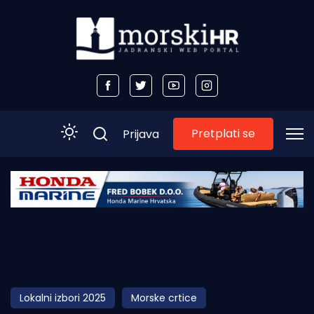
Pretplati se
Prijava
Početna
Morski plus
Morski TV
Obala
Lokalni izbori 2025
Morske crtice
Otoci