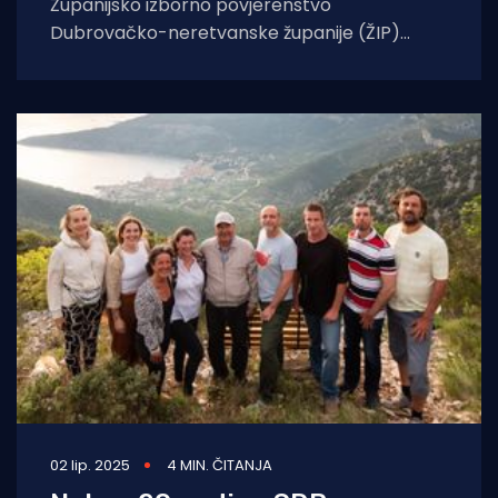
Županijsko izborno povjerenstvo
Dubrovačko-neretvanske županije (ŽIP)
potvrdilo je rezultate izbora za
gradonačelnika/gradonačelnicu Korčule, iako
su utvrdili propuste. Po
02 lip. 2025
4 MIN. ČITANJA