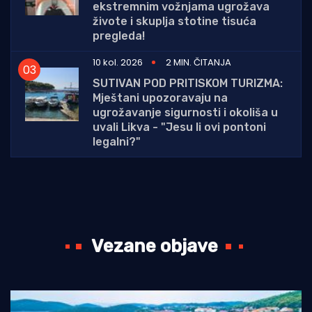
ekstremnim vožnjama ugrožava
živote i skuplja stotine tisuća
pregleda!
10 kol. 2026
2 MIN. ČITANJA
SUTIVAN POD PRITISKOM TURIZMA:
Mještani upozoravaju na
ugrožavanje sigurnosti i okoliša u
uvali Likva - "Jesu li ovi pontoni
legalni?"
Vezane objave